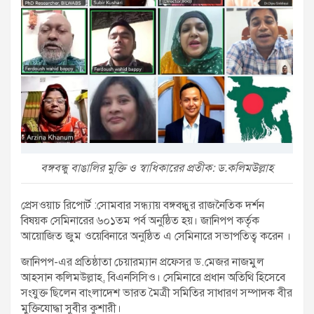
বঙ্গবন্ধু বাঙালির মুক্তি ও স্বাধিকারের প্রতীক: ড.কলিমউল্লাহ
প্রেসওয়াচ রিপোর্ট :সোমবার সন্ধ্যায় বঙ্গবন্ধুর রাজনৈতিক দর্শন
বিষয়ক সেমিনারের ৬০১তম পর্ব অনুষ্ঠিত হয়। জানিপপ কর্তৃক
আয়োজিত জুম ওয়েবিনারে অনুষ্ঠিত এ সেমিনারে সভাপতিত্ব করেন ।
জানিপপ-এর প্রতিষ্ঠাতা চেয়ারম্যান প্রফেসর ড.মেজর নাজমুল
আহসান কলিমউল্লাহ, বিএনসিসিও। সেমিনারে প্রধান অতিথি হিসেবে
সংযুক্ত ছিলেন বাংলাদেশ ভারত মৈত্রী সমিতির সাধারণ সম্পাদক বীর
মুক্তিযোদ্ধা সুবীর কুশারী।