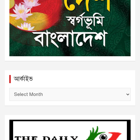
আর্কাইভ
আ
র্কা
ই
ভ