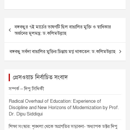
a
e
h
m
h
c
ss
at
ail
ar
e
e
s
e
P
বঙ্গবন্ধুর ৭ই মার্চের ভাষণটি ছিল বাঙালির মুক্তি ও স্বাধিকার
b
n
A
o
অর্জনের মূলমন্ত্র: ড.কলিমউল্লাহ
o
g
p
s
o
er
p
t
বঙ্গবন্ধু সর্বদা বাঙালির মুক্তির চিন্তায় মগ্ন থাকতেন: ড.কলিমউল্লাহ
k
n
a
v
প্রেসওয়াচ নির্বাচিত সংবাদ
i
সম্পর্ক – দিপু সিদ্দিকী
g
Radical Overhaul of Education: Experience of
a
Discipline and New Horizons of Modernization by Prof.
t
Dr. Dipu Siddiqui
i
শিক্ষা সংস্কার: শৃঙ্খলা থেকে অগ্রগতির সম্ভাবনা- অধ্যাপক ডক্টর দিপু