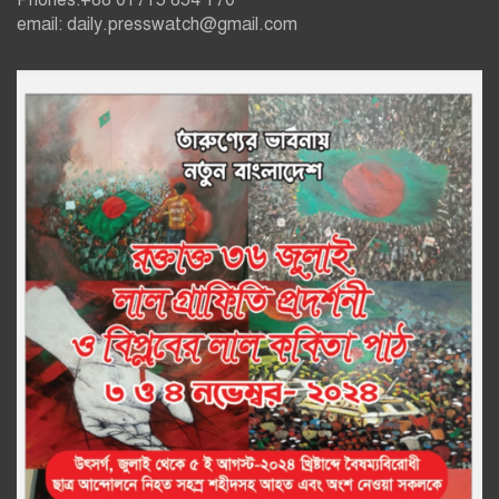
Phones:+88 01715 854 170
email: daily.presswatch@gmail.com