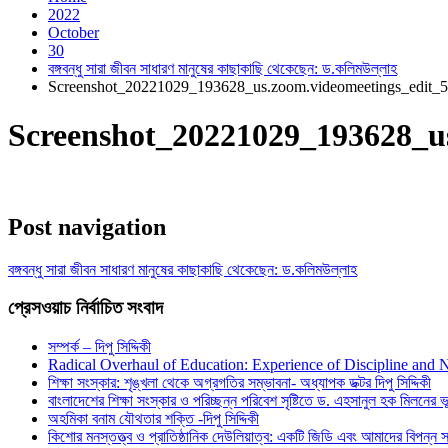
2022
October
30
বঙ্গবন্ধু সারা জীবন সাধারণ মানুষের কাছাকাছি থেকেছেন: ড.কলিমউল্লাহ
Screenshot_20221029_193628_us.zoom.videomeetings_edit_
Screenshot_20221029_193628_u
Post navigation
বঙ্গবন্ধু সারা জীবন সাধারণ মানুষের কাছাকাছি থেকেছেন: ড.কলিমউল্লাহ
প্রেসওয়াচ নির্বাচিত সংবাদ
সম্পর্ক – দিপু সিদ্দিকী
Radical Overhaul of Education: Experience of Discipline and 
শিক্ষা সংস্কার: শৃঙ্খলা থেকে অগ্রগতির সম্ভাবনা- অধ্যাপক ডক্টর দিপু সিদ্দিকী
বাংলাদেশের শিক্ষা সংস্কার ও পরিচ্ছন্ন পরিবেশ সৃষ্টিতে ড. এহসানুল হক মিলনের ভূম
অহমিকা বনাম যৌথতার শক্তি -দিপু সিদ্দিকী
কিশোর মনস্তত্ত্ব ও প্রাতিষ্ঠানিক দেউলিয়াত্ব: একটি জিডি এবং আমাদের বিপন্ন সমা