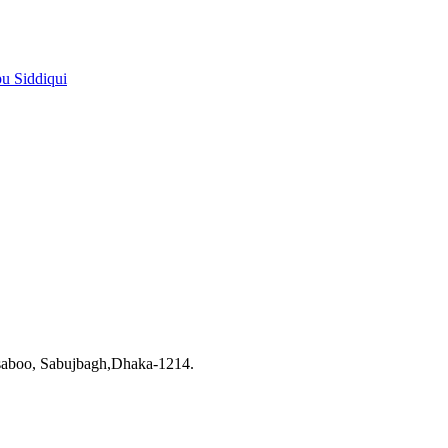
pu Siddiqui
saboo, Sabujbagh,Dhaka-1214.