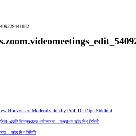
5409229441882
s.zoom.videomeetings_edit_5409
New Horizons of Modernization by Prof. Dr. Dipu Siddiqui
িকা: একটি বিশ্লেষণাত্মক পর্যালোচনা – অধ্যাপক ডক্টর দিপু সিদ্দিকী
জ – ডক্টর দিপু সিদ্দিকী