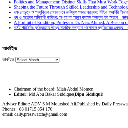
Politics and Management: Distinct Skills That Must Work Toge
Shaping the Future Through Skilled Leadership and Technolo
দক্ষ নেতৃত্ব ও প্রযুক্তির মেলবন্ধনে ভবিষ্যৎ গড়ার প্রত্যয়: সিইও ফ্যাক্টরি লিডার
শব্দ ও সত্যের অবিনাশী কারিগর: অধ্যাপক আবুল কাসেম ফজলুল হক স্মরণে – ডক্টর দ
A Portrait of Erudition, Professor Dr. Niaz Ahmed: A Beacon
কর্মই পরিচিতি: কৃত্রিমতার ঊর্ধ্বে সামষ্টিক কল্যাণে পার্সোনাল ব্র্যান্ডিংয়ের গুরুত্ব –
আর্কাইভ
আর্কাইভ
Chairman of the board: Miah Abdul Momen
Editor:
Md Abu Bakar Siddique(
Dipu Siddiqui
)
Adviser Editor: ADV S M Mourshed Ali.Published by Daily Press
Phones:+88 01715 854 170
email: daily.presswatch@gmail.com