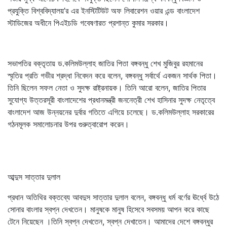
প্রযুক্তি বিশ্ববিদ্যালয়’র এর ইনস্টিটিউট অফ লিবারেশন ওয়ার এন্ড বাংলাদেশ
স্টাডিজের অধীনে পিএইচডি গবেষণারত প্রশান্ত কুমার সরকার।
সভাপতির বক্তৃতায় ড.কলিমউল্লাহ জাতির পিতা বঙ্গবন্ধু শেখ মুজিবুর রহমানের
স্মৃতির প্রতি গভীর শ্রদ্ধা নিবেদন করে বলেন, বঙ্গবন্ধু সর্বার্থে একজন সার্থক পিতা।
তিনি ছিলেন সফল নেতা ও সুদক্ষ রাষ্ট্রনায়ক। তিনি আরো বলেন, জাতির পিতার
সুযোগ্য উত্তরসূরী বাংলাদেশের প্রধানমন্ত্রী জননেত্রী শেখ হাসিনার সুদক্ষ নেতৃত্বে
বাংলাদেশ আজ উন্নয়নের দুর্বার গতিতে এগিয়ে চলেছে। ড.কলিমউল্লাহ সরকারের
গঠনমূলক সমালোচনার উপর গুরুত্বারোপ করেন।
আব্দুস সাত্তার দুলাল
প্রধান অতিথির বক্তব্যে আবদুস সাত্তার দুলাল বলেন, বঙ্গবন্ধু ধর্ম বর্ণের ঊর্ধ্বে উঠে
সোনার বাংলার স্বপ্ন দেখতেন। মানুষকে মানুষ হিসেবে সবসময় আপন করে কাছে
টেনে নিয়েছেন ।তিনি স্বপ্ন দেখতেন, স্বপ্ন দেখাতেন। আমাদের দেশে বঙ্গবন্ধুর