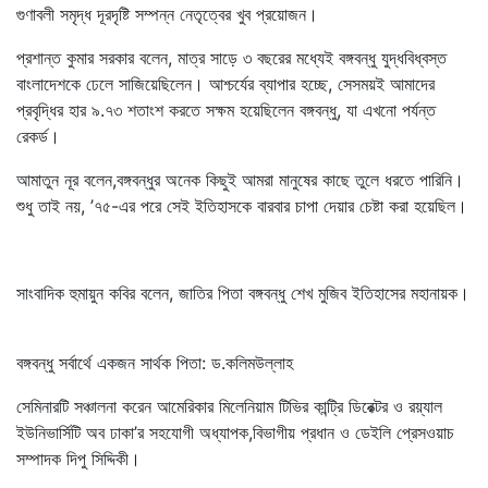
গুণাবলী সমৃদ্ধ দূরদৃষ্টি সম্পন্ন নেতৃত্বের খুব প্রয়োজন।
প্রশান্ত কুমার সরকার বলেন, মাত্র সাড়ে ৩ বছরের মধ্যেই বঙ্গবন্ধু যুদ্ধবিধ্বস্ত
বাংলাদেশকে ঢেলে সাজিয়েছিলেন। আশ্চর্যের ব্যাপার হচ্ছে, সেসময়ই আমাদের
প্রবৃদ্ধির হার ৯.৭৩ শতাংশ করতে সক্ষম হয়েছিলেন বঙ্গবন্ধু, যা এখনো পর্যন্ত
রেকর্ড।
আমাতুন নূর বলেন,বঙ্গবন্ধুর অনেক কিছুই আমরা মানুষের কাছে তুলে ধরতে পারিনি।
শুধু তাই নয়, ’৭৫-এর পরে সেই ইতিহাসকে বারবার চাপা দেয়ার চেষ্টা করা হয়েছিল।
সাংবাদিক হুমায়ুন কবির বলেন, জাতির পিতা বঙ্গবন্ধু শেখ মুজিব ইতিহাসের মহানায়ক।
বঙ্গবন্ধু সর্বার্থে একজন সার্থক পিতা: ড.কলিমউল্লাহ
সেমিনারটি সঞ্চালনা করেন আমেরিকার মিলেনিয়াম টিভির কান্ট্রি ডিরেক্টর ও রয়্যাল
ইউনিভার্সিটি অব ঢাকা’র সহযোগী অধ্যাপক,বিভাগীয় প্রধান ও ডেইলি প্রেসওয়াচ
সম্পাদক দিপু সিদ্দিকী।