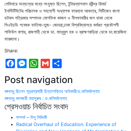
সেমিনারে অন্যন্যের মধ্যে সংযুক্ত ছিলেন, ইন্টারন্যাশনাল রবীন্দ্র রিসার্চ
ইনস্টিটিউটের পরিচালক ও সহযোগী অধ্যাপক ফারহানা আকতার, সিটিজেন বাংলা
ডটকম পত্রিকার সম্পাদক মোশফিক কাজল ও নীলফামারীর জল থাকা থেকে
পিএইচডি গবেষক ফাতিমা-তুজ- জোহরা,ঢাকা বিশ্ববিদ্যালয়ে কর্মরত প্রকৌশলী
শাফিউল বাশার, রাজশাহী থেকে ডা. মাহবুবুল হক ও ব্রাহ্মণবাড়িয়া থেকে ডা.বায়েজিদা
ফারজানা।
Share:
Facebook
Messenger
WhatsApp
Gmail
Share
Post navigation
বঙ্গবন্ধু ছিলেন সূদুরপ্রসারী চিন্তাশক্তির অধিকারী:ড.কলিমউল্লাহ
বঙ্গবন্ধু কালজয়ী মহাপুরুষ : ড.কলিমউল্লাহ
প্রেসওয়াচ নির্বাচিত সংবাদ
সম্পর্ক – দিপু সিদ্দিকী
Radical Overhaul of Education: Experience of