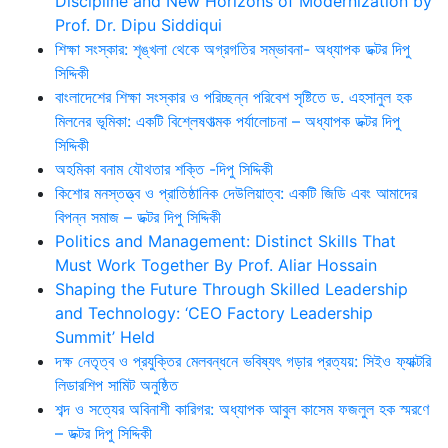
Discipline and New Horizons of Modernization by
Prof. Dr. Dipu Siddiqui
শিক্ষা সংস্কার: শৃঙ্খলা থেকে অগ্রগতির সম্ভাবনা- অধ্যাপক ডক্টর দিপু
সিদ্দিকী
বাংলাদেশের শিক্ষা সংস্কার ও পরিচ্ছন্ন পরিবেশ সৃষ্টিতে ড. এহসানুল হক
মিলনের ভূমিকা: একটি বিশ্লেষণাত্মক পর্যালোচনা – অধ্যাপক ডক্টর দিপু
সিদ্দিকী
অহমিকা বনাম যৌথতার শক্তি -দিপু সিদ্দিকী
কিশোর মনস্তত্ত্ব ও প্রাতিষ্ঠানিক দেউলিয়াত্ব: একটি জিডি এবং আমাদের
বিপন্ন সমাজ – ডক্টর দিপু সিদ্দিকী
Politics and Management: Distinct Skills That
Must Work Together By Prof. Aliar Hossain
Shaping the Future Through Skilled Leadership
and Technology: ‘CEO Factory Leadership
Summit’ Held
দক্ষ নেতৃত্ব ও প্রযুক্তির মেলবন্ধনে ভবিষ্যৎ গড়ার প্রত্যয়: সিইও ফ্যাক্টরি
লিডারশিপ সামিট অনুষ্ঠিত
শব্দ ও সত্যের অবিনাশী কারিগর: অধ্যাপক আবুল কাসেম ফজলুল হক স্মরণে
– ডক্টর দিপু সিদ্দিকী