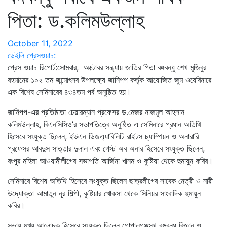
পিতা: ড.কলিমউল্লাহ
October 11, 2022
ডেইলি প্রেসওয়াচ:
প্রেস ওয়াচ রিপোর্ট:সোমবার, অক্টোবর সন্ধ্যায় জাতির পিতা বঙ্গবন্ধু শেখ মুজিবুর
রহমানের ১০২ তম জন্মোৎসব উপলক্ষ্যে জানিপপ কর্তৃক আয়োজিত জুম ওয়েবিনারে
এক বিশেষ সেমিনারের ৪৩৪তম পর্ব অনুষ্ঠিত হয়।
জানিপপ-এর প্রতিষ্ঠাতা চেয়ারম্যান প্রফেসর ড.মেজর নাজমুল আহসান
কলিমউল্লাহ, বিএনসিসিও’র সভাপতিত্বে অনুষ্ঠিত এ সেমিনারে প্রধান অতিথি
হিসেবে সংযুক্ত ছিলেন, ইউএন ডিজএ্যাবিলিটি রাইটস চ্যাম্পিয়ন ও অনারারি
প্রফেসর আবদুস সাত্তার দুলাল এবং গেস্ট অব অনার হিসেবে সংযুক্ত ছিলেন,
রংপুর মহিলা আওয়ামীলীগের সভাপতি আর্জিনা খানম ও কুষ্টিয়া থেকে হুমায়ুন কবির।
সেমিনারে বিশেষ অতিথি হিসেবে সংযুক্ত ছিলেন ছাত্রলীগের সাবেক নেত্রী ও নারী
উদ্যোক্তা আমাতুন নূর শিল্পী, কুষ্টিয়ার খোকসা থেকে সিনিয়র সাংবাদিক হুমায়ুন
কবির।
সভায় মুখ্য আলোচক হিসেবে সংযুক্ত ছিলেন গোপালগঞ্জস্থ বঙ্গবন্ধু বিজ্ঞান ও