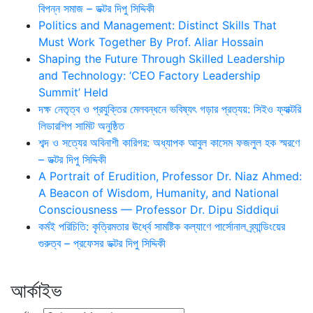
বিপন্ন সমাজ – ডক্টর দিপু সিদ্দিকী
Politics and Management: Distinct Skills That
Must Work Together By Prof. Aliar Hossain
Shaping the Future Through Skilled Leadership
and Technology: ‘CEO Factory Leadership
Summit’ Held
দক্ষ নেতৃত্ব ও প্রযুক্তির মেলবন্ধনে ভবিষ্যৎ গড়ার প্রত্যয়: সিইও ফ্যাক্টরি
লিডারশিপ সামিট অনুষ্ঠিত
শব্দ ও সত্যের অবিনাশী কারিগর: অধ্যাপক আবুল কাসেম ফজলুল হক স্মরণে
– ডক্টর দিপু সিদ্দিকী
A Portrait of Erudition, Professor Dr. Niaz Ahmed:
A Beacon of Wisdom, Humanity, and National
Consciousness — Professor Dr. Dipu Siddiqui
কর্মই পরিচিতি: কৃত্রিমতার ঊর্ধ্বে সামষ্টিক কল্যাণে পার্সোনাল ব্র্যান্ডিংয়ের
গুরুত্ব – প্রফেসর ডক্টর দিপু সিদ্দিকী
আর্কাইভ