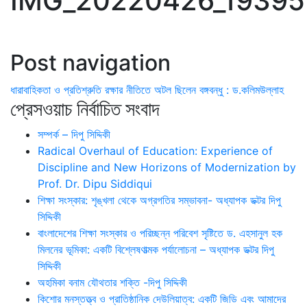
IMG_20220426_19395
Post navigation
ধারাবাহিকতা ও প্রতিশ্রুতি রক্ষার নীতিতে অটল ছিলেন বঙ্গবন্ধু : ড.কলিমউল্লাহ
প্রেসওয়াচ নির্বাচিত সংবাদ
সম্পর্ক – দিপু সিদ্দিকী
Radical Overhaul of Education: Experience of
Discipline and New Horizons of Modernization by
Prof. Dr. Dipu Siddiqui
শিক্ষা সংস্কার: শৃঙ্খলা থেকে অগ্রগতির সম্ভাবনা- অধ্যাপক ডক্টর দিপু
সিদ্দিকী
বাংলাদেশের শিক্ষা সংস্কার ও পরিচ্ছন্ন পরিবেশ সৃষ্টিতে ড. এহসানুল হক
মিলনের ভূমিকা: একটি বিশ্লেষণাত্মক পর্যালোচনা – অধ্যাপক ডক্টর দিপু
সিদ্দিকী
অহমিকা বনাম যৌথতার শক্তি -দিপু সিদ্দিকী
কিশোর মনস্তত্ত্ব ও প্রাতিষ্ঠানিক দেউলিয়াত্ব: একটি জিডি এবং আমাদের