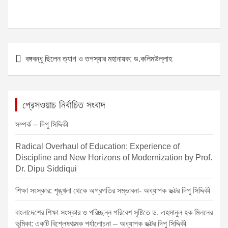
P
বঙ্গবন্ধু ছিলেন ত্যাগ ও তপস্যার মহানায়ক: ড.কলিমউল্লাহ
o
s
t
প্রেসওয়াচ নির্বাচিত সংবাদ
n
সম্পর্ক – দিপু সিদ্দিকী
a
v
Radical Overhaul of Education: Experience of
Discipline and New Horizons of Modernization by Prof.
i
Dr. Dipu Siddiqui
g
শিক্ষা সংস্কার: শৃঙ্খলা থেকে অগ্রগতির সম্ভাবনা- অধ্যাপক ডক্টর দিপু সিদ্দিকী
a
t
বাংলাদেশের শিক্ষা সংস্কার ও পরিচ্ছন্ন পরিবেশ সৃষ্টিতে ড. এহসানুল হক মিলনের
ভূমিকা: একটি বিশ্লেষণাত্মক পর্যালোচনা – অধ্যাপক ডক্টর দিপু সিদ্দিকী