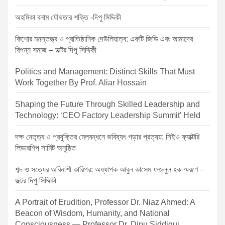
i
o
অহমিকা বনাম যৌথতার শক্তি -দিপু সিদ্দিকী
n
কিশোর মনস্তত্ত্ব ও প্রাতিষ্ঠানিক দেউলিয়াত্ব: একটি জিডি এবং আমাদের
বিপন্ন সমাজ – ডক্টর দিপু সিদ্দিকী
Politics and Management: Distinct Skills That Must
Work Together By Prof. Aliar Hossain
Shaping the Future Through Skilled Leadership and
Technology: ‘CEO Factory Leadership Summit’ Held
দক্ষ নেতৃত্ব ও প্রযুক্তির মেলবন্ধনে ভবিষ্যৎ গড়ার প্রত্যয়: সিইও ফ্যাক্টরি
লিডারশিপ সামিট অনুষ্ঠিত
শব্দ ও সত্যের অবিনাশী কারিগর: অধ্যাপক আবুল কাসেম ফজলুল হক স্মরণে –
ডক্টর দিপু সিদ্দিকী
A Portrait of Erudition, Professor Dr. Niaz Ahmed: A
Beacon of Wisdom, Humanity, and National
Consciousness — Professor Dr. Dipu Siddiqui