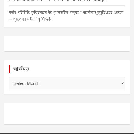
কর্মই পরিচিতি: কৃত্রিমতার ঊর্ধ্বে সামষ্টিক কল্যাণে পার্সোনাল ব্র্যান্ডিংয়ের গুরুত্ব
– প্রফেসর ডক্টর দিপু সিদ্দিকী
আর্কাইভ
আ
র্কা
ই
ভ