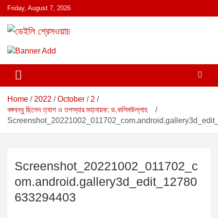
S
Friday, August 7, 2026
k
i
p
ডেইলি প্রেসওয়াচ মুক্তিযুদ্ধের চেতনায় উদ্বুদ্ধ মুখপত্র
ডেইলি প্রেসওয়াচ
t
o
c
o
n
Home
2022
October
2
t
বঙ্গবন্ধু ছিলেন ত্যাগ ও তপস্যার মহানায়ক: ড.কলিমউল্লাহ
e
Screenshot_20221002_011702_com.android.gallery3d_edi
n
t
Screenshot_20221002_011702_c
om.android.gallery3d_edit_12780
633294403