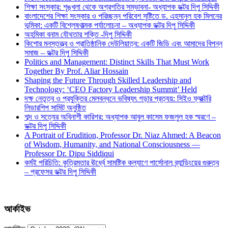
শিক্ষা সংস্কার: শৃঙ্খলা থেকে অগ্রগতির সম্ভাবনা- অধ্যাপক ডক্টর দিপু সিদ্দিকী
বাংলাদেশের শিক্ষা সংস্কার ও পরিচ্ছন্ন পরিবেশ সৃষ্টিতে ড. এহসানুল হক মিলনের
ভূমিকা: একটি বিশ্লেষণাত্মক পর্যালোচনা – অধ্যাপক ডক্টর দিপু সিদ্দিকী
অহমিকা বনাম যৌথতার শক্তি -দিপু সিদ্দিকী
কিশোর মনস্তত্ত্ব ও প্রাতিষ্ঠানিক দেউলিয়াত্ব: একটি জিডি এবং আমাদের বিপন্ন
সমাজ – ডক্টর দিপু সিদ্দিকী
Politics and Management: Distinct Skills That Must Work
Together By Prof. Aliar Hossain
Shaping the Future Through Skilled Leadership and
Technology: ‘CEO Factory Leadership Summit’ Held
দক্ষ নেতৃত্ব ও প্রযুক্তির মেলবন্ধনে ভবিষ্যৎ গড়ার প্রত্যয়: সিইও ফ্যাক্টরি
লিডারশিপ সামিট অনুষ্ঠিত
শব্দ ও সত্যের অবিনাশী কারিগর: অধ্যাপক আবুল কাসেম ফজলুল হক স্মরণে –
ডক্টর দিপু সিদ্দিকী
A Portrait of Erudition, Professor Dr. Niaz Ahmed: A Beacon
of Wisdom, Humanity, and National Consciousness —
Professor Dr. Dipu Siddiqui
কর্মই পরিচিতি: কৃত্রিমতার ঊর্ধ্বে সামষ্টিক কল্যাণে পার্সোনাল ব্র্যান্ডিংয়ের গুরুত্ব
– প্রফেসর ডক্টর দিপু সিদ্দিকী
আর্কাইভ