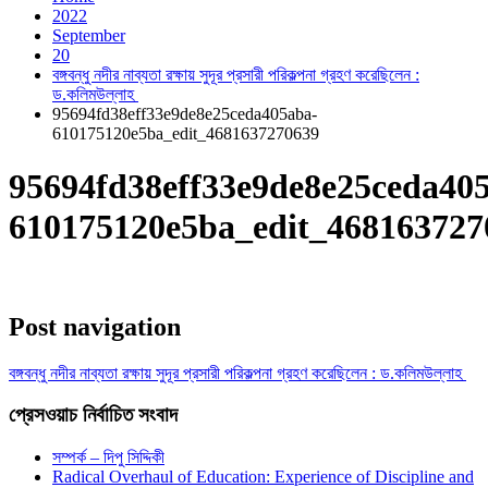
2022
September
20
বঙ্গবন্ধু নদীর নাব্যতা রক্ষায় সুদূর প্রসারী পরিকল্পনা গ্রহণ করেছিলেন :
ড.কলিমউল্লাহ
95694fd38eff33e9de8e25ceda405aba-
610175120e5ba_edit_4681637270639
95694fd38eff33e9de8e25ceda40
610175120e5ba_edit_468163727
Post navigation
বঙ্গবন্ধু নদীর নাব্যতা রক্ষায় সুদূর প্রসারী পরিকল্পনা গ্রহণ করেছিলেন : ড.কলিমউল্লাহ
প্রেসওয়াচ নির্বাচিত সংবাদ
সম্পর্ক – দিপু সিদ্দিকী
Radical Overhaul of Education: Experience of Discipline and