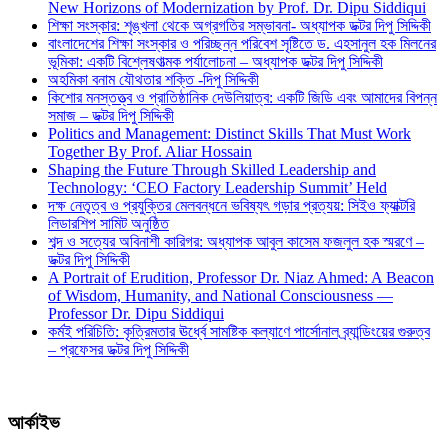
New Horizons of Modernization by Prof. Dr. Dipu Siddiqui
শিক্ষা সংস্কার: শৃঙ্খলা থেকে অগ্রগতির সম্ভাবনা- অধ্যাপক ডক্টর দিপু সিদ্দিকী
বাংলাদেশের শিক্ষা সংস্কার ও পরিচ্ছন্ন পরিবেশ সৃষ্টিতে ড. এহসানুল হক মিলনের
ভূমিকা: একটি বিশ্লেষণাত্মক পর্যালোচনা – অধ্যাপক ডক্টর দিপু সিদ্দিকী
অহমিকা বনাম যৌথতার শক্তি -দিপু সিদ্দিকী
কিশোর মনস্তত্ত্ব ও প্রাতিষ্ঠানিক দেউলিয়াত্ব: একটি জিডি এবং আমাদের বিপন্ন
সমাজ – ডক্টর দিপু সিদ্দিকী
Politics and Management: Distinct Skills That Must Work
Together By Prof. Aliar Hossain
Shaping the Future Through Skilled Leadership and
Technology: ‘CEO Factory Leadership Summit’ Held
দক্ষ নেতৃত্ব ও প্রযুক্তির মেলবন্ধনে ভবিষ্যৎ গড়ার প্রত্যয়: সিইও ফ্যাক্টরি
লিডারশিপ সামিট অনুষ্ঠিত
শব্দ ও সত্যের অবিনাশী কারিগর: অধ্যাপক আবুল কাসেম ফজলুল হক স্মরণে –
ডক্টর দিপু সিদ্দিকী
A Portrait of Erudition, Professor Dr. Niaz Ahmed: A Beacon
of Wisdom, Humanity, and National Consciousness —
Professor Dr. Dipu Siddiqui
কর্মই পরিচিতি: কৃত্রিমতার ঊর্ধ্বে সামষ্টিক কল্যাণে পার্সোনাল ব্র্যান্ডিংয়ের গুরুত্ব
– প্রফেসর ডক্টর দিপু সিদ্দিকী
আর্কাইভ