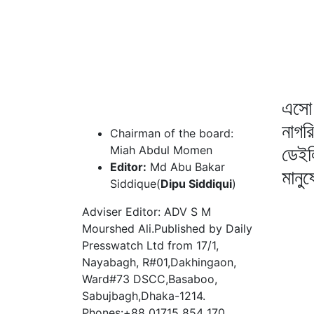
এসো 
নাগর
Chairman of the board:
ডেইল
Miah Abdul Momen
Editor:
Md Abu Bakar
মানু
Siddique(
Dipu Siddiqui
)
Adviser Editor: ADV S M
Mourshed Ali.Published by Daily
Presswatch Ltd from 17/1,
Nayabagh, R#01,Dakhingaon,
Ward#73 DSCC,Basaboo,
Sabujbagh,Dhaka-1214.
Phones:+88 01715 854 170