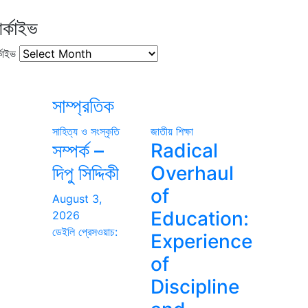
র্কাইভ
কাইভ
সাম্প্রতিক
সাহিত্য ও সংস্কৃতি
জাতীয়
শিক্ষা
সম্পর্ক –
Radical
দিপু সিদ্দিকী
Overhaul
of
August 3,
Education:
2026
ডেইলি প্রেসওয়াচ:
Experience
of
Discipline