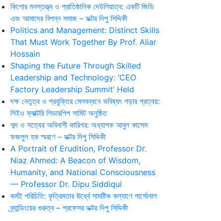
কিশোর মনস্তত্ত্ব ও প্রাতিষ্ঠানিক দেউলিয়াত্ব: একটি জিডি
এবং আমাদের বিপন্ন সমাজ – ডক্টর দিপু সিদ্দিকী
Politics and Management: Distinct Skills
That Must Work Together By Prof. Aliar
Hossain
Shaping the Future Through Skilled
Leadership and Technology: ‘CEO
Factory Leadership Summit’ Held
দক্ষ নেতৃত্ব ও প্রযুক্তির মেলবন্ধনে ভবিষ্যৎ গড়ার প্রত্যয়:
সিইও ফ্যাক্টরি লিডারশিপ সামিট অনুষ্ঠিত
শব্দ ও সত্যের অবিনাশী কারিগর: অধ্যাপক আবুল কাসেম
ফজলুল হক স্মরণে – ডক্টর দিপু সিদ্দিকী
A Portrait of Erudition, Professor Dr.
Niaz Ahmed: A Beacon of Wisdom,
Humanity, and National Consciousness
— Professor Dr. Dipu Siddiqui
কর্মই পরিচিতি: কৃত্রিমতার ঊর্ধ্বে সামষ্টিক কল্যাণে পার্সোনাল
ব্র্যান্ডিংয়ের গুরুত্ব – প্রফেসর ডক্টর দিপু সিদ্দিকী