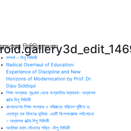
oid.gallery3d_edit_14
রেসওয়াচ নির্বাচিত সংবাদ
সম্পর্ক – দিপু সিদ্দিকী
Radical Overhaul of Education:
Experience of Discipline and New
Horizons of Modernization by Prof. Dr.
Dipu Siddiqui
শিক্ষা সংস্কার: শৃঙ্খলা থেকে অগ্রগতির সম্ভাবনা- অধ্যাপক
ডক্টর দিপু সিদ্দিকী
বাংলাদেশের শিক্ষা সংস্কার ও পরিচ্ছন্ন পরিবেশ সৃষ্টিতে ড.
এহসানুল হক মিলনের ভূমিকা: একটি বিশ্লেষণাত্মক পর্যালোচনা
– অধ্যাপক ডক্টর দিপু সিদ্দিকী
অহমিকা বনাম যৌথতার শক্তি -দিপু সিদ্দিকী