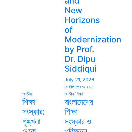
and
New
Horizons
of
Modernization
by Prof.
Dr. Dipu
Siddiqui
July 21, 2026
ডেইলি প্রেসওয়াচ:
জাতীয়
জাতীয়
শিক্ষা
শিক্ষা
বাংলাদেশের
সংস্কার:
শিক্ষা
শৃঙ্খলা
সংস্কার ও
থেকে
পরিচ্ছন্ন