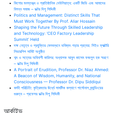
কিশোর মনস্তত্ত্ব ও প্রাতিষ্ঠানিক দেউলিয়াত্ব: একটি জিডি এবং আমাদের
বিপন্ন সমাজ – ডক্টর দিপু সিদ্দিকী
Politics and Management: Distinct Skills That
Must Work Together By Prof. Aliar Hossain
Shaping the Future Through Skilled Leadership
and Technology: ‘CEO Factory Leadership
Summit’ Held
দক্ষ নেতৃত্ব ও প্রযুক্তির মেলবন্ধনে ভবিষ্যৎ গড়ার প্রত্যয়: সিইও ফ্যাক্টরি
লিডারশিপ সামিট অনুষ্ঠিত
শব্দ ও সত্যের অবিনাশী কারিগর: অধ্যাপক আবুল কাসেম ফজলুল হক স্মরণে
– ডক্টর দিপু সিদ্দিকী
A Portrait of Erudition, Professor Dr. Niaz Ahmed:
A Beacon of Wisdom, Humanity, and National
Consciousness — Professor Dr. Dipu Siddiqui
কর্মই পরিচিতি: কৃত্রিমতার ঊর্ধ্বে সামষ্টিক কল্যাণে পার্সোনাল ব্র্যান্ডিংয়ের
গুরুত্ব – প্রফেসর ডক্টর দিপু সিদ্দিকী
আর্কাইভ