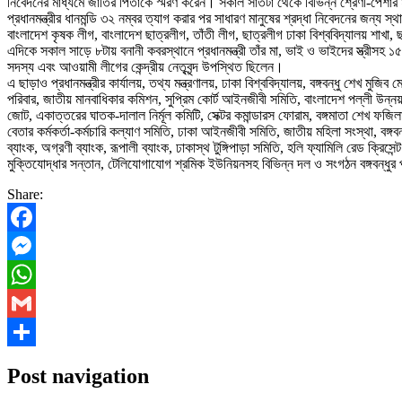
নিবেদনের মাধ্যমে জাতির পিতাকে স্মরণ করেন। সকাল সাতটা থেকে বিভিন্ন শ্রেণী-পেশার মা
প্রধানমন্ত্রীর ধানমন্ডি ৩২ নম্বর ত্যাগ করার পর সাধারণ মানুষের শ্রদ্ধা নিবেদনের জন
বাংলাদেশ কৃষক লীগ, বাংলাদেশ ছাত্রলীগ, তাঁতী লীগ, ছাত্রলীগ ঢাকা বিশ্ববিদ্যালয় শাখা, 
এদিকে সকাল সাড়ে ৮টায় বনানী কবরস্থানে প্রধানমন্ত্রী তাঁর মা, ভাই ও ভাইদের স্ত্রীস
সদস্য এবং আওয়ামী লীগের কেন্দ্রীয় নেতৃবৃন্দ উপস্থিত ছিলেন।
এ ছাড়াও প্রধানমন্ত্রীর কার্যালয়, তথ্য মন্ত্রণালয়, ঢাকা বিশ্ববিদ্যালয়, বঙ্গবন্ধু শেখ মুজিব
পরিবার, জাতীয় মানবাধিকার কমিশন, সুপ্রিম কোর্ট আইনজীবী সমিতি, বাংলাদেশ পল্লী উন্নয়
জোট, একাত্তরের ঘাতক-দালাল নির্মূল কমিটি, সেক্টর কমান্ডারস ফোরাম, বঙ্গমাতা শেখ ফজিল
বেতার কর্মকর্তা-কর্মচারি কল্যাণ সমিতি, ঢাকা আইনজীবী সমিতি, জাতীয় মহিলা সংস্থা, বঙ্
ব্যাংক, অগ্রণী ব্যাংক, রূপালী ব্যাংক, ঢাকাস্থ টুঙ্গিপাড়া সমিতি, হলি ফ্যামিলি রেড 
মুক্তিযোদ্ধার সন্তান, টেলিযোগাযোগ শ্রমিক ইউনিয়নসহ বিভিন্ন দল ও সংগঠন বঙ্গবন্ধুর
Share:
Facebook
Messenger
WhatsApp
Gmail
Share
Post navigation