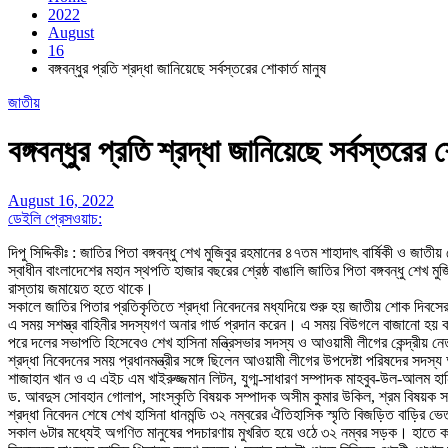
2022
August
16
বঙ্গবন্ধুর প্রতি শ্রদ্ধা জানিয়েছে সর্বস্তরের শোকার্ত মানুষ
জাতীয়
বঙ্গবন্ধুর প্রতি শ্রদ্ধা জানিয়েছে সর্বস্তরের 
August 16, 2022
ডেইলি প্রেসওয়াচ:
দিপু সিদ্দিকীঃ : জাতির পিতা বঙ্গবন্ধু শেখ মুজিবুর রহমানের ৪৭তম শাহাদাৎ বার্ষিকী ও জা
স্বাধীন বাংলাদেশের মহান স্থপতি হাজার বছরের শ্রেষ্ঠ বাঙালি জাতির পিতা বঙ্গবন্ধু শেখ 
রাস্তায় জমায়েত হতে থাকে।
সকালে জাতির পিতার প্রতিকৃতিতে শ্রদ্ধা নিবেদনের মধ্যদিয়ে শুরু হয় জাতীয় শোক দিবসের কর
এ সময় সশস্ত্র বাহিনীর সদস্যগণ অনার গার্ড প্রদান করেন। এ সময় বিউগলে বাজানো হয় 
পরে দলের সভাপতি হিসেবেও শেখ হাসিনা মন্ত্রিসভার সদস্য ও আওয়ামী লীগের কেন্দ্রীয় নেতা
শ্রদ্ধা নিবেদনের সময় প্রধানমন্ত্রীর সঙ্গে ছিলেন আওয়ামী লীগের উপদেষ্টা পরিষদের সদস
শাজাহান খান ও এ এইচ এম খাইরুজ্জমান লিটন, যুগ্ম-সাধারণ সম্পাদক মাহবুব-উল-আলম হান
ড. আবদুস সোবহান গোলাপ, সাংস্কৃতি বিষয়ক সম্পাদক অসীম কুমার উকিল, শ্রম বিষয়ক সম
শ্রদ্ধা নিবেদন শেষে শেখ হাসিনা ধানমন্ডি ৩২ নম্বরের ঐতিহাসিক স্মৃতি বিজড়িত বাড়ির ভে
সকাল ৬টার মধ্যেই অগণিত মানুষের পদচারণায় মুখরিত হয়ে ওঠে ৩২ নম্বর সড়ক। হাতে কালো ব