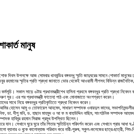
শোকার্ত মানুষ
তীয় শোক দিবস উপলক্ষে আজ সোমবার ধানমন্ডির বঙ্গবন্ধু স্মৃতি জাদুঘরের সামনে শোকার্ত মানুষ
মুজিবুর রহমানের স্মৃতির প্রতি শ্রদ্ধা জানাতে ভোর থেকেই আওয়ামী লীগসহ বিভিন্ন রাজনৈতিক, 
্মসূচি। সকাল সাড়ে ৬টায় প্রধানমন্ত্রীশেখ হাসিনা প্রথমে বঙ্গবন্ধুর প্রতি শ্রদ্ধা নিবেদ
করুণ সুর। এর পর প্রধানমন্ত্রী ফাতেহা পাঠ এবং মোনাজাতে অংশগ্রহণ করেন।
দের সাথে নিয়ে বঙ্গবন্ধুর প্রতিকৃতিতে শ্রদ্ধা নিবেদন করেন।
্য আমির হোসেন আমু ও তোফায়েল আহমেদ, সাধারণ সম্পাদক ওবায়দুল কাদের, সভাপতিমন্ডলীর সদস
িফ, ডা. দীপু মনি, ড. হাছান মাহমুদ ও আ ফ ম বাহাউদ্দিন নাছিম, সাংগঠনিক সম্পাদক আহমদ 
্পাদক হাবিবুর রহমান সিরাজ প্রমুখ উপস্থিত ছিলেন।
তরে যান। সেখানে ঘুরে ঘুরে তাঁর পিতার স্মৃতিচিহ্ন পরিদর্শন করেন এবং সেখানে প্রায় আধা 
্যানার ও বুকে কালোব্যাজ পরিধান করে নারী-পুরুষ, স্কুল-কলেজের ছাত্র-ছাত্রী, শিশু-কিশো