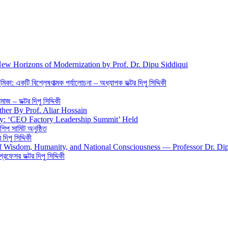
New Horizons of Modernization by Prof. Dr. Dipu Siddiqui
িকা: একটি বিশ্লেষণাত্মক পর্যালোচনা – অধ্যাপক ডক্টর দিপু সিদ্দিকী
জ – ডক্টর দিপু সিদ্দিকী
ther By Prof. Aliar Hossain
gy: ‘CEO Factory Leadership Summit’ Held
শিপ সামিট অনুষ্ঠিত
িপু সিদ্দিকী
 of Wisdom, Humanity, and National Consciousness — Professor Dr. Di
 প্রফেসর ডক্টর দিপু সিদ্দিকী