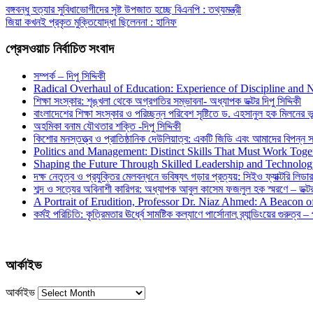
বঙ্গবন্ধু হত্যার সুবিধাভোগীদের সৃষ্ট উপজাত হচ্ছে বিএনপি : তথ্যমন্ত্রী
জিয়া কখনই প্রকৃত মুক্তিযোদ্ধা ছিলেননা : হানিফ
প্রেসওয়াচ নির্বাচিত সংবাদ
সম্পর্ক – দিপু সিদ্দিকী
Radical Overhaul of Education: Experience of Discipline and 
শিক্ষা সংস্কার: শৃঙ্খলা থেকে অগ্রগতির সম্ভাবনা- অধ্যাপক ডক্টর দিপু সিদ্দিকী
বাংলাদেশের শিক্ষা সংস্কার ও পরিচ্ছন্ন পরিবেশ সৃষ্টিতে ড. এহসানুল হক মিলনের ভূম
অহমিকা বনাম যৌথতার শক্তি -দিপু সিদ্দিকী
কিশোর মনস্তত্ত্ব ও প্রাতিষ্ঠানিক দেউলিয়াত্ব: একটি জিডি এবং আমাদের বিপন্ন সমা
Politics and Management: Distinct Skills That Must Work Toge
Shaping the Future Through Skilled Leadership and Technolo
দক্ষ নেতৃত্ব ও প্রযুক্তির মেলবন্ধনে ভবিষ্যৎ গড়ার প্রত্যয়: সিইও ফ্যাক্টরি লিডার
শব্দ ও সত্যের অবিনাশী কারিগর: অধ্যাপক আবুল কাসেম ফজলুল হক স্মরণে – ডক্টর দ
A Portrait of Erudition, Professor Dr. Niaz Ahmed: A Beacon
কর্মই পরিচিতি: কৃত্রিমতার ঊর্ধ্বে সামষ্টিক কল্যাণে পার্সোনাল ব্র্যান্ডিংয়ের গুরুত্ব –
আর্কাইভ
আর্কাইভ