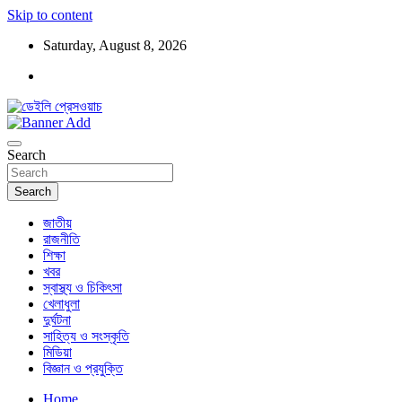
Skip to content
Saturday, August 8, 2026
ডেইলি প্রেসওয়াচ মুক্তিযুদ্ধের চেতনায় উদ্বুদ্ধ মুখপত্র
ডেইলি প্রেসওয়াচ
Search
Search
জাতীয়
রাজনীতি
শিক্ষা
খবর
স্বাস্থ্য ও চিকিৎসা
খেলাধুলা
দুর্ঘটনা
সাহিত্য ও সংস্কৃতি
মিডিয়া
বিজ্ঞান ও প্রযুক্তি
Home