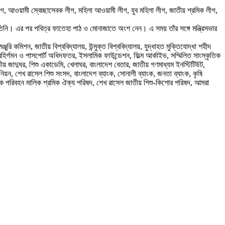
বলীগ, আওয়ামী স্বেচ্ছাসেবক লীগ, মহিলা আওয়ামী লীগ, যুব মহিলা লীগ, জাতীয় শ্রমিক লীগ,
ন তিনি। এর পর পবিত্র ফাতেহা পাঠ ও মোনাজাতে অংশ নেন। এ সময় তাঁর সঙ্গে মন্ত্রিসভার
মঞ্জুরি কমিশন, জাতীয় বিশ্ববিদ্যালয়, উন্মুক্ত বিশ্ববিদ্যালয়, যুদ্ধাহত মুক্তিযোদ্ধা শহীদ
বহির্গমন ও পাসপোর্ট অধিদফতর, ইসলামিক ফাউন্ডেশন, ফিল্ম আর্কাইভ, সম্মিলিত সাংস্কৃতিক
াতীয় জাদুঘর, শিশু একাডেমি, খেলাঘর, বাংলাদেশ বেতার, জাতীয় গণমাধ্যম ইনস্টিটিউট,
নিয়ন, শেখ রাসেল শিশু সংসদ, বাংলাদেশ ব্যাংক, সোনালী ব্যাংক, জনতা ব্যাংক, কৃষি
ন, সড়ক পরিবহন মালিক শ্রমিক ঐক্য পরিষদ, শেখ রাসেল জাতীয় শিশু-কিশোর পরিষদ, আমরা