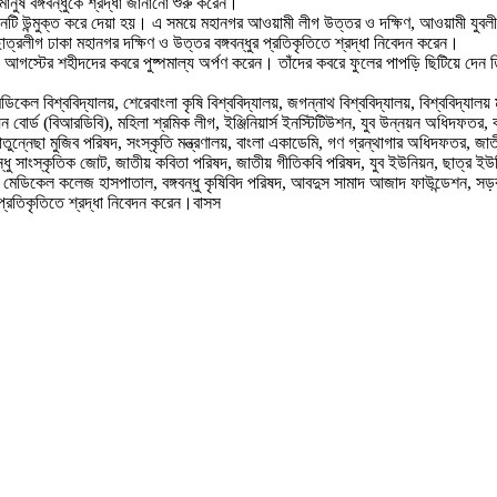
নুষ বঙ্গবন্ধুকে শ্রদ্ধা জানানো শুরু করেন।
্য স্থানটি উন্মুক্ত করে দেয়া হয়। এ সময়ে মহানগর আওয়ামী লীগ উত্তর ও দক্ষিণ, আওয়ামী যু
ছাত্রলীগ ঢাকা মহানগর দক্ষিণ ও উত্তর বঙ্গবন্ধুর প্রতিকৃতিতে শ্রদ্ধা নিবেদন করেন।
হ ১৫ আগস্টের শহীদদের কবরে পুষ্পমাল্য অর্পণ করেন। তাঁদের কবরে ফুলের পাপড়ি ছিটিয়ে দে
 মেডিকেল বিশ্ববিদ্যালয়, শেরেবাংলা কৃষি বিশ্ববিদ্যালয়, জগন্নাথ বিশ্ববিদ্যালয়, বিশ্ববিদ্যালয় 
ন বোর্ড (বিআরডিবি), মহিলা শ্রমিক লীগ, ইঞ্জিনিয়ার্স ইনস্টিটিউশন, যুব উন্নয়ন অধিদফতর, 
াতুন্নেছা মুজিব পরিষদ, সংস্কৃতি মন্ত্রণালয়, বাংলা একাডেমি, গণ গ্রন্থাগার অধিদফতর, জ
গবন্ধু সাংস্কৃতিক জোট, জাতীয় কবিতা পরিষদ, জাতীয় গীতিকবি পরিষদ, যুব ইউনিয়ন, ছাত্র ইউ
ক্রিসেন্ট মেডিকেল কলেজ হাসপাতাল, বঙ্গবন্ধু কৃষিবিদ পরিষদ, আবদুস সামাদ আজাদ ফাউন্ডেশ
 প্রতিকৃতিতে শ্রদ্ধা নিবেদন করেন।বাসস