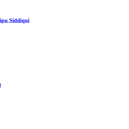
ipu Siddiqui
ী