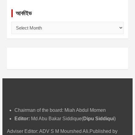
আর্কাইভ
আ
র্কা
ই
ভ
Chairman of the board: Miah Abdul Momen
Editor:
Md Abu Bakar Siddique(
Dipu Siddiqui
)
Adviser Editor: ADV S M Mourshed Ali.Published by