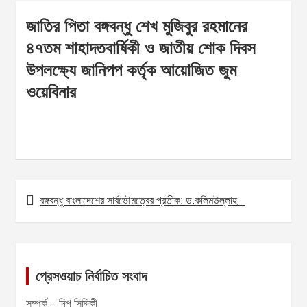
জাতির পিতা বঙ্গবন্ধু শেখ মুজিবুর রহমানের
৪৭তম শাহাদতবার্ষিকী ও জাতীয় শোক দিবস
উপলক্ষ্যে জানিপপ কর্তৃক আয়োজিত জুম
ওয়েবিনার
বঙ্গবন্ধু বাংলাদেশের সার্বভৌমত্বের প্রতীক: ড.কলিমউল্লাহ
P
o
s
t
প্রেসওয়াচ নির্বাচিত সংবাদ
n
সম্পর্ক – দিপু সিদ্দিকী