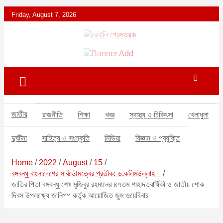
S
Friday, August 7, 2026
k
i
p
ডেইলি প্রেসওয়াচ মুক্তিযুদ্ধের চেতনায় উদ্বুদ্ধ মুখপত্র
ডেইলি প্রেসওয়াচ
t
o
c
o
n
t
জাতীয়
রাজনীতি
শিক্ষা
খবর
স্বাস্থ্য ও চিকিৎসা
খেলাধুলা
e
n
দুর্ঘটনা
সাহিত্য ও সংস্কৃতি
মিডিয়া
বিজ্ঞান ও প্রযুক্তি
t
Home
2022
August
15
বঙ্গবন্ধু বাংলাদেশের সার্বভৌমত্বের প্রতীক: ড.কলিমউল্লাহ
জাতির পিতা বঙ্গবন্ধু শেখ মুজিবুর রহমানের ৪৭তম শাহাদতবার্ষিকী ও জাতীয় শোক
দিবস উপলক্ষ্যে জানিপপ কর্তৃক আয়োজিত জুম ওয়েবিনার