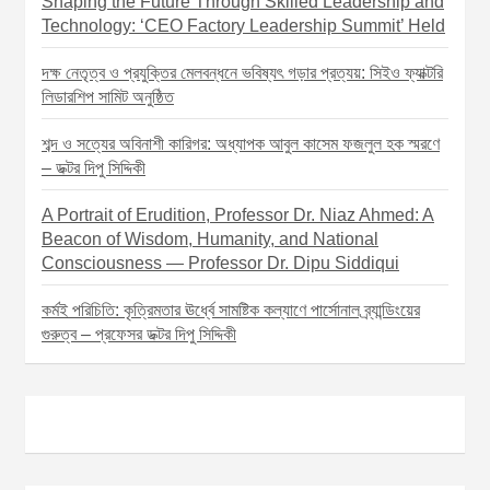
Shaping the Future Through Skilled Leadership and
Technology: ‘CEO Factory Leadership Summit’ Held
দক্ষ নেতৃত্ব ও প্রযুক্তির মেলবন্ধনে ভবিষ্যৎ গড়ার প্রত্যয়: সিইও ফ্যাক্টরি
লিডারশিপ সামিট অনুষ্ঠিত
শব্দ ও সত্যের অবিনাশী কারিগর: অধ্যাপক আবুল কাসেম ফজলুল হক স্মরণে
– ডক্টর দিপু সিদ্দিকী
A Portrait of Erudition, Professor Dr. Niaz Ahmed: A
Beacon of Wisdom, Humanity, and National
Consciousness — Professor Dr. Dipu Siddiqui
কর্মই পরিচিতি: কৃত্রিমতার ঊর্ধ্বে সামষ্টিক কল্যাণে পার্সোনাল ব্র্যান্ডিংয়ের
গুরুত্ব – প্রফেসর ডক্টর দিপু সিদ্দিকী