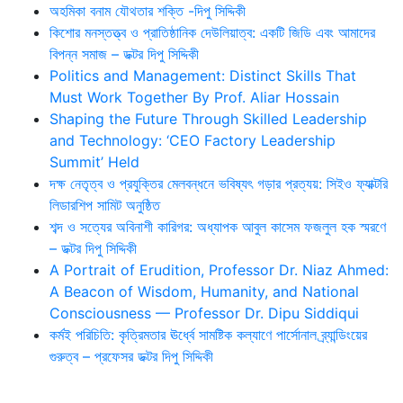
অহমিকা বনাম যৌথতার শক্তি -দিপু সিদ্দিকী
কিশোর মনস্তত্ত্ব ও প্রাতিষ্ঠানিক দেউলিয়াত্ব: একটি জিডি এবং আমাদের
বিপন্ন সমাজ – ডক্টর দিপু সিদ্দিকী
Politics and Management: Distinct Skills That
Must Work Together By Prof. Aliar Hossain
Shaping the Future Through Skilled Leadership
and Technology: ‘CEO Factory Leadership
Summit’ Held
দক্ষ নেতৃত্ব ও প্রযুক্তির মেলবন্ধনে ভবিষ্যৎ গড়ার প্রত্যয়: সিইও ফ্যাক্টরি
লিডারশিপ সামিট অনুষ্ঠিত
শব্দ ও সত্যের অবিনাশী কারিগর: অধ্যাপক আবুল কাসেম ফজলুল হক স্মরণে
– ডক্টর দিপু সিদ্দিকী
A Portrait of Erudition, Professor Dr. Niaz Ahmed:
A Beacon of Wisdom, Humanity, and National
Consciousness — Professor Dr. Dipu Siddiqui
কর্মই পরিচিতি: কৃত্রিমতার ঊর্ধ্বে সামষ্টিক কল্যাণে পার্সোনাল ব্র্যান্ডিংয়ের
গুরুত্ব – প্রফেসর ডক্টর দিপু সিদ্দিকী