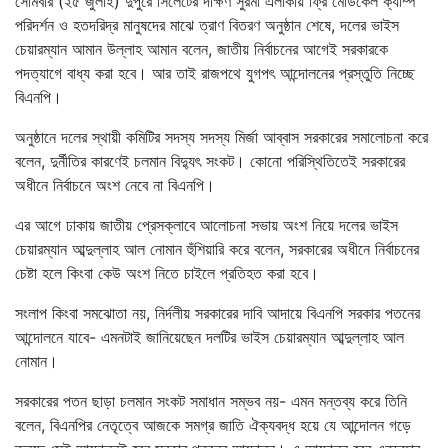
সোমবার (২৫ জুলাই) দুপুরে সিলেটের দক্ষিণ সুরমা এলাকায় ফ্রি মেডিকেল ক্যাম্প
পরিদর্শন ও হতদরিদ্র মানুষদের মাঝে ত্রাণ বিতরণ অনুষ্ঠান শেষে, দলের ভাইস
চেয়ারম্যান আমান উল্লাহ আমান বলেন, জাতীয় নির্বাচনের আগেই সরকারকে
পদত্যাগে বাধ্য করা হবে। আর তাই রাজপথে যুগপৎ আন্দোলনের প্রস্তুতি নিচ্ছে
বিএনপি।
অনুষ্ঠানে দলের স্থায়ী কমিটির সদস্য সদস্য মির্জা আব্বাস সরকারের সমালোচনা করে
বলেন, দুর্নীতির কারণেই চলমান বিদ্যুৎ সংকট। কোনো পরিস্থিতিতেই সরকারের
অধীনে নির্বাচনে অংশ নেবে না বিএনপি।
এর আগে ঢাকায় জাতীয় প্রেসক্লাবে আলোচনা সভায় অংশ নিয়ে দলের ভাইস
চেয়ারম্যান আব্দুল্লাহ আল নোমান হুঁশিয়ারি করে বলেন, সরকারের অধীনে নির্বাচনের
চেষ্টা হলে কিংবা কেউ অংশ নিতে চাইলে প্রতিহত করা হবে।
সংলাপ কিংবা সমঝোতা নয়, নির্দলীয় সরকারের দাবি আদায়ে বিএনপি সরকার পতনের
আন্দোলনে যাবে- এমনটাই জানিয়েছেন দলটির ভাইস চেয়ারম্যান আব্দুল্লাহ আল
নোমান।
সরকারের পতন ছাড়া চলমান সংকট সমাধান সম্ভব নয়- এমন মন্তব্য করে তিনি
বলেন, বিএনপির নেতৃত্বে আজকে সমগ্র জাতি ঐক্যবদ্ধ হয়ে যে আন্দোলন গড়ে