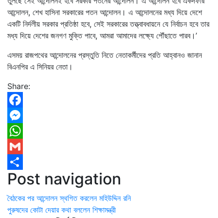
তুলছে সেই আন্দোলনই হবে সরকার পতনের আন্দোলন। এ আন্দোলন হবে একদফার
আন্দোলন, শেখ হাসিনা সরকারের পতন আন্দোলন। এ আন্দোলনের মধ্য দিয়ে দেশে
একটি নির্দলীয় সরকার প্রতিষ্ঠা হবে, সেই সরকারের তত্ত্বাবধায়নে যে নির্বাচন হবে তার
মধ্য দিয়ে দেশের জনগণ মুক্তি পাবে, আমরা আমাদের লক্ষ্যে পৌঁছাতে পারব।’
এসময় রাজপথের আন্দোলনের প্রস্তুতি নিতে নেতাকর্মীদের প্রতি আহ্বানও জানান
বিএনপির এ সিনিয়র নেতা।
Share:
Facebook
Messenger
WhatsApp
Gmail
Post navigation
Share
বৈঠকের পর আন্দোলন স্থগিত করলেন মহিউদ্দিন রনি
পুরুষদের কোটা দেয়ার কথা বললেন শিক্ষামন্ত্রী