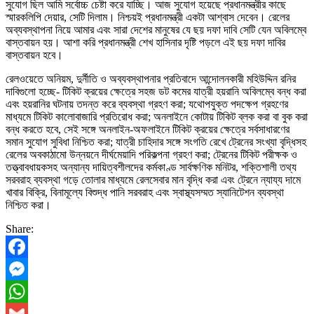
সুযোগ ছিল আমি সর্বোচ্চ চেষ্টা করে যাচ্ছি। আজ সুযোগ হয়েছে প্রধানমন্ত্রীর কাছে
স্মারকলিপি দেয়ার, সেটি দিলাম। নিশ্চয়ই প্রধানমন্ত্রী একটা আশ্বাস দেবেন। রেলের
অব্যবস্থাপনা নিয়ে আমার এবং সারা দেশের মানুষের যে ছয় দফা দাবি সেটি যেন অবিলম্বে
বাস্তবায়ন হয়। আশা করি প্রধানমন্ত্রী শেখ হাসিনার দৃষ্টি পড়লে এই ছয় দফা দাবির
বাস্তবায়ন হবে।
রেলওয়েতে অনিয়ম, দুর্নীতি ও অব্যবস্থাপনার প্রতিবাদে আন্দোলনকারী মহিউদ্দিন রনির
দাবিগুলো হচ্ছে- টিকিট ক্রয়ের ক্ষেত্রে সহজ ডট কমের যাত্রী হয়রানি অবিলম্বে বন্ধ করা
এবং হয়রানির ঘটনায় তদন্ত করে ব্যবস্থা গ্রহণ করা; যথোপযুক্ত পদক্ষেপ গ্রহণের
মাধ্যমে টিকিট কালোবাজারি প্রতিরোধ করা; অনলাইনে কোটায় টিকিট ব্লক করা বা বুক করা
বন্ধ করতে হবে, সেই সঙ্গে অনলাইন-অফলাইনে টিকিট ক্রয়ের ক্ষেত্রে সর্বসাধারণের
সমান সুযোগ সুবিধা নিশ্চিত করা; যাত্রী চাহিদার সঙ্গে সংগতি রেখে ট্রেনের সংখ্যা বৃদ্ধিসহ
রেলের অবকাঠামো উন্নয়নে দীর্ঘমেয়াদি পরিকল্পনা গ্রহণ করা; ট্রেনের টিকিট পরীক্ষক ও
তত্ত্বাবধায়কসহ অন্যান্য দায়িত্বশীলদের কর্মকাণ্ড সার্বক্ষণিক মনিটর, শক্তিশালী তথ্য
সরবরাহ ব্যবস্থা গড়ে তোলার মাধ্যমে রেলসেবার মান বৃদ্ধি করা এবং ট্রেনে ন্যায্য দামে
খাবার বিক্রি, বিনামূল্যে বিশুদ্ধ পানি সরবরাহ এবং স্বাস্থ্যসম্মত স্যানিটেশন ব্যবস্থা
নিশ্চিত করা।
Share:
Facebook
Messenger
WhatsApp