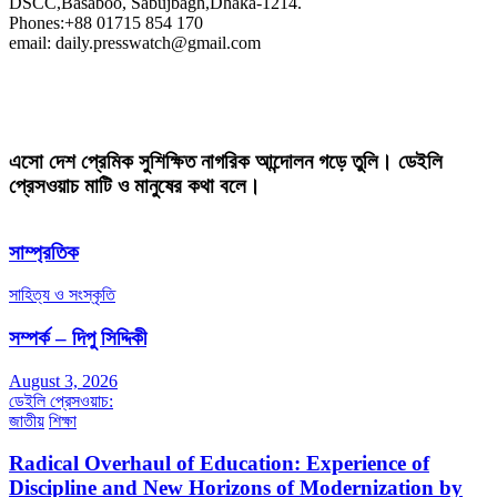
DSCC,Basaboo, Sabujbagh,Dhaka-1214.
Phones:+88 01715 854 170
email: daily.presswatch@gmail.com
এসো দেশ প্রেমিক সুশিক্ষিত নাগরিক আন্দোলন গড়ে তুলি। ডেইলি
প্রেসওয়াচ মাটি ও মানুষের কথা বলে।
সাম্প্রতিক
সাহিত্য ও সংস্কৃতি
সম্পর্ক – দিপু সিদ্দিকী
August 3, 2026
ডেইলি প্রেসওয়াচ:
জাতীয়
শিক্ষা
Radical Overhaul of Education: Experience of
Discipline and New Horizons of Modernization by