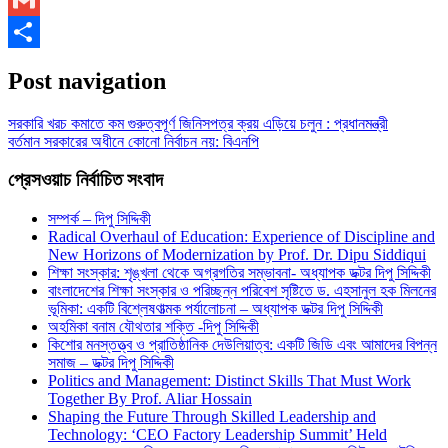
Gmail
Share
Post navigation
সরকারি খরচ কমাতে কম গুরুত্বপূর্ণ জিনিসপত্র ক্রয় এড়িয়ে চলুন : প্রধানমন্ত্রী
বর্তমান সরকারের অধীনে কোনো নির্বাচন নয়: বিএনপি
প্রেসওয়াচ নির্বাচিত সংবাদ
সম্পর্ক – দিপু সিদ্দিকী
Radical Overhaul of Education: Experience of Discipline and
New Horizons of Modernization by Prof. Dr. Dipu Siddiqui
শিক্ষা সংস্কার: শৃঙ্খলা থেকে অগ্রগতির সম্ভাবনা- অধ্যাপক ডক্টর দিপু সিদ্দিকী
বাংলাদেশের শিক্ষা সংস্কার ও পরিচ্ছন্ন পরিবেশ সৃষ্টিতে ড. এহসানুল হক মিলনের
ভূমিকা: একটি বিশ্লেষণাত্মক পর্যালোচনা – অধ্যাপক ডক্টর দিপু সিদ্দিকী
অহমিকা বনাম যৌথতার শক্তি -দিপু সিদ্দিকী
কিশোর মনস্তত্ত্ব ও প্রাতিষ্ঠানিক দেউলিয়াত্ব: একটি জিডি এবং আমাদের বিপন্ন
সমাজ – ডক্টর দিপু সিদ্দিকী
Politics and Management: Distinct Skills That Must Work
Together By Prof. Aliar Hossain
Shaping the Future Through Skilled Leadership and
Technology: ‘CEO Factory Leadership Summit’ Held