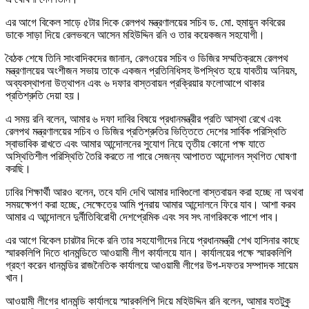
এর আগে বিকেল সাড়ে ৫টার দিকে রেলপথ মন্ত্রণালয়ের সচিব ড. মো. হুমায়ুন কবিরের
ডাকে সাড়া দিয়ে রেলভবনে আসেন মহিউদ্দিন রনি ও তার কয়েকজন সহযোগী।
বৈঠক শেষে তিনি সাংবাদিকদের জানান, রেলওয়ের সচিব ও ডিজির সম্মতিক্রমে রেলপথ
মন্ত্রণালয়ের অংশীজন সভায় তাকে একজন প্রতিনিধিসহ উপস্থিত হয়ে যাবতীয় অনিয়ম,
অব্যবস্থাপনা উত্থাপন এবং ৬ দফার বাস্তবায়ন প্রক্রিয়ার ফলোআপে থাকার
প্রতিশ্রুতি দেয়া হয়।
এ সময় রনি বলেন, আমার ৬ দফা দাবির বিষয়ে প্রধানমন্ত্রীর প্রতি আস্থা রেখে এবং
রেলপথ মন্ত্রণালয়ের সচিব ও ডিজির প্রতিশ্রুতির ভিত্তিতে দেশের সার্বিক পরিস্থিতি
স্বাভাবিক রাখতে এবং আমার আন্দোলনের সুযোগ নিয়ে তৃতীয় কোনো পক্ষ যাতে
অস্থিতিশীল পরিস্থিতি তৈরি করতে না পারে সেজন্য আপাতত আন্দোলন স্থগিত ঘোষণা
করছি।
ঢাবির শিক্ষার্থী আরও বলেন, তবে যদি দেখি আমার দাবিগুলো বাস্তবায়ন করা হচ্ছে না অথবা
সময়ক্ষেপণ করা হচ্ছে, সেক্ষেত্রে আমি পুনরায় আমার আন্দোলনে ফিরে যাব। আশা করব
আমার এ আন্দোলনে দুর্নীতিবিরোধী দেশপ্রেমিক এবং সব সৎ নাগরিককে পাশে পাব।
এর আগে বিকেল চারটার দিকে রনি তার সহযোগীদের নিয়ে প্রধানমন্ত্রী শেখ হাসিনার কাছে
স্মারকলিপি দিতে ধানমন্ডিতে আওয়ামী লীগ কার্যালয়ে যান। কার্যালয়ের পক্ষে স্মারকলিপি
গ্রহণ করেন ধানমন্ডির রাজনৈতিক কার্যালয়ে আওয়ামী লীগের উপ-দফতর সম্পাদক সায়েম
খান।
আওয়ামী লীগের ধানমন্ডি কার্যালয়ে স্মারকলিপি দিয়ে মহিউদ্দিন রনি বলেন, আমার যতটুকু