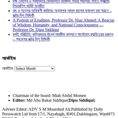
দক্ষ নেতৃত্ব ও প্রযুক্তির মেলবন্ধনে ভবিষ্যৎ গড়ার প্রত্যয়: সিইও ফ্যাক্টরি
লিডারশিপ সামিট অনুষ্ঠিত
শব্দ ও সত্যের অবিনাশী কারিগর: অধ্যাপক আবুল কাসেম ফজলুল হক স্মরণে –
ডক্টর দিপু সিদ্দিকী
A Portrait of Erudition, Professor Dr. Niaz Ahmed: A Beacon
of Wisdom, Humanity, and National Consciousness —
Professor Dr. Dipu Siddiqui
কর্মই পরিচিতি: কৃত্রিমতার ঊর্ধ্বে সামষ্টিক কল্যাণে পার্সোনাল ব্র্যান্ডিংয়ের গুরুত্ব
– প্রফেসর ডক্টর দিপু সিদ্দিকী
আর্কাইভ
আর্কাইভ
Chairman of the board: Miah Abdul Momen
Editor:
Md Abu Bakar Siddique(
Dipu Siddiqui
)
Adviser Editor: ADV S M Mourshed Ali.Published by Daily
Presswatch Ltd from 17/1, Nayabagh, R#01,Dakhingaon, Ward#73