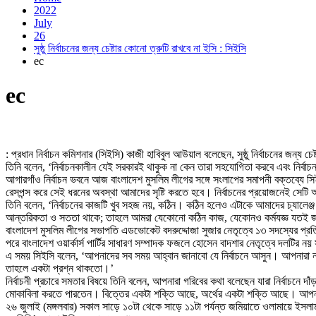
2022
July
26
সুষ্ঠু নির্বাচনের জন্য চেষ্টার কোনো ত্রুটি রাখবে না ইসি : সিইসি
ec
ec
: প্রধান নির্বাচন কমিশনার (সিইসি) কাজী হাবিবুল আউয়াল বলেছেন, সুষ্ঠু নির্বাচনের জন
তিনি বলেন, ‘নির্বাচনকালীন যেই সরকারই থাকুক না কেন তারা সহযোগিতা করবে এবং নির্বাচন
আগারগাঁও নির্বাচন ভবনে আজ বাংলাদেশ মুসলিম লীগের সঙ্গে সংলাপের সমাপনী বক্তব্য
রেসপন্স করে সেই ধরনের অবস্থা আমাদের সৃষ্টি করতে হবে। নির্বাচনের প্রয়োজনেই সেটি 
তিনি বলেন, ‘নির্বাচনের কাজটি খুব সহজ নয়, কঠিন। কঠিন হলেও এটাকে আমাদের চ্যালেঞ্জ
আন্তরিকতা ও সততা থাকে; তাহলে আমরা যেকোনো কঠিন কাজ, যেকোনও কর্মযজ্ঞ যতই জ
বাংলাদেশ মুসলিম লীগের সভাপতি এডভোকেট বদরুদ্দোজা সুজার নেতৃত্বে ১৩ সদস্যের প্রতিন
পরে বাংলাদেশ ওয়ার্কার্স পার্টির সাধারণ সম্পাদক ফজলে হোসেন বাদশার নেতৃত্বে দলটির নয়
এ সময় সিইসি বলেন, ‘আপনাদের সব সময় আহ্বান জানাবো যে নির্বাচনে আসুন। আপনারা না এলে
তাহলে একটা প্রশ্ন থাকতো।’
নির্বাচনী প্রচারে সমতার বিষয়ে তিনি বলেন, আপনারা গরিবের কথা বলেছেন যারা নির্বাচনে
মোকাবিলা করতে পারতেন। বিত্তের একটা শক্তি আছে, অর্থের একটা শক্তি আছে। আপনার 
২৬ জুলাই (মঙ্গলবার) সকাল সাড়ে ১০টা থেকে সাড়ে ১১টা পর্যন্ত জমিয়াতে ওলামায়ে ইসলাম ব