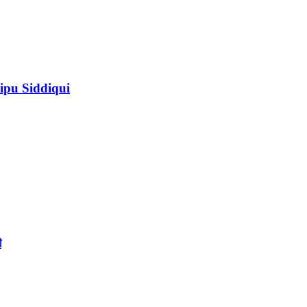
ipu Siddiqui
ী