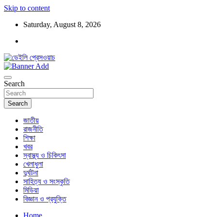
Skip to content
Saturday, August 8, 2026
ডেইলি প্রেসওয়াচ মুক্তিযুদ্ধের চেতনায় উদ্বুদ্ধ মুখপত্র
ডেইলি প্রেসওয়াচ
Search
Search
জাতীয়
রাজনীতি
শিক্ষা
খবর
স্বাস্থ্য ও চিকিৎসা
খেলাধুলা
দুর্ঘটনা
সাহিত্য ও সংস্কৃতি
মিডিয়া
বিজ্ঞান ও প্রযুক্তি
Home