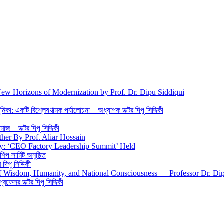
New Horizons of Modernization by Prof. Dr. Dipu Siddiqui
িকা: একটি বিশ্লেষণাত্মক পর্যালোচনা – অধ্যাপক ডক্টর দিপু সিদ্দিকী
জ – ডক্টর দিপু সিদ্দিকী
ther By Prof. Aliar Hossain
gy: ‘CEO Factory Leadership Summit’ Held
শিপ সামিট অনুষ্ঠিত
িপু সিদ্দিকী
 of Wisdom, Humanity, and National Consciousness — Professor Dr. Di
 প্রফেসর ডক্টর দিপু সিদ্দিকী