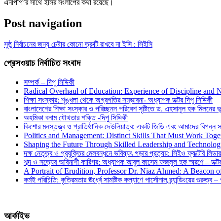
এনপিপি’র সাথে ইসির সংলাপের কথা রয়েছে।
Post navigation
সুষ্ঠু নির্বাচনের জন্য চেষ্টার কোনো ত্রুটি রাখবে না ইসি : সিইসি
প্রেসওয়াচ নির্বাচিত সংবাদ
সম্পর্ক – দিপু সিদ্দিকী
Radical Overhaul of Education: Experience of Discipline and 
শিক্ষা সংস্কার: শৃঙ্খলা থেকে অগ্রগতির সম্ভাবনা- অধ্যাপক ডক্টর দিপু সিদ্দিকী
বাংলাদেশের শিক্ষা সংস্কার ও পরিচ্ছন্ন পরিবেশ সৃষ্টিতে ড. এহসানুল হক মিলনের ভূম
অহমিকা বনাম যৌথতার শক্তি -দিপু সিদ্দিকী
কিশোর মনস্তত্ত্ব ও প্রাতিষ্ঠানিক দেউলিয়াত্ব: একটি জিডি এবং আমাদের বিপন্ন সমা
Politics and Management: Distinct Skills That Must Work Toge
Shaping the Future Through Skilled Leadership and Technolo
দক্ষ নেতৃত্ব ও প্রযুক্তির মেলবন্ধনে ভবিষ্যৎ গড়ার প্রত্যয়: সিইও ফ্যাক্টরি লিডার
শব্দ ও সত্যের অবিনাশী কারিগর: অধ্যাপক আবুল কাসেম ফজলুল হক স্মরণে – ডক্টর দ
A Portrait of Erudition, Professor Dr. Niaz Ahmed: A Beacon
কর্মই পরিচিতি: কৃত্রিমতার ঊর্ধ্বে সামষ্টিক কল্যাণে পার্সোনাল ব্র্যান্ডিংয়ের গুরুত্ব –
আর্কাইভ