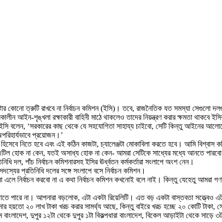
্য চেষ্টার কোনো ত্রুটি রাখবে না নির্বাচন কমিশন (ইসি)। তবে, রাজনৈতিক যত সমস্যা সেগুল
কালীন আইন-শৃঙ্খলা রক্ষাকারী বাহিনী মাঠে থাকলেও তাদের নিয়ন্ত্রণ করার ক্ষমতা থাকবে ইস
ে সিইসি বলেন, ‘সরকারের কাছ থেকে যে সহযোগিতা সাহায্য চাইবো, সেটি কিন্তু আইনের আল
অপরিহার্যভাবে প্রয়োজন।’
 হিসেবে নিতে হবে এবং এই কঠিন কাজটা, চ্যালেঞ্জটা মোকাবিলা করতে হবে। আমি বিশ্বাস কর
টিল হোক না কেন, যতই অসাধ্য হোক না কেন- আমরা সেটিকে সাধ্যের মধ্যে আনতে পারব
িধি দল, পাঁচ নির্বাচন কমিশনারসহ ইসির ঊর্ধ্বতন কর্মকর্তারা সংলাপে অংশ নেন।
 সদস্যের প্রতিনিধি দলের সঙ্গে সংলাপে বসে নির্বাচন কমিশন।
 নির্বাচন করবো না এ কথা নির্বাচন কমিশন কখনোই বলে নাই। কিন্তু যেহেতু আমরা গণতন্ত্রে,
 দাঁড়াতে পারে না। আপনারা বড়লোক, এটা একটা রিয়েলিটি। এত বড় একটা বাস্তবতা সত্ত্বেও এ
হয়তো ২০ লাখ টাকা খরচ করার সামর্থ্য আছে, কিন্তু বাইরে খরচ হচ্ছে ২০ কোটি টাকা, 
াংলাদেশ, দুপুর ১২টা থেকে দুপুর ১টা বিকল্পধারা বাংলাদেশ, বিকেল আড়াইটা থেকে সাড়ে ৩টা