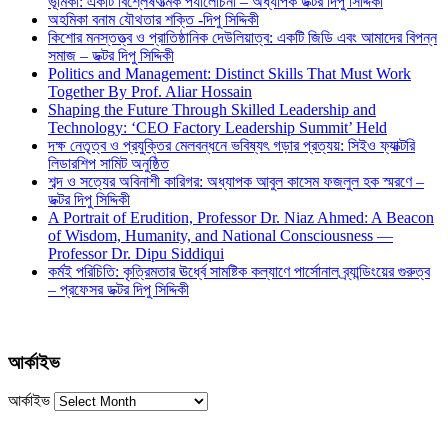
ভূমিকা: একটি বিশ্লেষণাত্মক পর্যালোচনা – অধ্যাপক ডক্টর দিপু সিদ্দিকী
অহমিকা বনাম যৌথতার শক্তি -দিপু সিদ্দিকী
কিশোর মনস্তত্ত্ব ও প্রাতিষ্ঠানিক দেউলিয়াত্ব: একটি জিডি এবং আমাদের বিপন্ন
সমাজ – ডক্টর দিপু সিদ্দিকী
Politics and Management: Distinct Skills That Must Work
Together By Prof. Aliar Hossain
Shaping the Future Through Skilled Leadership and
Technology: ‘CEO Factory Leadership Summit’ Held
দক্ষ নেতৃত্ব ও প্রযুক্তির মেলবন্ধনে ভবিষ্যৎ গড়ার প্রত্যয়: সিইও ফ্যাক্টরি
লিডারশিপ সামিট অনুষ্ঠিত
শব্দ ও সত্যের অবিনাশী কারিগর: অধ্যাপক আবুল কাসেম ফজলুল হক স্মরণে –
ডক্টর দিপু সিদ্দিকী
A Portrait of Erudition, Professor Dr. Niaz Ahmed: A Beacon
of Wisdom, Humanity, and National Consciousness —
Professor Dr. Dipu Siddiqui
কর্মই পরিচিতি: কৃত্রিমতার ঊর্ধ্বে সামষ্টিক কল্যাণে পার্সোনাল ব্র্যান্ডিংয়ের গুরুত্ব
– প্রফেসর ডক্টর দিপু সিদ্দিকী
আর্কাইভ
আর্কাইভ