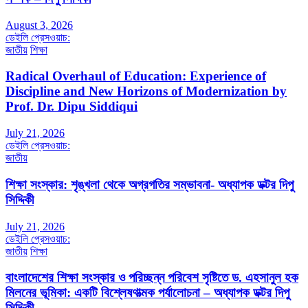
August 3, 2026
ডেইলি প্রেসওয়াচ:
জাতীয়
শিক্ষা
Radical Overhaul of Education: Experience of
Discipline and New Horizons of Modernization by
Prof. Dr. Dipu Siddiqui
July 21, 2026
ডেইলি প্রেসওয়াচ:
জাতীয়
শিক্ষা সংস্কার: শৃঙ্খলা থেকে অগ্রগতির সম্ভাবনা- অধ্যাপক ডক্টর দিপু
সিদ্দিকী
July 21, 2026
ডেইলি প্রেসওয়াচ:
জাতীয়
শিক্ষা
বাংলাদেশের শিক্ষা সংস্কার ও পরিচ্ছন্ন পরিবেশ সৃষ্টিতে ড. এহসানুল হক
মিলনের ভূমিকা: একটি বিশ্লেষণাত্মক পর্যালোচনা – অধ্যাপক ডক্টর দিপু
সিদ্দিকী