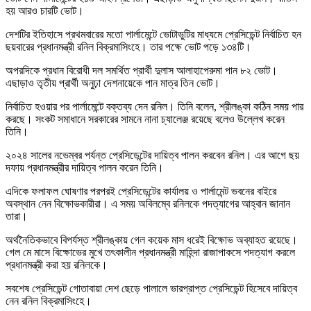
হয় আরও চারটি ভোট।
দেশটির ইতিহাসে প্রথমবারের মতো পার্লামেন্টে ভোটাভুটির মাধ্যমে প্রেসিডেন্ট নির্বাচিত হন
ছয়বারের প্রধানমন্ত্রী রনিল বিক্রমাসিংহে। তার পক্ষে ভোট পড়ে ১৩৪টি।
অপরদিকে প্রধান বিরোধী দল সমর্থিত প্রার্থী দুলাস আলাহাপেরুমা পান ৮২ ভোট।
এছাড়াও তৃতীয় প্রার্থী অনুঢ়া দেশনায়েকে পান মাত্র তিন ভোট।
নির্বাচিত হওয়ার পর পার্লামেন্টে বক্তব্য দেন রনিল। তিনি বলেন, শ্রীলঙ্কা কঠিন সময় পার
করছে। সংকট সমাধানে সরকারের সামনে নানা চ্যালেঞ্জ রয়েছে বলেও উল্লেখ করেন
তিনি।
২০২৪ সালের নভেম্বর পর্যন্ত প্রেসিডেন্টের দায়িত্ব পালন করবেন রনিল। এর আগে ছয়
দফায় প্রধানমন্ত্রীর দায়িত্ব পালন করেন তিনি।
এদিকে ফলাফল ঘোষণার পরপরই প্রেসিডেন্টের কার্যালয় ও পার্লামেন্ট ভবনের বাইরে
অবস্থান নেন বিক্ষোভকারীরা। এ সময় অবিলম্বে রনিলকে পদত্যাগের আহ্বান জানান
তারা।
অর্থনৈতিকভাবে বিপর্যস্ত শ্রীলঙ্কায় গেল কয়েক মাস ধরেই বিক্ষোভ অব্যাহত রয়েছে।
গেল মে মাসে বিক্ষোভের মুখে তৎকালীন প্রধানমন্ত্রী মাহিন্দা রাজাপাকসে পদত্যাগ করলে
প্রধানমন্ত্রী করা হয় রনিলকে।
সবশেষ প্রেসিডেন্ট গোতাবায়া দেশ ছেড়ে পালালে ভারপ্রাপ্ত প্রেসিডেন্ট হিসেবে দায়িত্ব
নেন রনিল বিক্রমাসিংহে।