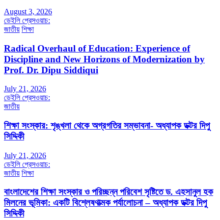
August 3, 2026
ডেইলি প্রেসওয়াচ:
জাতীয়
শিক্ষা
Radical Overhaul of Education: Experience of
Discipline and New Horizons of Modernization by
Prof. Dr. Dipu Siddiqui
July 21, 2026
ডেইলি প্রেসওয়াচ:
জাতীয়
শিক্ষা সংস্কার: শৃঙ্খলা থেকে অগ্রগতির সম্ভাবনা- অধ্যাপক ডক্টর দিপু
সিদ্দিকী
July 21, 2026
ডেইলি প্রেসওয়াচ:
জাতীয়
শিক্ষা
বাংলাদেশের শিক্ষা সংস্কার ও পরিচ্ছন্ন পরিবেশ সৃষ্টিতে ড. এহসানুল হক
মিলনের ভূমিকা: একটি বিশ্লেষণাত্মক পর্যালোচনা – অধ্যাপক ডক্টর দিপু
সিদ্দিকী