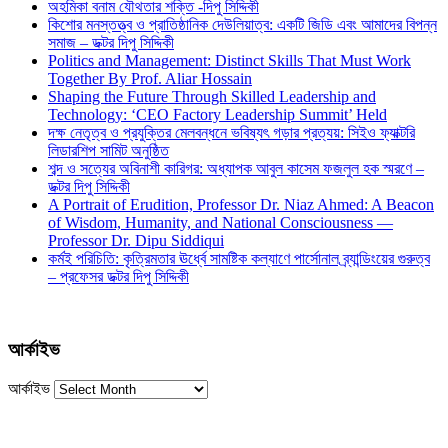
অহমিকা বনাম যৌথতার শক্তি -দিপু সিদ্দিকী
কিশোর মনস্তত্ত্ব ও প্রাতিষ্ঠানিক দেউলিয়াত্ব: একটি জিডি এবং আমাদের বিপন্ন
সমাজ – ডক্টর দিপু সিদ্দিকী
Politics and Management: Distinct Skills That Must Work
Together By Prof. Aliar Hossain
Shaping the Future Through Skilled Leadership and
Technology: ‘CEO Factory Leadership Summit’ Held
দক্ষ নেতৃত্ব ও প্রযুক্তির মেলবন্ধনে ভবিষ্যৎ গড়ার প্রত্যয়: সিইও ফ্যাক্টরি
লিডারশিপ সামিট অনুষ্ঠিত
শব্দ ও সত্যের অবিনাশী কারিগর: অধ্যাপক আবুল কাসেম ফজলুল হক স্মরণে –
ডক্টর দিপু সিদ্দিকী
A Portrait of Erudition, Professor Dr. Niaz Ahmed: A Beacon
of Wisdom, Humanity, and National Consciousness —
Professor Dr. Dipu Siddiqui
কর্মই পরিচিতি: কৃত্রিমতার ঊর্ধ্বে সামষ্টিক কল্যাণে পার্সোনাল ব্র্যান্ডিংয়ের গুরুত্ব
– প্রফেসর ডক্টর দিপু সিদ্দিকী
আর্কাইভ
আর্কাইভ