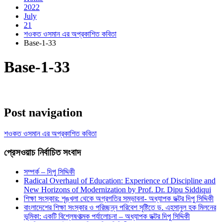
2022
July
21
শওকত ওসমান এর অপ্রকাশিত কবিতা
Base-1-33
Base-1-33
Post navigation
শওকত ওসমান এর অপ্রকাশিত কবিতা
প্রেসওয়াচ নির্বাচিত সংবাদ
সম্পর্ক – দিপু সিদ্দিকী
Radical Overhaul of Education: Experience of Discipline and
New Horizons of Modernization by Prof. Dr. Dipu Siddiqui
শিক্ষা সংস্কার: শৃঙ্খলা থেকে অগ্রগতির সম্ভাবনা- অধ্যাপক ডক্টর দিপু সিদ্দিকী
বাংলাদেশের শিক্ষা সংস্কার ও পরিচ্ছন্ন পরিবেশ সৃষ্টিতে ড. এহসানুল হক মিলনের
ভূমিকা: একটি বিশ্লেষণাত্মক পর্যালোচনা – অধ্যাপক ডক্টর দিপু সিদ্দিকী