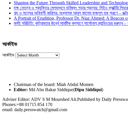
Shaping the Future Through Skilled Leadership and Technolo
দক্ষ নেতৃত্ব ও প্রযুক্তির মেলবন্ধনে ভবিষ্যৎ গড়ার প্রত্যয়: সিইও ফ্যাক্টরি লিডার
শব্দ ও সত্যের অবিনাশী কারিগর: অধ্যাপক আবুল কাসেম ফজলুল হক স্মরণে – ডক্টর দ
A Portrait of Erudition, Professor Dr. Niaz Ahmed: A Beacon
কর্মই পরিচিতি: কৃত্রিমতার ঊর্ধ্বে সামষ্টিক কল্যাণে পার্সোনাল ব্র্যান্ডিংয়ের গুরুত্ব –
আর্কাইভ
আর্কাইভ
Chairman of the board: Miah Abdul Momen
Editor:
Md Abu Bakar Siddique(
Dipu Siddiqui
)
Adviser Editor: ADV S M Mourshed Ali.Published by Daily Press
Phones:+88 01715 854 170
email: daily.presswatch@gmail.com