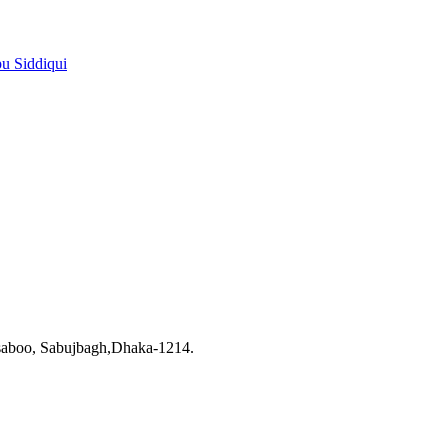
pu Siddiqui
saboo, Sabujbagh,Dhaka-1214.