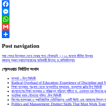
Facebook
Messenger
WhatsApp
Gmail
Share
Post navigation
পদ্মা সেতুর উদ্বোধন দেখে ফেরার পথে নৌকাডুবি ।।২২ জনকে জীবিত উদ্ধার
বঙ্গবন্ধু প্রবল ভ্রাতৃত্ববোধের অধিকারী ছিলেন: ড.কলিমউল্লাহ
প্রেসওয়াচ নির্বাচিত সংবাদ
সম্পর্ক – দিপু সিদ্দিকী
Radical Overhaul of Education: Experience of Discipline and 
শিক্ষা সংস্কার: শৃঙ্খলা থেকে অগ্রগতির সম্ভাবনা- অধ্যাপক ডক্টর দিপু সিদ্দিকী
বাংলাদেশের শিক্ষা সংস্কার ও পরিচ্ছন্ন পরিবেশ সৃষ্টিতে ড. এহসানুল হক মিলনের ভূম
অহমিকা বনাম যৌথতার শক্তি -দিপু সিদ্দিকী
কিশোর মনস্তত্ত্ব ও প্রাতিষ্ঠানিক দেউলিয়াত্ব: একটি জিডি এবং আমাদের বিপন্ন সমা
Politics and Management: Distinct Skills That Must Work Toge