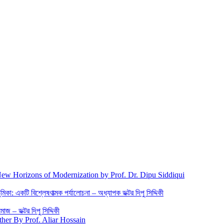
New Horizons of Modernization by Prof. Dr. Dipu Siddiqui
িকা: একটি বিশ্লেষণাত্মক পর্যালোচনা – অধ্যাপক ডক্টর দিপু সিদ্দিকী
জ – ডক্টর দিপু সিদ্দিকী
ther By Prof. Aliar Hossain