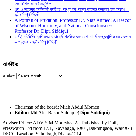
লিডারশিপ সামিট অনুষ্ঠিত
শব্দ ও সত্যের অবিনাশী কারিগর: অধ্যাপক আবুল কাসেম ফজলুল হক স্মরণে –
ডক্টর দিপু সিদ্দিকী
A Portrait of Erudition, Professor Dr. Niaz Ahmed: A Beacon
of Wisdom, Humanity, and National Consciousness —
Professor Dr. Dipu Siddiqui
কর্মই পরিচিতি: কৃত্রিমতার ঊর্ধ্বে সামষ্টিক কল্যাণে পার্সোনাল ব্র্যান্ডিংয়ের গুরুত্ব
– প্রফেসর ডক্টর দিপু সিদ্দিকী
আর্কাইভ
আর্কাইভ
Chairman of the board: Miah Abdul Momen
Editor:
Md Abu Bakar Siddique(
Dipu Siddiqui
)
Adviser Editor: ADV S M Mourshed Ali.Published by Daily
Presswatch Ltd from 17/1, Nayabagh, R#01,Dakhingaon, Ward#73
DSCC,Basaboo, Sabujbagh,Dhaka-1214.