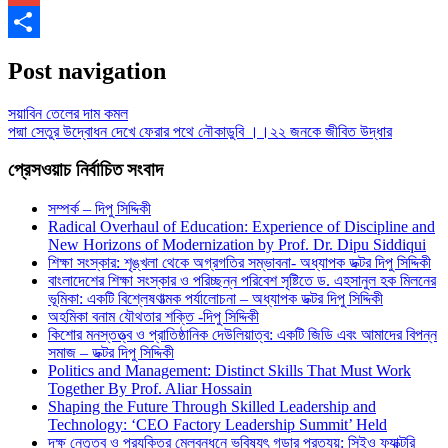
Gmail
Share
Post navigation
সয়াবিন তেলের দাম কমল
পদ্মা সেতুর উদ্বোধন দেখে ফেরার পথে নৌকাডুবি ।।২২ জনকে জীবিত উদ্ধার
প্রেসওয়াচ নির্বাচিত সংবাদ
সম্পর্ক – দিপু সিদ্দিকী
Radical Overhaul of Education: Experience of Discipline and
New Horizons of Modernization by Prof. Dr. Dipu Siddiqui
শিক্ষা সংস্কার: শৃঙ্খলা থেকে অগ্রগতির সম্ভাবনা- অধ্যাপক ডক্টর দিপু সিদ্দিকী
বাংলাদেশের শিক্ষা সংস্কার ও পরিচ্ছন্ন পরিবেশ সৃষ্টিতে ড. এহসানুল হক মিলনের
ভূমিকা: একটি বিশ্লেষণাত্মক পর্যালোচনা – অধ্যাপক ডক্টর দিপু সিদ্দিকী
অহমিকা বনাম যৌথতার শক্তি -দিপু সিদ্দিকী
কিশোর মনস্তত্ত্ব ও প্রাতিষ্ঠানিক দেউলিয়াত্ব: একটি জিডি এবং আমাদের বিপন্ন
সমাজ – ডক্টর দিপু সিদ্দিকী
Politics and Management: Distinct Skills That Must Work
Together By Prof. Aliar Hossain
Shaping the Future Through Skilled Leadership and
Technology: ‘CEO Factory Leadership Summit’ Held
দক্ষ নেতৃত্ব ও প্রযুক্তির মেলবন্ধনে ভবিষ্যৎ গড়ার প্রত্যয়: সিইও ফ্যাক্টরি