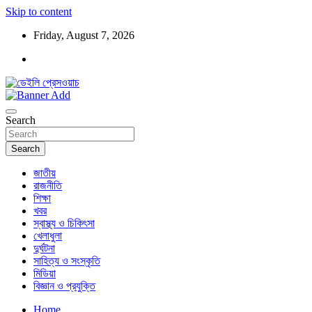
Skip to content
Friday, August 7, 2026
ডেইলি প্রেসওয়াচ মুক্তিযুদ্ধের চেতনায় উদ্বুদ্ধ মুখপত্র
ডেইলি প্রেসওয়াচ
Search
Search
জাতীয়
রাজনীতি
শিক্ষা
খবর
স্বাস্থ্য ও চিকিৎসা
খেলাধুলা
দুর্ঘটনা
সাহিত্য ও সংস্কৃতি
মিডিয়া
বিজ্ঞান ও প্রযুক্তি
Home