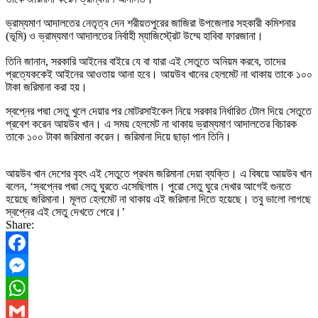
ভ্রাম্যমাণ আদালতের নেতৃত্ব দেন শরীয়তপুরের জাজিরা উপজেলার সহকারী কমিশনার
(ভূমি) ও ভ্রাম্যমাণ আদালতের নির্বাহী ম্যাজিস্ট্রেট উম্মে হাবিবা ফারজানা।
তিনি জানান, সরকারি আইনের বাইরে যে বা যারা এই সেতুতে অনিয়ম করবে, তাদের
প্রত্যেককেই আইনের আওতায় আনা হবে। আয়উব খানের হেলমেট না থাকায় তাকে ১০০
টাকা জরিমানা করা হয়।
স্বপ্নের পদ্মা সেতু খুলে দেয়ার পর মোটরসাইকেল নিয়ে সরকার নির্ধারিত টোল দিয়ে সেতুতে
প্রবেশ করেন আয়উব খান। এ সময় হেলমেট না থাকায় ভ্রাম্যমাণ আদালতের বিচারক
তাকে ১০০ টাকা জরিমানা করেন। জরিমানা দিয়ে ছাড়া পান তিনি।
আয়উব খান দেশের বৃহৎ এই সেতুতে প্রথম জরিমানা দেয়া ব্যক্তি। এ বিষয়ে আয়উব খান
বলেন, ‘স্বপ্নের পদ্মা সেতু ঘুরতে এসেছিলাম। পুরো সেতু ঘুরে দেখার আগেই গুনতে
হয়েছে জরিমানা। মূলত হেলমেট না থাকায় এই জরিমানা দিতে হয়েছে। তবু ভালো লাগছে
স্বপ্নের এই সেতু দেখতে পেরে।’
Share:
Facebook
Messenger
WhatsApp