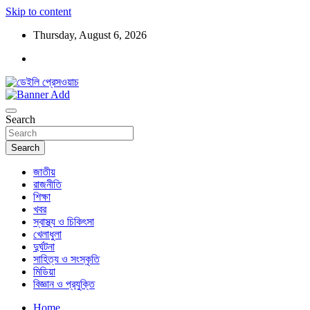
Skip to content
Thursday, August 6, 2026
ডেইলি প্রেসওয়াচ মুক্তিযুদ্ধের চেতনায় উদ্বুদ্ধ মুখপত্র
ডেইলি প্রেসওয়াচ
Search
Search
জাতীয়
রাজনীতি
শিক্ষা
খবর
স্বাস্থ্য ও চিকিৎসা
খেলাধুলা
দুর্ঘটনা
সাহিত্য ও সংস্কৃতি
মিডিয়া
বিজ্ঞান ও প্রযুক্তি
Home