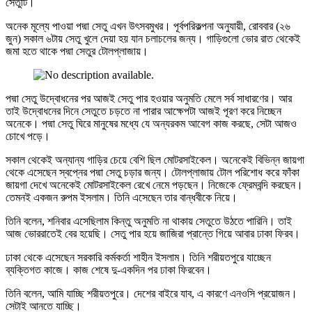
সেতুটি।
অনেক মূল্যে পাওয়া পদ্মা সেতু এখন উৎসবমুখর। পূর্বপরিকল্পনা অনুযায়ী, রোববার (২৬
জুন) সকাল ৬টায় সেতু খুলে দেয়া হয় যান চলাচলের জন্য। গাড়িগুলো ভোর রাত থেকেই
জমা হতে থাকে পদ্মা সেতুর টোলপ্লাজায়।
পদ্মা সেতু উদ্বোধনের পর আজই সেতু পার হওয়ার অনুমতি মেলে সর্ব সাধারণের। আর
তাই উদ্বোধনের দিনে সেতুতে চড়তে না পারার আক্ষেপটা আজই পূরণ করে নিচ্ছেন
অনেকে। পদ্মা সেতু ঘিরে মানুষের মধ্যে যে অন্যরকম আবেগ কাজ করছে, সেটা আজও
চোখে পড়ে।
সকাল থেকেই অন্যান্য গাড়ির চেয়ে বেশি ছিল মোটরসাইকেল। অনেকেই বিভিন্ন জায়গা
থেকে এসেছেন স্বপ্নের পদ্মা সেতু চড়ার জন্য। টোলপ্লাজায় টোল পরিশোধ করে ফাঁকা
জায়গা দেখে অনেকেই মোটরসাইকেল রেখে নেমে পড়ছেন। নিজেকে ফ্রেমবন্দি করছেন।
তেমনই একজন রুপম ইসলাম। তিনি এসেছেন তার বান্ধবীকে নিয়ে।
তিনি বলেন, শনিবার এসেছিলাম কিন্তু অনুমতি না থাকায় সেতুতে উঠতে পারিনি। তাই
আজ ভোররাতেই বের হয়েছি। সেতু পার হয়ে জাজিরা প্রান্তে গিয়ে আবার ঢাকা ফিরব।
ঢাকা থেকে এসেছেন সরকারি কর্মকর্তা শাহীন ইসলাম। তিনি শরীয়তপুরে যাচ্ছেন
ব্যক্তিগত কাজে। কাজ শেষে দু-একদিন পর ঢাকা ফিরবেন।
তিনি বলেন, আমি যাচ্ছি শরীয়তপুরে। দেশের বাইরে যাব, এ কারণে এনওসি প্রয়োজন।
সেটাই আনতে যাচ্ছি।