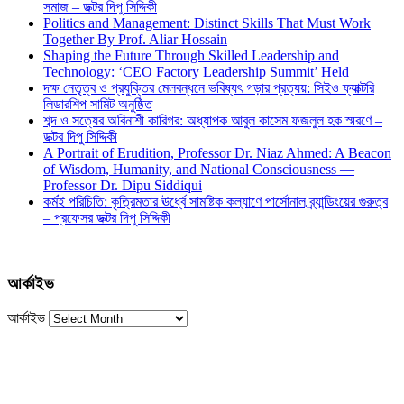
সমাজ – ডক্টর দিপু সিদ্দিকী
Politics and Management: Distinct Skills That Must Work
Together By Prof. Aliar Hossain
Shaping the Future Through Skilled Leadership and
Technology: ‘CEO Factory Leadership Summit’ Held
দক্ষ নেতৃত্ব ও প্রযুক্তির মেলবন্ধনে ভবিষ্যৎ গড়ার প্রত্যয়: সিইও ফ্যাক্টরি
লিডারশিপ সামিট অনুষ্ঠিত
শব্দ ও সত্যের অবিনাশী কারিগর: অধ্যাপক আবুল কাসেম ফজলুল হক স্মরণে –
ডক্টর দিপু সিদ্দিকী
A Portrait of Erudition, Professor Dr. Niaz Ahmed: A Beacon
of Wisdom, Humanity, and National Consciousness —
Professor Dr. Dipu Siddiqui
কর্মই পরিচিতি: কৃত্রিমতার ঊর্ধ্বে সামষ্টিক কল্যাণে পার্সোনাল ব্র্যান্ডিংয়ের গুরুত্ব
– প্রফেসর ডক্টর দিপু সিদ্দিকী
আর্কাইভ
আর্কাইভ