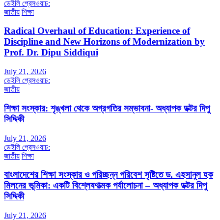
ডেইলি প্রেসওয়াচ:
জাতীয়
শিক্ষা
Radical Overhaul of Education: Experience of
Discipline and New Horizons of Modernization by
Prof. Dr. Dipu Siddiqui
July 21, 2026
ডেইলি প্রেসওয়াচ:
জাতীয়
শিক্ষা সংস্কার: শৃঙ্খলা থেকে অগ্রগতির সম্ভাবনা- অধ্যাপক ডক্টর দিপু
সিদ্দিকী
July 21, 2026
ডেইলি প্রেসওয়াচ:
জাতীয়
শিক্ষা
বাংলাদেশের শিক্ষা সংস্কার ও পরিচ্ছন্ন পরিবেশ সৃষ্টিতে ড. এহসানুল হক
মিলনের ভূমিকা: একটি বিশ্লেষণাত্মক পর্যালোচনা – অধ্যাপক ডক্টর দিপু
সিদ্দিকী
July 21, 2026