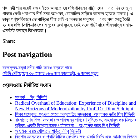
পদ্মা নদী পার হয়েই রাজধানীতে আসতে হয় দক্ষিণাঞ্চলের বাসিন্দাদের। এত দিন সেতু না
থাকায় ফেরি পারাপারে দীর্ঘ সময় অপেক্ষা, ভোগান্তি মাড়িয়ে আসতে হয়েছে ঢাকায়। এ
ছাড়া পণ্যপরিবহনে ভোগান্তির সীমা নেই এ অঞ্চলের মানুষের। এবার পদ্মা সেতু তৈরি
হওয়ায় দক্ষিণ-পশ্চিমাঞ্চলের মানুষের দুঃখ ঘুচবে, সেই সঙ্গে পাল্টে যাবে জীবনযাত্রার মান-
এমনটাই বলছেন বিশেষজ্ঞরা।
Share:
Post navigation
ব্রহ্মপুত্র-যমুনা নদীর পানি আরও বাড়তে পারে
সৌদি পৌঁছেছেন ৩৮ হাজার ৮৮৯ জন হজযাত্রী, ৬ জনের মৃত্যু
প্রেসওয়াচ নির্বাচিত সংবাদ
সম্পর্ক – দিপু সিদ্দিকী
Radical Overhaul of Education: Experience of Discipline and
New Horizons of Modernization by Prof. Dr. Dipu Siddiqui
শিক্ষা সংস্কার: শৃঙ্খলা থেকে অগ্রগতির সম্ভাবনা- অধ্যাপক ডক্টর দিপু সিদ্দিকী
বাংলাদেশের শিক্ষা সংস্কার ও পরিচ্ছন্ন পরিবেশ সৃষ্টিতে ড. এহসানুল হক মিলনের
ভূমিকা: একটি বিশ্লেষণাত্মক পর্যালোচনা – অধ্যাপক ডক্টর দিপু সিদ্দিকী
অহমিকা বনাম যৌথতার শক্তি -দিপু সিদ্দিকী
কিশোর মনস্তত্ত্ব ও প্রাতিষ্ঠানিক দেউলিয়াত্ব: একটি জিডি এবং আমাদের বিপন্ন