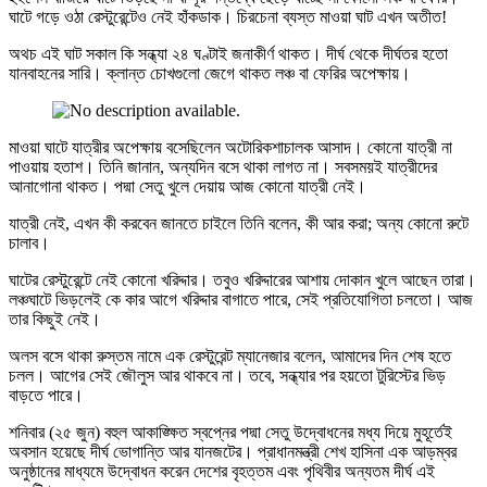
ঘাটে গড়ে ওঠা রেস্টুরেন্টেও নেই হাঁকডাক। চিরচেনা ব্যস্ত মাওয়া ঘাট এখন অতীত!
অথচ এই ঘাট সকাল কি সন্ধ্যা ২৪ ঘণ্টাই জনাকীর্ণ থাকত। দীর্ঘ থেকে দীর্ঘতর হতো
যানবাহনের সারি। ক্লান্ত চোখগুলো জেগে থাকত লঞ্চ বা ফেরির অপেক্ষায়।
মাওয়া ঘাটে যাত্রীর অপেক্ষায় বসেছিলেন অটোরিকশাচালক আসাদ। কোনো যাত্রী না
পাওয়ায় হতাশ। তিনি জানান, অন্যদিন বসে থাকা লাগত না। সবসময়ই যাত্রীদের
আনাগোনা থাকত। পদ্মা সেতু খুলে দেয়ায় আজ কোনো যাত্রী নেই।
যাত্রী নেই, এখন কী করবেন জানতে চাইলে তিনি বলেন, কী আর করা; অন্য কোনো রুটে
চালাব।
ঘাটের রেস্টুরেন্টে নেই কোনো খরিদ্দার। তবুও খরিদ্দারের আশায় দোকান খুলে আছেন তারা।
লঞ্চঘাটে ভিড়লেই কে কার আগে খরিদ্দার বাগাতে পারে, সেই প্রতিযোগিতা চলতো। আজ
তার কিছুই নেই।
অলস বসে থাকা রুস্তম নামে এক রেস্টুরেন্ট ম্যানেজার বলেন, আমাদের দিন শেষ হতে
চলল। আগের সেই জৌলুস আর থাকবে না। তবে, সন্ধ্যার পর হয়তো টুরিস্টের ভিড়
বাড়তে পারে।
শনিবার (২৫ জুন) বহুল আকাঙ্ক্ষিত স্বপ্নের পদ্মা সেতু উদ্বোধনের মধ্য দিয়ে মুহূর্তেই
অবসান হয়েছে দীর্ঘ ভোগান্তি আর যানজটের। প্রাধানমন্ত্রী শেখ হাসিনা এক আড়ম্বর
অনুষ্ঠানের মাধ্যমে উদ্বোধন করেন দেশের বৃহত্তম এবং পৃথিবীর অন্যতম দীর্ঘ এই