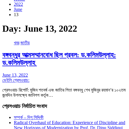
2022
June
13
Day:
June 13, 2022
খবর
জাতীয়
বঙ্গবন্ধুর আত্মসম্মানবোধ ছিল প্রবল: ড.কলিমউল্লাহ:
ড.কলিমউল্লাহ
June 13, 2022
ডেইলি প্রেসওয়াচ:
প্রেসওয়াচ রিপোর্ট: মুজিব শতবর্ষ এবং জাতির পিতা বঙ্গবন্ধু শেখ মুজিবুর রহমান’র ১০২তম
জন্মদিন উপলক্ষ্যে জানিপপ কর্তৃক…
প্রেসওয়াচ নির্বাচিত সংবাদ
সম্পর্ক – দিপু সিদ্দিকী
Radical Overhaul of Education: Experience of Discipline and
New Horizons of Modernization by Prof. Dr. Dipu Siddiqui