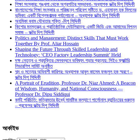
শিক্ষা সংস্কার: শৃঙ্খলা থেকে অগ্রগতির সম্ভাবনা- অধ্যাপক ডক্টর দিপু সিদ্দিকী
বাংলাদেশের শিক্ষা সংস্কার ও পরিচ্ছন্ন পরিবেশ সৃষ্টিতে ড. এহসানুল হক মিলনের
ভূমিকা: একটি বিশ্লেষণাত্মক পর্যালোচনা – অধ্যাপক ডক্টর দিপু সিদ্দিকী
অহমিকা বনাম যৌথতার শক্তি -দিপু সিদ্দিকী
কিশোর মনস্তত্ত্ব ও প্রাতিষ্ঠানিক দেউলিয়াত্ব: একটি জিডি এবং আমাদের বিপন্ন
সমাজ – ডক্টর দিপু সিদ্দিকী
Politics and Management: Distinct Skills That Must Work
Together By Prof. Aliar Hossain
Shaping the Future Through Skilled Leadership and
Technology: ‘CEO Factory Leadership Summit’ Held
দক্ষ নেতৃত্ব ও প্রযুক্তির মেলবন্ধনে ভবিষ্যৎ গড়ার প্রত্যয়: সিইও ফ্যাক্টরি
লিডারশিপ সামিট অনুষ্ঠিত
শব্দ ও সত্যের অবিনাশী কারিগর: অধ্যাপক আবুল কাসেম ফজলুল হক স্মরণে –
ডক্টর দিপু সিদ্দিকী
A Portrait of Erudition, Professor Dr. Niaz Ahmed: A Beacon
of Wisdom, Humanity, and National Consciousness —
Professor Dr. Dipu Siddiqui
কর্মই পরিচিতি: কৃত্রিমতার ঊর্ধ্বে সামষ্টিক কল্যাণে পার্সোনাল ব্র্যান্ডিংয়ের গুরুত্ব
– প্রফেসর ডক্টর দিপু সিদ্দিকী
আর্কাইভ