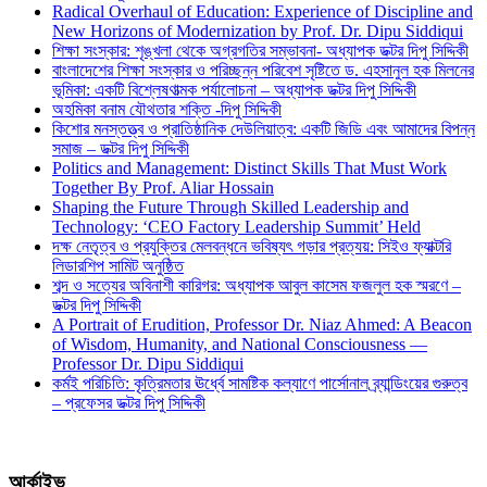
Radical Overhaul of Education: Experience of Discipline and
New Horizons of Modernization by Prof. Dr. Dipu Siddiqui
শিক্ষা সংস্কার: শৃঙ্খলা থেকে অগ্রগতির সম্ভাবনা- অধ্যাপক ডক্টর দিপু সিদ্দিকী
বাংলাদেশের শিক্ষা সংস্কার ও পরিচ্ছন্ন পরিবেশ সৃষ্টিতে ড. এহসানুল হক মিলনের
ভূমিকা: একটি বিশ্লেষণাত্মক পর্যালোচনা – অধ্যাপক ডক্টর দিপু সিদ্দিকী
অহমিকা বনাম যৌথতার শক্তি -দিপু সিদ্দিকী
কিশোর মনস্তত্ত্ব ও প্রাতিষ্ঠানিক দেউলিয়াত্ব: একটি জিডি এবং আমাদের বিপন্ন
সমাজ – ডক্টর দিপু সিদ্দিকী
Politics and Management: Distinct Skills That Must Work
Together By Prof. Aliar Hossain
Shaping the Future Through Skilled Leadership and
Technology: ‘CEO Factory Leadership Summit’ Held
দক্ষ নেতৃত্ব ও প্রযুক্তির মেলবন্ধনে ভবিষ্যৎ গড়ার প্রত্যয়: সিইও ফ্যাক্টরি
লিডারশিপ সামিট অনুষ্ঠিত
শব্দ ও সত্যের অবিনাশী কারিগর: অধ্যাপক আবুল কাসেম ফজলুল হক স্মরণে –
ডক্টর দিপু সিদ্দিকী
A Portrait of Erudition, Professor Dr. Niaz Ahmed: A Beacon
of Wisdom, Humanity, and National Consciousness —
Professor Dr. Dipu Siddiqui
কর্মই পরিচিতি: কৃত্রিমতার ঊর্ধ্বে সামষ্টিক কল্যাণে পার্সোনাল ব্র্যান্ডিংয়ের গুরুত্ব
– প্রফেসর ডক্টর দিপু সিদ্দিকী
আর্কাইভ