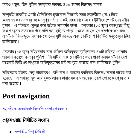
আরও পড়ুন: তিন পুলিশ সদস্যকে মারধর: ৪৫০ জনের বিরুদ্ধে মামলা
সম্প্রতি ভারতীয় একটি টেলিভিশন চ্যানেলে বিতর্কের সময় মহানবীকে (সা.) নিয়ে
অবমাননাকর মন্তব্য করেন নুপুর শর্মা। একই বিষয় নিয়ে আবার টুইটারে পোস্ট দেন নবীন
কুমার। এ ঘটনাকে কেন্দ্র করে ঘটেছে সংঘর্ষের ঘটনা। শুক্রবার (০৩ জুন) কানপুরের কিছু
অংশে জুমার নামাজের পরে সহিংসতা ছড়িয়ে পড়ে। এতে আহত হন কমপক্ষে ৪০ জন।
এ ঘটনায় বিশ্বজুড়ে ব্যাপক ক্ষোভের সৃষ্টি করেছে এবং ১৬টি দেশ বিতর্কিত মন্তব্যের নিন্দা
জানিয়েছে।
সোমবার (০৬ জুন) সহিংসতার সঙ্গে জড়িত অভিযুক্ত ব্যক্তিদের ৪০টি ছবিসহ পোস্টার
প্রকাশ করেছে কানপুর পুলিশ। সিসিটিভি এবং মোবাইল ফোনে ধারণ করসহ ঘটনার বেশ
কয়েকটি ভিডিওর মাধ্যমে অভিযুক্তদের ছবি সংগ্রহ করেছে বলে জানিয়েছে পুলিশ।
সহিংসতার ঘটনায় দেড় হাজারেরও বেশি নাম ও অজ্ঞাত ব্যক্তির বিরুদ্ধে মামলা দায়ের করা
হয়েছে। এ পর্যন্ত মূল অভিযুক্ত জাফর হায়াতসহ ৫০ জনেরও বেশি লোককে গ্রেফতার
করা হয়েছে।
Post navigation
মহানবীকে অবমাননা: বিজেপি নেতা গ্রেফতার
প্রেসওয়াচ নির্বাচিত সংবাদ
সম্পর্ক – দিপু সিদ্দিকী