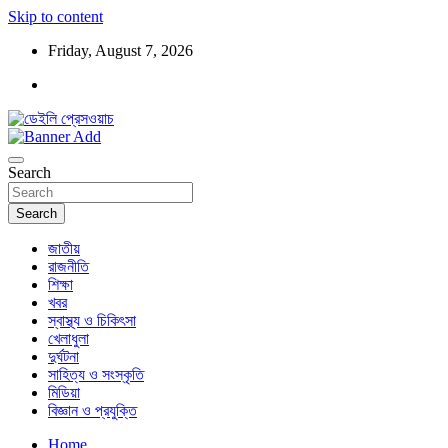
Skip to content
Friday, August 7, 2026
ডেইলি প্রেসওয়াচ মুক্তিযুদ্ধের চেতনায় উদ্বুদ্ধ মুখপত্র
ডেইলি প্রেসওয়াচ
Search
Search
জাতীয়
রাজনীতি
শিক্ষা
খবর
স্বাস্থ্য ও চিকিৎসা
খেলাধুলা
দুর্ঘটনা
সাহিত্য ও সংস্কৃতি
মিডিয়া
বিজ্ঞান ও প্রযুক্তি
Home