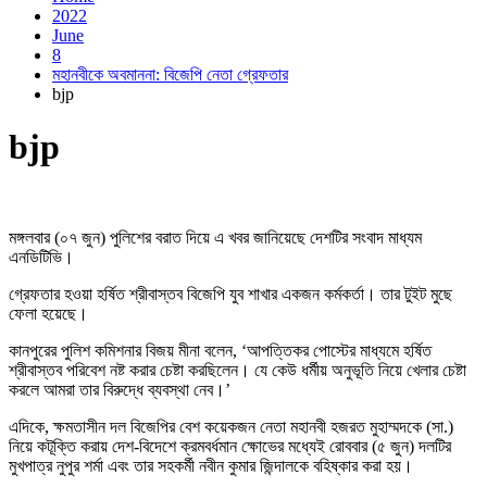
2022
June
8
মহানবীকে অবমাননা: বিজেপি নেতা গ্রেফতার
bjp
bjp
মঙ্গলবার (০৭ জুন) পুলিশের বরাত দিয়ে এ খবর জানিয়েছে দেশটির সংবাদ মাধ্যম
এনডিটিভি।
গ্রেফতার হওয়া হর্ষিত শ্রীবাস্তব বিজেপি যুব শাখার একজন কর্মকর্তা। তার টুইট মুছে
ফেলা হয়েছে।
কানপুরের পুলিশ কমিশনার বিজয় মীনা বলেন, ‘আপত্তিকর পোস্টের মাধ্যমে হর্ষিত
শ্রীবাস্তব পরিবেশ নষ্ট করার চেষ্টা করছিলেন। যে কেউ ধর্মীয় অনুভূতি নিয়ে খেলার চেষ্টা
করলে আমরা তার বিরুদ্ধে ব্যবস্থা নেব।’
এদিকে, ক্ষমতাসীন দল বিজেপির বেশ কয়েকজন নেতা মহানবী হজরত মুহাম্মদকে (সা.)
নিয়ে কটূক্তি করায় দেশ-বিদেশে ক্রমবর্ধমান ক্ষোভের মধ্যেই রোববার (৫ জুন) দলটির
মুখপাত্র নুপুর শর্মা এবং তার সহকর্মী নবীন কুমার জিন্দালকে বহিষ্কার করা হয়।