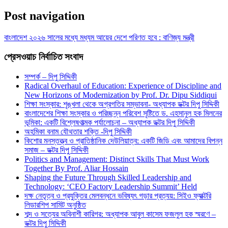
Post navigation
বাংলাদেশ ২০২৬ সালের মধ্যে মধ্যম আয়ের দেশে পরিণত হবে : বাণিজ্য মন্ত্রী
প্রেসওয়াচ নির্বাচিত সংবাদ
সম্পর্ক – দিপু সিদ্দিকী
Radical Overhaul of Education: Experience of Discipline and
New Horizons of Modernization by Prof. Dr. Dipu Siddiqui
শিক্ষা সংস্কার: শৃঙ্খলা থেকে অগ্রগতির সম্ভাবনা- অধ্যাপক ডক্টর দিপু সিদ্দিকী
বাংলাদেশের শিক্ষা সংস্কার ও পরিচ্ছন্ন পরিবেশ সৃষ্টিতে ড. এহসানুল হক মিলনের
ভূমিকা: একটি বিশ্লেষণাত্মক পর্যালোচনা – অধ্যাপক ডক্টর দিপু সিদ্দিকী
অহমিকা বনাম যৌথতার শক্তি -দিপু সিদ্দিকী
কিশোর মনস্তত্ত্ব ও প্রাতিষ্ঠানিক দেউলিয়াত্ব: একটি জিডি এবং আমাদের বিপন্ন
সমাজ – ডক্টর দিপু সিদ্দিকী
Politics and Management: Distinct Skills That Must Work
Together By Prof. Aliar Hossain
Shaping the Future Through Skilled Leadership and
Technology: ‘CEO Factory Leadership Summit’ Held
দক্ষ নেতৃত্ব ও প্রযুক্তির মেলবন্ধনে ভবিষ্যৎ গড়ার প্রত্যয়: সিইও ফ্যাক্টরি
লিডারশিপ সামিট অনুষ্ঠিত
শব্দ ও সত্যের অবিনাশী কারিগর: অধ্যাপক আবুল কাসেম ফজলুল হক স্মরণে –
ডক্টর দিপু সিদ্দিকী