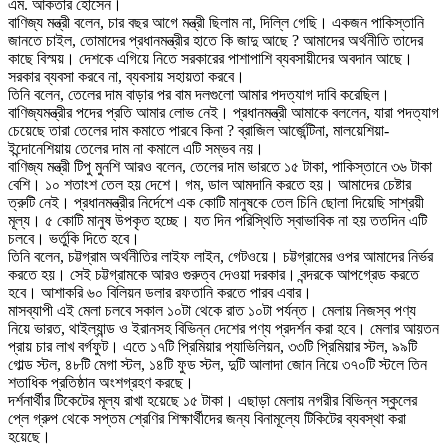
এম. আকতার হোসেন।
বাণিজ্য মন্ত্রী বলেন, চার বছর আগে মন্ত্রী ছিলাম না, দিল্লি গেছি। একজন পাকিস্তানি
জানতে চাইল, তোমাদের প্রধানমন্ত্রীর হাতে কি জাদু আছে ? আমাদের অর্থনীতি তাদের
কাছে বিস্ময়। দেশকে এগিয়ে নিতে সরকারের পাশাপাশি ব্যবসায়ীদের অবদান আছে।
সরকার ব্যবসা করবে না, ব্যবসায় সহায়তা করবে।
তিনি বলেন, তেলের দাম বাড়ার পর বাম দলগুলো আমার পদত্যাগ দাবি করেছিল।
বাণিজ্যমন্ত্রীর পদের প্রতি আমার লোভ নেই। প্রধানমন্ত্রী আমাকে বললেন, যারা পদত্যাগ
চেয়েছে তারা তেলের দাম কমাতে পারবে কিনা ? ব্রাজিল আর্জেন্টিনা, মালয়েশিয়া-
ইন্দোনেশিয়ায় তেলের দাম না কমালে এটি সম্ভব নয়।
বাণিজ্য মন্ত্রী টিপু মুনশি আরও বলেন, তেলের দাম ভারতে ১৫ টাকা, পাকিস্তানে ৩৬ টাকা
বেশি। ১০ শতাংশ তেল হয় দেশে। গম, ডাল আমদানি করতে হয়। আমাদের চেষ্টার
ত্রুটি নেই। প্রধানমন্ত্রীর নির্দেশে এক কোটি মানুষকে তেল চিনি ছোলা দিয়েছি সাশ্রয়ী
মূল্য। ৫ কোটি মানুষ উপকৃত হচ্ছে। যত দিন পরিস্থিতি স্বাভাবিক না হয় ততদিন এটি
চলবে। ভর্তুকি দিতে হবে।
তিনি বলেন, চট্টগ্রাম অর্থনীতির লাইফ লাইন, গেটওয়ে। চট্টগ্রামের ওপর আমাদের নির্ভর
করতে হয়। সেই চট্টগ্রামকে আরও গুরুত্ব দেওয়া দরকার। বন্দরকে আপগ্রেড করতে
হবে। আশাকরি ৬০ বিলিয়ন ডলার রফতানি করতে পারব এবার।
মাসব্যাপী এই মেলা চলবে সকাল ১০টা থেকে রাত ১০টা পর্যন্ত। মেলায় নিজস্ব পণ্য
নিয়ে ভারত, থাইল্যান্ড ও ইরানসহ বিভিন্ন দেশের পণ্য প্রদর্শন করা হবে। মেলার আয়তন
প্রায় চার লাখ বর্গফুট। এতে ১৭টি প্রিমিয়ার প্যাভিলিয়ন, ৩৩টি প্রিমিয়ার স্টল, ৯৯টি
গোল্ড স্টল, ৪৮টি মেগা স্টল, ১৪টি ফুড স্টল, দুটি আলাদা জোন নিয়ে ৩৭০টি স্টলে তিন
শতাধিক প্রতিষ্ঠান অংশগ্রহণ করছে।
দর্শনার্থীর টিকেটের মূল্য রাখা হয়েছে ১৫ টাকা। এছাড়া মেলায় নগরীর বিভিন্ন স্কুলের
প্লে গ্রুপ থেকে সপ্তম শ্রেণির শিক্ষার্থীদের জন্য বিনামূল্যে টিকিটের ব্যবস্থা করা
হয়েছে।