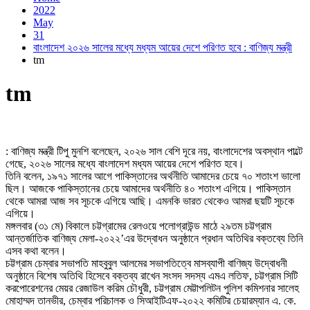
2022
May
31
বাংলাদেশ ২০২৬ সালের মধ্যে মধ্যম আয়ের দেশে পরিণত হবে : বাণিজ্য মন্ত্রী
tm
tm
: বাণিজ্য মন্ত্রী টিপু মুনশি বলেছেন, ২০২৬ সাল বেশি দূরে নয়, বাংলাদেশের অবস্থান পাল্টে
গেছে, ২০২৬ সালের মধ্যে বাংলাদেশ মধ্যম আয়ের দেশে পরিণত হবে।
তিনি বলেন, ১৯৭১ সালের আগে পাকিস্তানের অর্থনীতি আমাদের চেয়ে ৭০ শতাংশ ভালো
ছিল। আজকে পাকিস্তানের চেয়ে আমাদের অর্থনীতি ৪০ শতাংশ এগিয়ে। পাকিস্তান
থেকে আমরা আজ সব সূচকে এগিয়ে আছি। এমনকি ভারত থেকেও আমরা ছয়টি সূচকে
এগিয়ে।
মঙ্গলবার (৩১ মে) বিকালে চট্টগ্রামের রেলওয়ে পলোগ্রাউন্ড মাঠে ২৯তম চট্টগ্রাম
আন্তর্জাতিক বাণিজ্য মেলা-২০২২’এর উদ্বোধন অনুষ্ঠানে প্রধান অতিথির বক্তব্যে তিনি
এসব কথা বলেন।
চট্টগ্রাম চেম্বার সভাপতি মাহবুবুল আলমের সভাপতিত্বে মাসব্যাপী বাণিজ্য উদ্বোধনী
অনুষ্ঠানে বিশেষ অতিথি হিসেবে বক্তব্য রাখেন সংসদ সদস্য এমএ লতিফ, চট্টগ্রাম সিটি
করপোরেশনের মেয়র রেজাউল করিম চৌধুরী, চট্টগ্রাম মেট্টাপলিটন পুলিশ কমিশনার সালেহ
মোহাম্মদ তানভীর, চেম্বার পরিচালক ও সিআইটিএফ-২০২২ কমিটির চেয়ারম্যান এ. কে.