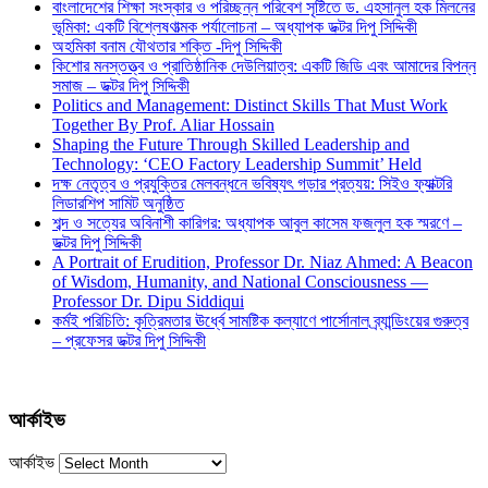
বাংলাদেশের শিক্ষা সংস্কার ও পরিচ্ছন্ন পরিবেশ সৃষ্টিতে ড. এহসানুল হক মিলনের
ভূমিকা: একটি বিশ্লেষণাত্মক পর্যালোচনা – অধ্যাপক ডক্টর দিপু সিদ্দিকী
অহমিকা বনাম যৌথতার শক্তি -দিপু সিদ্দিকী
কিশোর মনস্তত্ত্ব ও প্রাতিষ্ঠানিক দেউলিয়াত্ব: একটি জিডি এবং আমাদের বিপন্ন
সমাজ – ডক্টর দিপু সিদ্দিকী
Politics and Management: Distinct Skills That Must Work
Together By Prof. Aliar Hossain
Shaping the Future Through Skilled Leadership and
Technology: ‘CEO Factory Leadership Summit’ Held
দক্ষ নেতৃত্ব ও প্রযুক্তির মেলবন্ধনে ভবিষ্যৎ গড়ার প্রত্যয়: সিইও ফ্যাক্টরি
লিডারশিপ সামিট অনুষ্ঠিত
শব্দ ও সত্যের অবিনাশী কারিগর: অধ্যাপক আবুল কাসেম ফজলুল হক স্মরণে –
ডক্টর দিপু সিদ্দিকী
A Portrait of Erudition, Professor Dr. Niaz Ahmed: A Beacon
of Wisdom, Humanity, and National Consciousness —
Professor Dr. Dipu Siddiqui
কর্মই পরিচিতি: কৃত্রিমতার ঊর্ধ্বে সামষ্টিক কল্যাণে পার্সোনাল ব্র্যান্ডিংয়ের গুরুত্ব
– প্রফেসর ডক্টর দিপু সিদ্দিকী
আর্কাইভ
আর্কাইভ