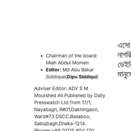
এসো 
নাগর
Chairman of the board:
ডেইল
Miah Abdul Momen
Editor:
Md Abu Bakar
মানু
Siddique(
Dipu Siddiqui
)
Adviser Editor: ADV S M
Mourshed Ali.Published by Daily
Presswatch Ltd from 17/1,
Nayabagh, R#01,Dakhingaon,
Ward#73 DSCC,Basaboo,
Sabujbagh,Dhaka-1214.
Phones:+88 01715 854 170