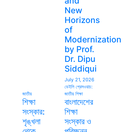
and
New
Horizons
of
Modernization
by Prof.
Dr. Dipu
Siddiqui
July 21, 2026
ডেইলি প্রেসওয়াচ:
জাতীয়
জাতীয়
শিক্ষা
শিক্ষা
বাংলাদেশের
সংস্কার:
শিক্ষা
শৃঙ্খলা
সংস্কার ও
থেকে
পরিচ্ছন্ন