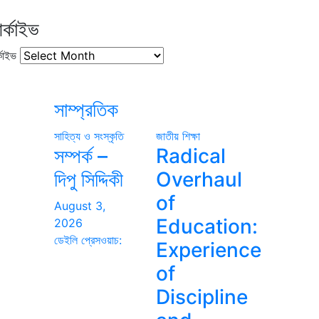
র্কাইভ
কাইভ
সাম্প্রতিক
সাহিত্য ও সংস্কৃতি
জাতীয়
শিক্ষা
সম্পর্ক –
Radical
দিপু সিদ্দিকী
Overhaul
of
August 3,
Education:
2026
ডেইলি প্রেসওয়াচ:
Experience
of
Discipline