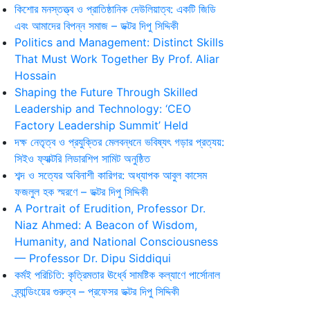
কিশোর মনস্তত্ত্ব ও প্রাতিষ্ঠানিক দেউলিয়াত্ব: একটি জিডি
এবং আমাদের বিপন্ন সমাজ – ডক্টর দিপু সিদ্দিকী
Politics and Management: Distinct Skills
That Must Work Together By Prof. Aliar
Hossain
Shaping the Future Through Skilled
Leadership and Technology: ‘CEO
Factory Leadership Summit’ Held
দক্ষ নেতৃত্ব ও প্রযুক্তির মেলবন্ধনে ভবিষ্যৎ গড়ার প্রত্যয়:
সিইও ফ্যাক্টরি লিডারশিপ সামিট অনুষ্ঠিত
শব্দ ও সত্যের অবিনাশী কারিগর: অধ্যাপক আবুল কাসেম
ফজলুল হক স্মরণে – ডক্টর দিপু সিদ্দিকী
A Portrait of Erudition, Professor Dr.
Niaz Ahmed: A Beacon of Wisdom,
Humanity, and National Consciousness
— Professor Dr. Dipu Siddiqui
কর্মই পরিচিতি: কৃত্রিমতার ঊর্ধ্বে সামষ্টিক কল্যাণে পার্সোনাল
ব্র্যান্ডিংয়ের গুরুত্ব – প্রফেসর ডক্টর দিপু সিদ্দিকী