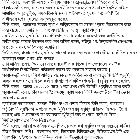
তিনি বলেন, ‘জনগণই আমাদের উন্নয়ন সাধনার কেন্দ্রবিন্দু,এসডিজিতেও তাই।’
প্রধানমন্ত্রী বলেন, আমাদের সরকার এসডিজিতে প্রদত্ত কাঠামোর পরিকল্পিত নথিতে
সামাজিক অন্তর্ভুক্তি, অর্থনৈতিক উন্নয়ন, পরিবেশগত সুরক্ষা এবং আইসিটির
একীভূূতকরণের চ্যালেঞ্জ অন্তর্ভুক্ত করেছে।
তিনি বলেন, ‘আমাদের সরকার ক্ষুধা ও দারিদ্র্যমুক্ত বাংলাদেশ গড়তে নিরলসভাবে কাজ
করে যাচ্ছে, যা এসডিজি-১ এবং এসডিজি-২ এর মূল প্রতিপাদ্য।’
কোভিড -১৯ মহামারি বিশ্বের বেশিরভাগ দেশের স্বাস্থ্য ব্যবস্থা এবং অর্থনীতিকে
ক্ষতিগ্রস্ত করেছে উল্লেখ করে শেখ হাসিনা বলেন, দরিদ্র এবং উন্নয়নশীল দেশগুলো
সবচেয়ে ভয়াবহ ক্ষতিগ্রস্ত হয়েছিল।
তিনি বলেন, বাংলাদেশে মহামারি মোকাবেলা করার সময় তাঁর সরকার জীবন ও জীবিকার মধ্যে
ভারসাম্য বজায় রাখার চেষ্টা করেছে।
শেখ হাসিনা বলেন, ‘আমাদের সময়োপযোগী এবং বিচক্ষণ পদক্ষেপগুলো সামষ্টিক
অর্থনৈতিক স্থিতিশীলতা পরিচালনা করতে ব্যাপকভাবে সাহায্য করেছে।’
প্রধানমন্ত্রী বলেন, দক্ষিণ এশিয়ার অনেক দেশ নেতিবাচক বা নামমাত্র জিডিপি প্রবৃদ্ধি
অর্জন করলেও মহামারি চলাকালীন বাংলাদেশ একটি প্রশংসনীয় প্রবৃদ্ধি বজায় রেখেছে।
তিনি বলেন, ‘আমরা ২০২১-২২ সালে ৭ শতাংশের বেশি জিডিপি প্রবৃদ্ধির আশা করছি।
প্রধানমন্ত্রী বলেন, তাঁর সরকার ইতোমধ্যে প্রায় সকল নির্দিষ্ট জনগোষ্ঠীকে টিকা দেয়ার
আওতায় এনেছে।
ক্লাইমেট ভালনারেবল ফোরাম-সিভিএফ-এর চেয়ার হিসেবে তিনি বলেন, বাংলাদেশ
জ¦ালানি স্বাধীনতা অর্জনের লক্ষে ‘মুজিব জলবায়ু সমৃদ্ধি পরিকল্পনা’র খসড়া তৈরি
করেছে এবং বাংলাদেশের অগ্রযাত্রাকে ঝুঁকিপূর্ণ জায়গা থেকে সমৃদ্ধির দিকে,
স্থিতিস্থাপকতার দিকে নিয়ে গেছে।
তিনি বলেন, ‘আমরা আঞ্চলিক সহযোগিতাকে ভাগ করা সমৃদ্ধির জন্য সবচেয়ে কার্যকর
বিকল্প হিসেবে দেখি।’ বাংলাদেশ সার্ক, বিমসটেক, বিবিআইএন, বিসিআইএম-ইসি এবং
ত্রিপক্ষীয় হাইওয়ের মতো বিভিন্ন আঞ্চলিক উদ্যোগে যুক্ত রয়েছে।