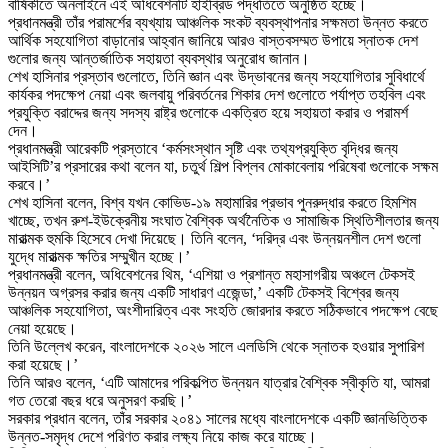
বার্ষিকীতে অনলাইনে এই অধিবেশনটি হাইব্রিড পদ্ধতিতে অনুষ্ঠিত হচ্ছে।
প্রধানমন্ত্রী তাঁর পরামর্শের ব্যখ্যায় আঞ্চলিক সংকট ব্যবস্থাপনার সক্ষমতা উন্নত করতে
আর্থিক সহযোগিতা বাড়ানোর আহ্বান জানিয়ে আরও বাস্তবসম্মত উপায়ে স্নাতক দেশ
গুলোর জন্য আন্তর্জাতিক সহায়তা ব্যবস্থার অনুরোধ জানান।
শেখ হাসিনার প্রস্তাব গুলোতে, তিনি জ্ঞান এবং উদ্ভাবনের জন্য সহযোগিতার সুবিধার্থে
কার্যকর পদক্ষেপ নেয়া এবং জলবায়ু পরিবর্তনের শিকার দেশ গুলোতে পর্যাপ্ত তহবিল এবং
প্রযুক্তি বরাদ্দের জন্য সদস্য রাষ্ট্র গুলোকে একত্রিত হয়ে সহায়তা করার ও পরামর্শ
দেন।
প্রধানমন্ত্রী আরেকটি প্রস্তাবে ‘কর্মসংস্থান সৃষ্টি এবং তথ্যপ্রযুক্তি বৃদ্ধির জন্য
আইসিটি’র প্রসারের কথা বলেন যা, চতুর্থ শিল্প বিপ্লব মোকাবেলায় পরিষেবা গুলোকে সক্ষম
করবে।’
শেখ হাসিনা বলেন, বিশ্ব যখন কোভিড-১৯ মহামারির প্রভাব পুনরুদ্ধার করতে হিমশিম
খাচ্ছে, তখন রুশ-ইউক্রেনীয় সংঘাত বৈশ্বিক অর্থনৈতিক ও সামাজিক স্থিতিশীলতার জন্য
মারাত্মক হুমকি হিসেবে দেখা দিয়েছে। তিনি বলেন, ‘দরিদ্র এবং উন্নয়নশীল দেশ গুলো
যুদ্ধে মারাত্মক ক্ষতির সম্মুখীন হচ্ছে।’
প্রধানমন্ত্রী বলেন, অধিবেশনের থিম, ‘এশিয়া ও প্রশান্ত মহাসাগরীয় অঞ্চলে টেকসই
উন্নয়ন অগ্রসর করার জন্য একটি সাধারণ এজেন্ডা,’ একটি টেকসই বিশ্বের জন্য
আঞ্চলিক সহযোগিতা, অংশীদারিত্ব এবং সংহতি জোরদার করতে সঠিকভাবে পদক্ষেপ বেছে
নেয়া হয়েছে।
তিনি উল্লেখ করেন, বাংলাদেশকে ২০২৬ সালে এলডিসি থেকে স্নাতক হওয়ার সুপারিশ
করা হয়েছে।’
তিনি আরও বলেন, ‘এটি আমাদের পরিকল্পিত উন্নয়ন যাত্রার বৈশ্বিক স্বীকৃতি যা, আমরা
গত তেরো বছর ধরে অনুসরণ করছি।’
সরকার প্রধান বলেন, তাঁর সরকার ২০৪১ সালের মধ্যে বাংলাদেশকে একটি জ্ঞানভিত্তিক
উন্নত-সমৃদ্ধ দেশে পরিণত করার লক্ষ্য নিয়ে কাজ করে যাচ্ছে।