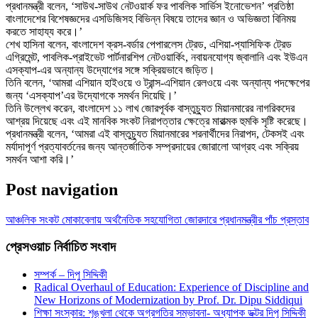
প্রধানমন্ত্রী বলেন, ‘সাউথ-সাউথ নেটওয়ার্ক ফর পাবলিক সার্ভিস ইনোভেশন’ প্রতিষ্ঠা
বাংলাদেশের বিশেষজ্ঞদের এসডিজিসহ বিভিন্ন বিষয়ে তাদের জ্ঞান ও অভিজ্ঞতা বিনিময়
করতে সাহায্য করে।’
শেখ হাসিনা বলেন, বাংলাদেশ ক্রস-বর্ডার পেপারলেস ট্রেড, এশিয়া-প্যাসিফিক ট্রেড
এগ্রিমেন্ট, পাবলিক-প্রাইভেট পার্টনারশিপ নেটওয়ার্কিং, নবায়নযোগ্য জ্বালানি এবং ইউএন
এসক্যাপ-এর অন্যান্য উদ্যোগের সঙ্গে সক্রিয়ভাবে জড়িত।
তিনি বলেন, ‘আমরা এশিয়ান হাইওয়ে ও ট্রান্স-এশিয়ান রেলওয়ে এবং অন্যান্য পদক্ষেপের
জন্য ‘এসক্যাপ’এর উদ্যোগকে সমর্থন দিয়েছি।’
তিনি উল্লেখ করেন, বাংলাদেশ ১১ লাখ জোরপূর্বক বাস্তুচ্যুত মিয়ানমারের নাগরিকদের
আশ্রয় দিয়েছে এবং এই মানবিক সংকট নিরাপত্তার ক্ষেত্রে মারাত্মক হুমকি সৃষ্টি করেছে।
প্রধানমন্ত্রী বলেন, ‘আমরা এই বাস্তুচ্যুত মিয়ানমারের শরনার্থীদের নিরাপদ, টেকসই এবং
মর্যাদাপূর্ণ প্রত্যাবর্তনের জন্য আন্তর্জাতিক সম্প্রদায়ের জোরালো আগ্রহ এবং সক্রিয়
সমর্থন আশা করি।’
Post navigation
আঞ্চলিক সংকট মোকাবেলায় অর্থনৈতিক সহযোগিতা জোরদারে প্রধানমন্ত্রীর পাঁচ প্রস্তাব
প্রেসওয়াচ নির্বাচিত সংবাদ
সম্পর্ক – দিপু সিদ্দিকী
Radical Overhaul of Education: Experience of Discipline and
New Horizons of Modernization by Prof. Dr. Dipu Siddiqui
শিক্ষা সংস্কার: শৃঙ্খলা থেকে অগ্রগতির সম্ভাবনা- অধ্যাপক ডক্টর দিপু সিদ্দিকী