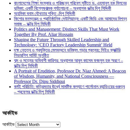
বাংলাদেশের শিক্ষা সংস্কার ও পরিচ্ছন্ন পরিবেশ সৃষ্টিতে ড. এহসানুল হক মিলনের
ভূমিকা: একটি বিশ্লেষণাত্মক পর্যালোচনা – অধ্যাপক ডক্টর দিপু সিদ্দিকী
অহমিকা বনাম যৌথতার শক্তি -দিপু সিদ্দিকী
কিশোর মনস্তত্ত্ব ও প্রাতিষ্ঠানিক দেউলিয়াত্ব: একটি জিডি এবং আমাদের বিপন্ন
সমাজ – ডক্টর দিপু সিদ্দিকী
Politics and Management: Distinct Skills That Must Work
Together By Prof. Aliar Hossain
Shaping the Future Through Skilled Leadership and
Technology: ‘CEO Factory Leadership Summit’ Held
দক্ষ নেতৃত্ব ও প্রযুক্তির মেলবন্ধনে ভবিষ্যৎ গড়ার প্রত্যয়: সিইও ফ্যাক্টরি
লিডারশিপ সামিট অনুষ্ঠিত
শব্দ ও সত্যের অবিনাশী কারিগর: অধ্যাপক আবুল কাসেম ফজলুল হক স্মরণে –
ডক্টর দিপু সিদ্দিকী
A Portrait of Erudition, Professor Dr. Niaz Ahmed: A Beacon
of Wisdom, Humanity, and National Consciousness —
Professor Dr. Dipu Siddiqui
কর্মই পরিচিতি: কৃত্রিমতার ঊর্ধ্বে সামষ্টিক কল্যাণে পার্সোনাল ব্র্যান্ডিংয়ের গুরুত্ব
– প্রফেসর ডক্টর দিপু সিদ্দিকী
আর্কাইভ
আর্কাইভ