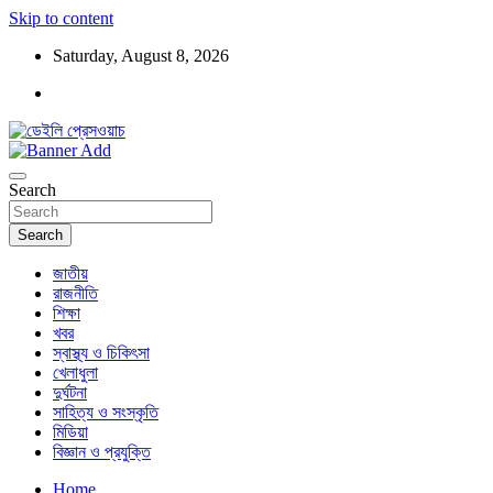
Skip to content
Saturday, August 8, 2026
ডেইলি প্রেসওয়াচ মুক্তিযুদ্ধের চেতনায় উদ্বুদ্ধ মুখপত্র
ডেইলি প্রেসওয়াচ
Search
Search
জাতীয়
রাজনীতি
শিক্ষা
খবর
স্বাস্থ্য ও চিকিৎসা
খেলাধুলা
দুর্ঘটনা
সাহিত্য ও সংস্কৃতি
মিডিয়া
বিজ্ঞান ও প্রযুক্তি
Home