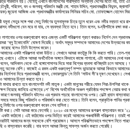
 চরিত্র পরিবর্তন হয়। যেহেতু এখানে বাংলাদেশের পরিস্থিতি অন্যান্য দেশের মতো নয়, তাই এই
ুজ্জামান চৌধুরী, পরিবেশ, বন ও জলবায়ু পরিবর্তন মন্ত্রী মো. শাহাব উদ্দিন, প্রধানমন্ত্রীর বিদ্যু
বিষয়ক) জুয়েনা আজিজ এবং প্রধানমন্ত্রীর কার্যালয়ের সিনিয়র সচিব মো. তোফাজ্জেল হোসেন ম
ী যমুনা সেতুর সঙ্গে পদ্মা সেতু নির্মাণের তুলনামূলক চিত্র তুলে ধরেন এবং নদীর নব্যতা ধরে 
 করাসহ নদীগুলো যেন মরে না যায়, সে ব্যবস্থা নিতে হবে। তিান বলেন, ব-দ্বীপটাকে রক্ষা ক
 লাগানোর ওপর গুরুত্বারোপ করে এজন্য একটি পরিকল্পনা গ্রহণ করারও নির্দেশ দেন প্রধানমন
 আমরা ‘ব্লু ইকোনোমি’ ঘোষণা দিয়েছি। অর্থাৎ সমুদ্র সম্পদকে আমাদের দেশের উন্নয়নের ক
থাপন করেছে বলেও তিনি উল্লেখ করেন।
নিয়ে আমাদের একটা পরিকল্পনা থাকা উচিত। সেখানে আমরা কতটুকু কি কি করতে পারি। তেল-গ্
 রয়েছে এখানে। এটাকে আমরা অর্থনৈতিক অঙ্গনে কিভাবে কাজে লাগাবো, এটা আমাদের দেখা দ
িনা বলেন, আদিকাল থেকে এই বঙ্গোপোসাগর দিয়ে সারা বিশ্বের ব্যবসা বাণিজ্যটা চলে আস
ন্তু অনেক বেশি। কাজেই এ রকম একটা গুরুত্বপূর্ণ সম্পদ ভান্ডারকে আমরা কিভাবে আমাদে
নির্দেশনা দিয়ে প্রধানমন্ত্রী বলেন, নেদারল্যান্ড’সে তিনি ‘সাউথ সী’র দূষণ দেখেছেন। 
টাও আমাদের চিন্তা করতে হবে।
এটা মাথায় রাখতে হবে বাংলাদেশটা নদী মাতৃক। একটা মানুষের শরীরে যেমন শিরা-উপশিরা থ
্ষেপ নিয়েছে জানিয়ে এক্ষেত্রে ১শ’ বিশেষ অর্থনৈতিক অঞ্চল প্রতিষ্ঠার পদক্ষেপ নেয়ার কথা
রণে জলবায়ু পরিবর্তন ঘটলেও এর প্রভাব পড়ছে বাংলাদেশের ওপর। ডেল্টা প্ল্যান বাস্তবায়নের
 সময়ে সময়ে কিছু পরিবর্তন ও পরিমার্জন করা যেতে পারে। তিনি বলেন, প্রাকৃতিক পানির প্রবা
তু নির্মাণের ওপর গুরুত্বারোপ করেন শেখ হাসিনা।
 সুনির্দিষ্ট করা। সেটা আমরা করে ফেলেছি। ২০২০ এর মধ্যে আমাদের রূপকল্প বাস্তবায়ন করে 
চ্ছে একটা কাঠামো। এই কাঠামোর ওপর ভিত্তি করেই আমাদের পঞ্চবার্ষিকী পরিকল্পনা। তারই প
ীবন দেয়াটাই আমাদের জন্য সবথেকে বেশি প্রয়োজন। আসলে পরিকল্পিতভাবে পদক্ষেপ নিতে প
ি ও বাস্তবায়ন করেছি। যার ফলে আমরা কিন্তু সাফল্য অর্জন করতে পেরেছি।