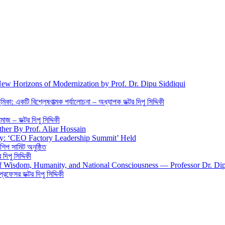
New Horizons of Modernization by Prof. Dr. Dipu Siddiqui
িকা: একটি বিশ্লেষণাত্মক পর্যালোচনা – অধ্যাপক ডক্টর দিপু সিদ্দিকী
জ – ডক্টর দিপু সিদ্দিকী
ther By Prof. Aliar Hossain
gy: ‘CEO Factory Leadership Summit’ Held
শিপ সামিট অনুষ্ঠিত
িপু সিদ্দিকী
 of Wisdom, Humanity, and National Consciousness — Professor Dr. Di
 প্রফেসর ডক্টর দিপু সিদ্দিকী