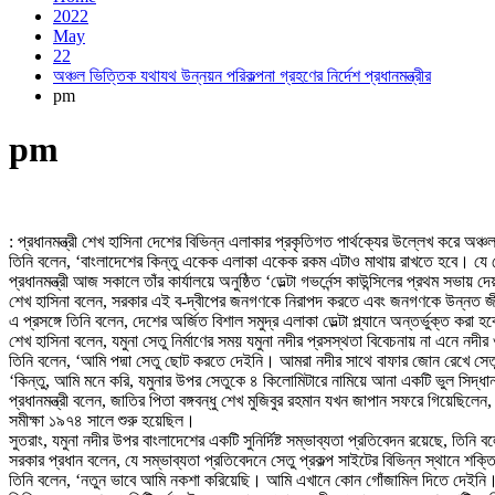
2022
May
22
অঞ্চল ভিত্তিক যথাযথ উন্নয়ন পরিকল্পনা গ্রহণের নির্দেশ প্রধানমন্ত্রীর
pm
pm
: প্রধানমন্ত্রী শেখ হাসিনা দেশের বিভিন্ন এলাকার প্রকৃতিগত পার্থক্যের উল্লেখ করে অঞ্
তিনি বলেন, ‘বাংলাদেশের কিন্তু একেক এলাকা একেক রকম এটাও মাথায় রাখতে হবে। যে
প্রধানমন্ত্রী আজ সকালে তাঁর কার্যালয়ে অনুষ্ঠিত ‘ডেল্টা গভর্নেন্স কাউন্সিলের প্রথম সভা
শেখ হাসিনা বলেন, সরকার এই ব-দ্বীপের জনগণকে নিরাপদ করতে এবং জনগণকে উন্নত জীবন
এ প্রসঙ্গে তিনি বলেন, দেশের অর্জিত বিশাল সমুদ্র এলাকা ডেল্টা প্ল্যানে অন্তর্ভুক্ত করা হ
শেখ হাসিনা বলেন, যমুনা সেতু নির্মাণের সময় যমুনা নদীর প্রসস্থতা বিবেচনায় না এনে নদীর 
তিনি বলেন, ‘আমি পদ্মা সেতু ছোট করতে দেইনি। আমরা নদীর সাথে বাফার জোন রেখে সেতু ন
‘কিন্তু, আমি মনে করি, যমুনার উপর সেতুকে ৪ কিলোমিটারে নামিয়ে আনা একটি ভুল সিদ
প্রধানমন্ত্রী বলেন, জাতির পিতা বঙ্গবন্ধু শেখ মুজিবুর রহমান যখন জাপান সফরে গিয়েছি
সমীক্ষা ১৯৭৪ সালে শুরু হয়েছিল।
সুতরাং, যমুনা নদীর উপর বাংলাদেশের একটি সুনির্দিষ্ট সম্ভাব্যতা প্রতিবেদন রয়েছে, তিনি ব
সরকার প্রধান বলেন, যে সম্ভাব্যতা প্রতিবেদনে সেতু প্রকল্প সাইটের বিভিন্ন স্থানে শক্
তিনি বলেন, ‘নতুন ভাবে আমি নকশা করিয়েছি। আমি এখানে কোন গোঁজামিল দিতে দেইনি।