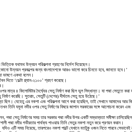
চল ভিত্তিক যথাযথ উন্নয়ন পরিকল্পনা গ্রহণের নির্দেশ দিয়েছেন।
 কোনো উন্নয়ন প্রকল্পের জন্য বাংলাদেশকে আরও ভালো করে চিনতে হবে, জানতে হবে।’
য় দেয়া ভাষণে একথা বলেন।
 দিতে ‘ডেল্টা প্ল্যান-২১০০’ গ্রহণ করেছে।
বে।
ওপর মাত্র ৪ কিলোমিটার দৈর্ঘ্যের সেতু নির্মাণ করা ছিল ভুল সিদ্ধান্ত। যা পদ্মা সেতুতে কর
ির্মাণ করেছি। সুতরাং, সেতুটি (দেশের) দীর্ঘতম সেতু হয়ে উঠেছে।’
্ধান্ত ছিল। যেহেতু এর নকশা এবং পরিকল্পনা আগে করা হয়েছিল, তাই সেখানে আমাদের আর ক
লেন, তখন তিনি যমুনা নদীর ওপর সেতু নির্মাণের বিষয়ে জাপান সরকারের সঙ্গে আলোচনা করেন এ
লেন, পদ্মা সেতু নির্মাণের সময় তার সরকার পদ্মা নদীর উপর একটি সম্ভাব্যতা সমীক্ষা চালিয়েছ
তিশালী পদ্মা নদীর গভীরতার পার্থক্য পাওয়ায় তিনি সেতুর নকশা নতুন করে প্রণয়ন করান।
 যদিও এটি সময় নিয়েছে, তারপরেও নকশা পাল্টে যেখানে যতটুকু ওজন নিতে পারবে সেভাবে