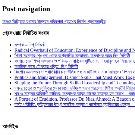
Post navigation
অঞ্চল ভিত্তিক যথাযথ উন্নয়ন পরিকল্পনা গ্রহণের নির্দেশ প্রধানমন্ত্রীর
প্রেসওয়াচ নির্বাচিত সংবাদ
সম্পর্ক – দিপু সিদ্দিকী
Radical Overhaul of Education: Experience of Discipline and 
শিক্ষা সংস্কার: শৃঙ্খলা থেকে অগ্রগতির সম্ভাবনা- অধ্যাপক ডক্টর দিপু সিদ্দিকী
বাংলাদেশের শিক্ষা সংস্কার ও পরিচ্ছন্ন পরিবেশ সৃষ্টিতে ড. এহসানুল হক মিলনের ভূম
অহমিকা বনাম যৌথতার শক্তি -দিপু সিদ্দিকী
কিশোর মনস্তত্ত্ব ও প্রাতিষ্ঠানিক দেউলিয়াত্ব: একটি জিডি এবং আমাদের বিপন্ন সমা
Politics and Management: Distinct Skills That Must Work Toge
Shaping the Future Through Skilled Leadership and Technolo
দক্ষ নেতৃত্ব ও প্রযুক্তির মেলবন্ধনে ভবিষ্যৎ গড়ার প্রত্যয়: সিইও ফ্যাক্টরি লিডার
শব্দ ও সত্যের অবিনাশী কারিগর: অধ্যাপক আবুল কাসেম ফজলুল হক স্মরণে – ডক্টর দ
A Portrait of Erudition, Professor Dr. Niaz Ahmed: A Beacon
কর্মই পরিচিতি: কৃত্রিমতার ঊর্ধ্বে সামষ্টিক কল্যাণে পার্সোনাল ব্র্যান্ডিংয়ের গুরুত্ব –
আর্কাইভ