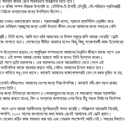
 পার্থক্য মাথায় রেখে সঠিকভাবে পরিকল্পনা নিতে হবে।
ৎ, জ্বালানি ও খনিজ সম্পদ বিষয়ক উপদেষ্টা ড. তৌফিক-ই-ইলাহী চৌধুরী, নৌ-পরিবহন প্রতিমন্ত্রী
িয়া বৈঠকে অন্যান্যের মধ্যে উপস্থিত ছিলেন।
রাখার ওপরও গুরুত্বারোপ করেন। প্রধানমন্ত্রী বলেন, প্রথমে ক্যাপিটাল ড্রেজিং করে
রা এবং ভবিষ্যৎ প্রজন্মের জন্য একটা উন্নত জীবন দেওয়া আমাদের জন্য সবচেয়ে বেশি
্ত্রী। তিনি বলেন, আমি মনে করি আজকের যে বিশাল সমুদ্র রাশি আমরা পেয়েছি ‘ডেল্টা
াজে লাগাতে হবে। সেক্ষেত্রে সীমিত আকারে হলেও কিছু কিছু গবেষণাধর্মী কাজ ইতোমধ্যে
যাস উত্তোলন ছাড়াও যে সামুদ্রিক সম্পদগুলো আমাদের দৈনন্দিন জীবনে কাজে লাগে এবং
রকার। এই সম্পদ আমরা হেলায় হারাতে পারি না বলেও তিনি উল্লেখ করেন।
ছে। দুই পাশে দুটো মহাসাগর। এক মহাসাগর থেকে আরেকটাতে যেতে গেলে এই
র অর্থনৈতিক কাজে ব্যবহার করতে পারি, সেটাও আমাদের চিন্তা করতে হবে।
সেখানে পানিতে শুধু তেল ভাসে। কাজেই আমাদের বঙ্গোপোসাগরটা যেন সে রকম দূষিত না হয়,
াকে তেমনি নদীগুলোও আমাদের দেশের জন্য শিরা-উপশিরা। কাজেই নদী-খাল সচল রাখার
 বলেন তিনি।
 জন্য ইতিমধ্যে বাংলাদেশ ও নেদারল্যান্ডসের মধ্যে যে সমঝোতা স্মারক স্বাক্ষরিত
হ বজায় রাখতে হাওর, বিল ও অন্যান্য জলাশয়ের ওপর দিয়ে উঁচু সড়ক নির্মাণের নির্দেশনা
’২১ সালে এসে আমরা স্বাধীনতার সুবর্ণজয়ন্তী পালন করেছি। পরিকল্পনা আরেকটা নিয়েছি,
াশাপাশি, ২১০০ সালের বাংলাদেশের কথা মাথায় রেখেই আমাদের এই ডেল্টা প্ল্যান।
ারলে যেকোন কঠিন কাজ সমাধান করা যায় এবং সেরকম পদক্ষেপই আমি নেই। সময়ের বিবর্তনে