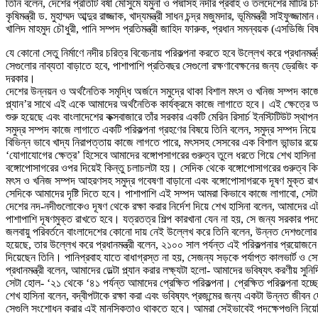
তিনি বলেন, দেশের প্রতিটি বর্ষা মৌসুমে যমুনা ও পদ্মাসহ নদীর প্রবাহ ও তলদেশের মাটির
কৃষিমন্ত্রী ড. মুহাম্মদ আব্দুর রাজ্জাক, খাদ্যমন্ত্রী সাধন চন্দ্র মজুমদার, ভূমিমন্ত্রী সাইফ
খালিদ মাহমুদ চৌধুরী, পানি সম্পদ প্রতিমন্ত্রী জাহিদ ফারুক, প্রধান সমন্বয়ক (এসডিজি 
যে কোনো সেতু নির্মাণে নদীর চরিত্র বিবেচনায় পরিকল্পনা করতে হবে উল্লেখ করে প্রধানমন্ত্র
সেগুলোর নাব্যতা বাড়াতে হবে, পাশাপাশি প্রতিবছর সেগুলো রক্ষণাবেক্ষনের জন্য ড্রেজিং
দরকার।
দেশের উন্নয়ন ও অর্থনৈতিক সমৃদ্ধি অর্জনে সমুদ্রে থাকা বিশাল মৎস ও খনিজ সম্পদ কাজে
প্ল্যান’র সাথে এই একে আমাদের অর্থনৈতিক কার্যক্রমে কাজে লাগাতে হবে। এই ক্ষেত্রে
শুরু হয়েছে এবং বাংলাদেশের কক্সবাজারে তাঁর সরকার একটি মেরিন রিসার্চ ইনস্টিটিউট স্
সমুদ্র সম্পদ কাজে লাগাতে একটি পরিকল্পনা গ্রহণের বিষয়ে তিনি বলেন, সমুদ্র সম্পদ 
বিভিন্ন ভাবে খাদ্য নিরাপত্তায় কাজে লাগতে পারে, মৎসসহ সেসবের এক বিশাল ভান্ডার
‘যোগাযোগের ক্ষেত্র’ হিসেবে আমাদের বঙ্গোপসাগরের গুরুত্ব তুলে ধরতে গিয়ে শেখ হাস
বঙ্গোপোসাগরের ওপর দিয়েই কিন্তু চলাচলটা হয়। সেদিক থেকে বঙ্গোপোসাগরের গুরুত্ব কি
মৎস ও খনিজ সম্পদ আহরণসহ সমুদ্র গবেষণা বাড়ানো এবং বঙ্গোপোসাগরকে দূষণ মুক্ত রাখার 
সেদিকে আমাদের দৃষ্টি দিতে হবে। পাশাপাশি এই সম্পদ আমরা কিভাবে কাজে লাগাবো, সে
দেশের নদ-নদীগুলোকেও দূষণ থেকে রক্ষা করার নির্দেশ দিয়ে শেখ হাসিনা বলেন, আমাদের 
পাশাপাশি দূষণমুক্ত রাখতে হবে। যত্রতত্র শিল্প কারখানা যেন না হয়, সে জন্য সরকার পদক
জলবায়ু পরিবর্তনে বাংলাদেশের কোনো দায় নেই উল্লেখ করে তিনি বলেন, উন্নত দেশগুলোর কা
হয়েছে, তার উল্লেখ করে প্রধানমন্ত্রী বলেন, ২১০০ সাল পর্যন্ত এই পরিকল্পনার প্রয়োজনে
দিয়েছেন তিনি। পানিপ্রবাহ যাতে বাধাগ্রস্ত না হয়, সেজন্য সড়কে পর্যাপ্ত কালভার্ট ও সে
প্রধানমন্ত্রী বলেন, আমাদের ডেল্টা প্ল্যান করার লক্ষ্যটা হলো- আমাদের ভবিষ্যৎ করণীয়
সেটা হোল- ‘২১ থেকে ‘৪১ পর্যন্ত আমাদের প্রেক্ষিত পরিকল্পনা। প্রেক্ষিত পরিকল্পনা হ
শেখ হাসিনা বলেন, বদ্বীপটাকে রক্ষা করা এবং ভবিষ্যৎ প্রজন্মের জন্য একটা উন্নত জ
সেগুলি সংশোধন করার এই মানসিকতাও থাকতে হবে। আমরা সেইভাবেই পদক্ষেপগুলি নিয়েছ