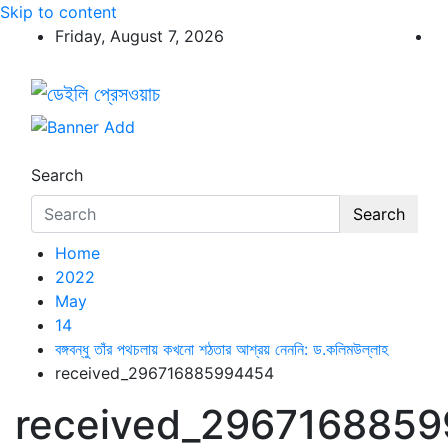
Skip to content
Friday, August 7, 2026
ডেইলি প্রেসওয়াচ
ডেইলি প্রেসওয়াচ মুক্তিযুদ্ধের চেতনায় উদ্বুদ্ধ মুখপত্র
Search
Search
Home
2022
May
14
বঙ্গবন্ধু তাঁর পথচলায় কখনো শঠতার আশ্রয় নেননি: ড.কলিমউল্লাহ
received_296716885994454
received_296716885