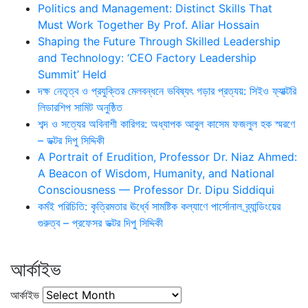
Politics and Management: Distinct Skills That
Must Work Together By Prof. Aliar Hossain
Shaping the Future Through Skilled Leadership
and Technology: ‘CEO Factory Leadership
Summit’ Held
দক্ষ নেতৃত্ব ও প্রযুক্তির মেলবন্ধনে ভবিষ্যৎ গড়ার প্রত্যয়: সিইও ফ্যাক্টরি
লিডারশিপ সামিট অনুষ্ঠিত
শব্দ ও সত্যের অবিনাশী কারিগর: অধ্যাপক আবুল কাসেম ফজলুল হক স্মরণে
– ডক্টর দিপু সিদ্দিকী
A Portrait of Erudition, Professor Dr. Niaz Ahmed:
A Beacon of Wisdom, Humanity, and National
Consciousness — Professor Dr. Dipu Siddiqui
কর্মই পরিচিতি: কৃত্রিমতার ঊর্ধ্বে সামষ্টিক কল্যাণে পার্সোনাল ব্র্যান্ডিংয়ের
গুরুত্ব – প্রফেসর ডক্টর দিপু সিদ্দিকী
আর্কাইভ
আর্কাইভ