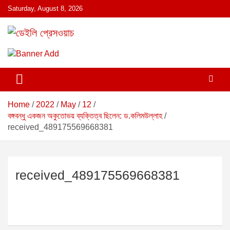
S
Saturday, August 8, 2026
k
i
p
ডেইলি প্রেসওয়াচ মুক্তিযুদ্ধের চেতনায় উদ্বুদ্ধ মুখপত্র
ডেইলি প্রেসওয়াচ
t
o
c
o
n
Home
2022
May
12
t
বঙ্গবন্ধু একজন অকুতোভয় ব্যক্তিত্ব ছিলেন: ড.কলিমউল্লাহ
e
received_489175569668381
n
t
received_489175569668381