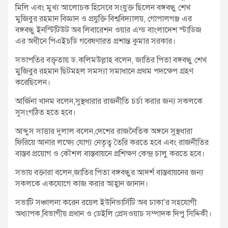
মিলি এবং মুখ্য আলোচক হিসেবে সংযুক্ত ছিলেন বঙ্গবন্ধু শেখ
মুজিবুর রহমান বিজ্ঞান ও প্রযুক্তি বিশ্ববিদ্যালয়, গোপালগঞ্জ এর
বঙ্গবন্ধু ইনস্টিটিউট অব লিবারেশন ওয়ার এন্ড বাংলাদেশ স্টাডিজ
এর অধীনে পিএইচডি গবেষণারত প্রশান্ত কুমার সরকার।
সভাপতির বক্তৃতায় ড.কলিমউল্লাহ বলেন, জাতির পিতা বঙ্গবন্ধু শেখ
মুজিবুর রহমান ছিটমহল সমস্যা সমাধানে প্রথম পদক্ষেপ গ্রহণ
করেছিলেন।
আর্জিনা খানম বলেন,সুস্থধারার রাজনীতি চর্চা করার জন্য সকলকে
সুসংগঠিত হতে হবে।
আব্দুস সাত্তার দুলাল বলেন,দেশের রাজনৈতিক অঙ্গনে সুস্থধারা
ফিরিয়ে আনার লক্ষ্যে যোগ্য নেতৃত্ব তৈরি করতে হবে এবং রাজনীতির
বাস্তব প্রয়োগ ও কৌশল বাস্তবায়নে প্রশিক্ষণ কেন্দ্র চালু করতে হবে।
সভায় বক্তারা বলেন,জাতির পিতা বঙ্গবন্ধুর আদর্শ বাস্তবায়নের জন্য
সকলকে একযোগে কাজ করার আহ্বান জানান।
সভাটি সঞ্চালনা করেন রয়েল ইউনিভার্সিটি অব ঢাকা’র সহযোগী
অধ্যাপক,বিভাগীয় প্রধান ও ডেইলি প্রেসওয়াচ সম্পাদক দিপু সিদ্দিকী।