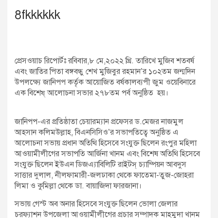
8fkkkkkk
প্রেসওয়াচ রিপোর্টঃ রবিবার,৮ মে,২০২২ খ্রি. তারিখে মুজিব শতবর্ষ
এবং জাতির পিতা বঙ্গবন্ধু শেখ মুজিবুর রহমান’র ১০২তম জন্মদিন
উপলক্ষ্যে জানিপপ কর্তৃক আয়োজিত বর্ষকালব্যপী জুম ওয়েবিনারে
এক বিশেষ্ আলোচনা সভার ২৭৮তম পর্ব অনুষ্ঠিত হয়।
জানিপপ-এর প্রতিষ্ঠাতা চেয়ারম্যান প্রফেসর ড.মেজর নাজমুল
আহসান কলিমউল্লাহ, বিএনসিসিও’র সভাপতিত্বে অনুষ্ঠিত এ
আলোচনা সভায় প্রধান অতিথি হিসেবে সংযুক্ত ছিলেন রংপুর মহিলা
আওয়ামীলীগের সভাপতি আর্জিনা খানম এবং বিশেষ অতিথি হিসেবে
সংযুক্ত ছিলেন ইউএন ডিজএ্যাবিলিটি রাইটস্ চ্যাম্পিয়ন আবদুস
সাত্তার দুলাল, নীলফামারী-জলঢাকা থেকে ফাতেমা-তুজ-জোহরা
লিমা ও কুমিল্লা থেকে ডা. বায়াজিদা ফারজানা।
সভায় গেস্ট অব অনার হিসেবে সংযুক্ত ছিলেন ভোলা জেলার
চরফ্যাশন উপজেলা আওয়ামীলীগের প্রচার সম্পাদক মাহমুদা খানম