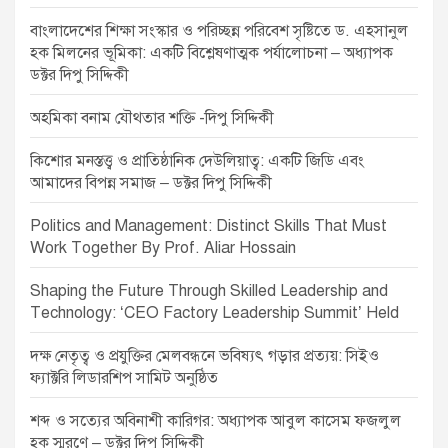
i
বাংলাদেশের শিক্ষা সংস্কার ও পরিচ্ছন্ন পরিবেশ সৃষ্টিতে ড. এহসানুল
o
হক মিলনের ভূমিকা: একটি বিশ্লেষণাত্মক পর্যালোচনা – অধ্যাপক
ডক্টর দিপু সিদ্দিকী
n
অহমিকা বনাম যৌথতার শক্তি -দিপু সিদ্দিকী
কিশোর মনস্তত্ত্ব ও প্রাতিষ্ঠানিক দেউলিয়াত্ব: একটি জিডি এবং
আমাদের বিপন্ন সমাজ – ডক্টর দিপু সিদ্দিকী
Politics and Management: Distinct Skills That Must
Work Together By Prof. Aliar Hossain
Shaping the Future Through Skilled Leadership and
Technology: ‘CEO Factory Leadership Summit’ Held
দক্ষ নেতৃত্ব ও প্রযুক্তির মেলবন্ধনে ভবিষ্যৎ গড়ার প্রত্যয়: সিইও
ফ্যাক্টরি লিডারশিপ সামিট অনুষ্ঠিত
শব্দ ও সত্যের অবিনাশী কারিগর: অধ্যাপক আবুল কাসেম ফজলুল
হক স্মরণে – ডক্টর দিপু সিদ্দিকী