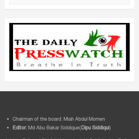
র্কা
ই
ভ
Chairman of the board: Miah Abdul Momen
Editor:
Md Abu Bakar Siddique(
Dipu Siddiqui
)