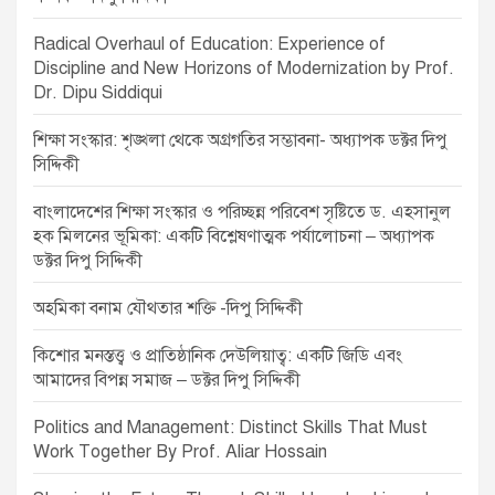
a
v
Radical Overhaul of Education: Experience of
Discipline and New Horizons of Modernization by Prof.
i
Dr. Dipu Siddiqui
g
শিক্ষা সংস্কার: শৃঙ্খলা থেকে অগ্রগতির সম্ভাবনা- অধ্যাপক ডক্টর দিপু
a
সিদ্দিকী
t
বাংলাদেশের শিক্ষা সংস্কার ও পরিচ্ছন্ন পরিবেশ সৃষ্টিতে ড. এহসানুল
i
হক মিলনের ভূমিকা: একটি বিশ্লেষণাত্মক পর্যালোচনা – অধ্যাপক
o
ডক্টর দিপু সিদ্দিকী
n
অহমিকা বনাম যৌথতার শক্তি -দিপু সিদ্দিকী
কিশোর মনস্তত্ত্ব ও প্রাতিষ্ঠানিক দেউলিয়াত্ব: একটি জিডি এবং
আমাদের বিপন্ন সমাজ – ডক্টর দিপু সিদ্দিকী
Politics and Management: Distinct Skills That Must
Work Together By Prof. Aliar Hossain