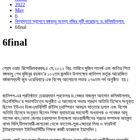
2022
May
6
বিশ্বস্ততা স্থাপনে বঙ্গবন্ধু অনন্য নজির সৃষ্টি করেছেন: ড.কলিমউল্লাহ
6final
6final
প্রেস ওয়াচ রিপোর্টঃশুক্রবার,৫ মে,২০২২ খ্রি. তারিখে মুজিব শতবর্ষ এবং জাতির পিতা
বঙ্গবন্ধু শেখ মুজিবুর রহমান’র ১০২তম জন্মদিন উপলক্ষ্যে জানিপপ কর্তৃক আয়োজিত
বর্ষকালব্যপী জুম ওয়েবিনারে এক বিশেষ্ আলোচনা সভার ২৭৬তম পর্ব অনুষ্ঠিত হয়।
জানিপপ-এর প্রতিষ্ঠাতা চেয়ারম্যান প্রফেসর ড.মেজর নাজমুল আহসান কলিমউল্লাহ,
বিএনসিসিও’র সভাপতিত্বে অনুষ্ঠিত এ আলোচনা সভায় প্রধান অতিথি হিসেবে সংযুক্ত
ছিলেন ইউএন ডিজএ্যাবিলিটি রাইটস্ চ্যাম্পিয়ন আবদুস সাত্তার দুলাল এবং বিশেষ
অতিথি হিসেবে সংযুক্ত ছিলেন শিক্ষা ক্যাডারের সহযোগী অধ্যাপক ও গবেষক আবু
সালেক খান,ভোলা জেলার চরফ্যাশন উপজেলা আওয়ামীলীগের প্রচার সম্পাদক মাহমুদা
খানম মিলি,নীলফামারী-জলঢাকা থেকে ফাতেমা-তুজ-জোহরা লিমা ও ফারইস্ট
ইন্টারন্যাশনাল ইউনিভার্সিটির শিক্ষক কাজী ফারজানা ইয়াসমিন।