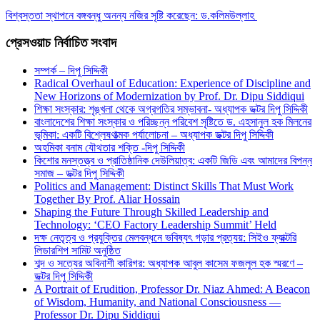
বিশ্বস্ততা স্থাপনে বঙ্গবন্ধু অনন্য নজির সৃষ্টি করেছেন: ড.কলিমউল্লাহ
প্রেসওয়াচ নির্বাচিত সংবাদ
সম্পর্ক – দিপু সিদ্দিকী
Radical Overhaul of Education: Experience of Discipline and
New Horizons of Modernization by Prof. Dr. Dipu Siddiqui
শিক্ষা সংস্কার: শৃঙ্খলা থেকে অগ্রগতির সম্ভাবনা- অধ্যাপক ডক্টর দিপু সিদ্দিকী
বাংলাদেশের শিক্ষা সংস্কার ও পরিচ্ছন্ন পরিবেশ সৃষ্টিতে ড. এহসানুল হক মিলনের
ভূমিকা: একটি বিশ্লেষণাত্মক পর্যালোচনা – অধ্যাপক ডক্টর দিপু সিদ্দিকী
অহমিকা বনাম যৌথতার শক্তি -দিপু সিদ্দিকী
কিশোর মনস্তত্ত্ব ও প্রাতিষ্ঠানিক দেউলিয়াত্ব: একটি জিডি এবং আমাদের বিপন্ন
সমাজ – ডক্টর দিপু সিদ্দিকী
Politics and Management: Distinct Skills That Must Work
Together By Prof. Aliar Hossain
Shaping the Future Through Skilled Leadership and
Technology: ‘CEO Factory Leadership Summit’ Held
দক্ষ নেতৃত্ব ও প্রযুক্তির মেলবন্ধনে ভবিষ্যৎ গড়ার প্রত্যয়: সিইও ফ্যাক্টরি
লিডারশিপ সামিট অনুষ্ঠিত
শব্দ ও সত্যের অবিনাশী কারিগর: অধ্যাপক আবুল কাসেম ফজলুল হক স্মরণে –
ডক্টর দিপু সিদ্দিকী
A Portrait of Erudition, Professor Dr. Niaz Ahmed: A Beacon
of Wisdom, Humanity, and National Consciousness —
Professor Dr. Dipu Siddiqui