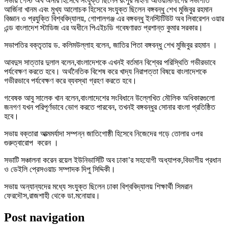
সভায় গেস্ট অব অনার হিসেবে সংযুক্ত ছিলেন রংপুর মহিলা আওয়ামীলীগের সভাপতি
আর্জিনা খানম এবং মুখ্য আলোচক হিসেবে সংযুক্ত ছিলেন বঙ্গবন্ধু শেখ মুজিবুর রহমান
বিজ্ঞান ও প্রযুক্তি বিশ্ববিদ্যালয়, গোপালগঞ্জ এর বঙ্গবন্ধু ইনস্টিটিউট অব লিবারেশন ওয়ার
এন্ড বাংলাদেশ স্টাডিজ এর অধীনে পিএইচডি গবেষণারত প্রশান্ত কুমার সরকার।
সভাপতির বক্তৃতায় ড. কলিমউল্লাহ বলেন, জাতির পিতা বঙ্গবন্ধু শেখ মুজিবুর রহমান ।
আবদুস সাত্তার দুলাল বলেন,বাংলাদেশকে এখনই বর্তমান বিশ্বের পরিস্থিতি গভীরভাবে
পর্যবেক্ষণ করতে হবে। অর্থনৈতিক বিশেষ করে খাদ্য নিরাপত্তা বিষয়ে বাংলাদেশকে
গভীরভাবে পর্যবেক্ষণ করে ব্যবস্থা গ্রহণ করতে হবে।
গবেষক আবু সালেক খান বলেন,বাংলাদেশের সংবিধানে উল্লেখিত মৌলিক অধিকারগুলো
জনগণ যখন পরিপূর্ণভাবে ভোগ করতে পারবেন, তখনই বঙ্গবন্ধুর সোনার বাংলা প্রতিষ্ঠিত
হবে।
সভায় বক্তারা আত্মমর্যাদা সম্পন্ন জাতিগোষ্ঠী হিসেবে নিজেদের গড়ে তোলার ওপর
গুরুত্বারোপ করেন ।
সভাটি সঞ্চালনা করেন রয়েল ইউনিভার্সিটি অব ঢাকা’র সহযোগী অধ্যাপক,বিভাগীয় প্রধান
ও ডেইলি প্রেসওয়াচ সম্পাদক দিপু সিদ্দিকী।
সভায় অন্যান্যদের মধ্যে সংযুক্ত ছিলেন ঢাকা বিশ্ববিদ্যালয় শিক্ষার্থী সিমরান
ফেরদৌস,রাজশাহী থেকে ডা.মনোয়ার।
Post navigation