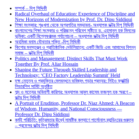
সম্পর্ক – দিপু সিদ্দিকী
Radical Overhaul of Education: Experience of Discipline and
New Horizons of Modernization by Prof. Dr. Dipu Siddiqui
শিক্ষা সংস্কার: শৃঙ্খলা থেকে অগ্রগতির সম্ভাবনা- অধ্যাপক ডক্টর দিপু সিদ্দিকী
বাংলাদেশের শিক্ষা সংস্কার ও পরিচ্ছন্ন পরিবেশ সৃষ্টিতে ড. এহসানুল হক মিলনের
ভূমিকা: একটি বিশ্লেষণাত্মক পর্যালোচনা – অধ্যাপক ডক্টর দিপু সিদ্দিকী
অহমিকা বনাম যৌথতার শক্তি -দিপু সিদ্দিকী
কিশোর মনস্তত্ত্ব ও প্রাতিষ্ঠানিক দেউলিয়াত্ব: একটি জিডি এবং আমাদের বিপন্ন
সমাজ – ডক্টর দিপু সিদ্দিকী
Politics and Management: Distinct Skills That Must Work
Together By Prof. Aliar Hossain
Shaping the Future Through Skilled Leadership and
Technology: ‘CEO Factory Leadership Summit’ Held
দক্ষ নেতৃত্ব ও প্রযুক্তির মেলবন্ধনে ভবিষ্যৎ গড়ার প্রত্যয়: সিইও ফ্যাক্টরি
লিডারশিপ সামিট অনুষ্ঠিত
শব্দ ও সত্যের অবিনাশী কারিগর: অধ্যাপক আবুল কাসেম ফজলুল হক স্মরণে –
ডক্টর দিপু সিদ্দিকী
A Portrait of Erudition, Professor Dr. Niaz Ahmed: A Beacon
of Wisdom, Humanity, and National Consciousness —
Professor Dr. Dipu Siddiqui
কর্মই পরিচিতি: কৃত্রিমতার ঊর্ধ্বে সামষ্টিক কল্যাণে পার্সোনাল ব্র্যান্ডিংয়ের গুরুত্ব
– প্রফেসর ডক্টর দিপু সিদ্দিকী