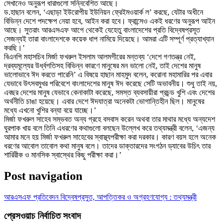
সেখানেও অনুরূপ ধারাগুলো সন্নিবেশিত আছে।
ড.হাছান বলেন, ‘এছাড়া ইউরোপীয় ইউনিয়ন ফ্রেইমওয়ার্ক ল’ করছে, যেটার অধীনে
বিভিন্ন দেশে পদক্ষেপ নেয়া হবে, আইন করা হবে। ফ্রান্সেও একই ধরণের অনুরূপ আইন
আছে। সুতরাং আরএসএফ আগে থেকেই যেহেতু বাংলাদেশের প্রতি বিদ্বেষপ্রসূত
সেজন্যই তারা বাংলাদেশকে কয়েক ধাপ নামিয়ে দিয়েছে। আমরা এটি সম্পূর্ণ প্রত্যাখ্যান
করছি।’
বিএনপি মহাসচিব মির্জা ফখরুল ইসলাম আলমগীরের মন্তব্য ‘দেশে গণতন্ত্র নেই,
দ্রব্যমূল্যের উর্ধ্বগতিসহ বিভিন্ন কারণে মানুষের মন ভালো নেই, তাই দেশের মানুষ
ভালোভাবে ঈদ করতে পারেনি’ এ বিষয়ে হাছান মাহমুদ বলেন, করোনা মহামারির পর এবার
যেভাবে উৎসবমুখর পরিবেশে বাংলাদেশের মানুষ ঈদ করেছে সেটি অভাবনীয়। শুধু তাই নয়,
এবছর দেশের মানুষ যেভাবে কেনাকাটা করেছে, সমস্ত ব্যবসায়ীরা প্রচন্ড খুশি এবং দেশের
অর্থনীতি চাঙা হয়েছে। এবার দেশে ঈদযাত্রা অনেকটা ভোগান্তিহীন ছিল। মানুষের
মধ্যে এখনো খুশির বন্যা বয়ে যাচ্ছে।’
মির্জা ফখরুল সাহেব সম্ভবত অন্য গ্রহে বসবাস করেন অথবা তার মাথার মধ্যে অন্যদেশ
ঘুরপাক খায় বলে তিনি এধরণের কথাগুলো বলছেন উল্লেখ করে তথ্যমন্ত্রী বলেন, ‘এজন্য
আমার মনে হয় মির্জা ফখরুল সাহেবের স্বাস্থ্যপরীক্ষা করা দরকার। কারণ বয়স হলে অনেক
ধরণের আবোল তাবোল কথা মানুষ বলে। তাদের ডাক্তারদের সংগঠন ড্যাবের উচিৎ তার
শারিরীক ও মানসিক স্বাস্থের কিছু পরীক্ষা করা।’
Post navigation
আরএসএফ প্রতিবেদন বিদ্বেষপ্রসুত, আপত্তিকর ও অগ্রহণযোগ্য : তথ্যমন্ত্রী
প্রেসওয়াচ নির্বাচিত সংবাদ