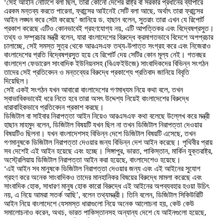
‘সেই আইনি নোটিশে বলা ছিল, তারা কোনো দেশের রাষ্ট্র বা সরকার প্রধানের ব্যাপারে
এরকম মন্তব্য করতে পারেনা, ফ্রান্সের আইনেই সেটি বলা আছে, অর্থাৎ তারা ফ্রান্সের
আইন লঙ্ঘন করে সেটা করেছে’ জানিয়ে ড. হাছান বলেন, সুতরাং তারা এখন যে রিপোর্ট
প্রকাশ করেছে এটিও কোনভাবেই গ্রহণযোগ্য নয়, এটি আপত্তিকর এবং বিদ্বেষপ্রসুত।
তথ্য ও সম্প্রচার মন্ত্রী বলেন, যারা বাংলাদেশের বিরুদ্ধে ক্রমাগতভাবে বিদেশে অপপ্রচার
চালাচ্ছে, সেই সমস্ত সুত্র থেকে আরএসএফ তথ্য-উপাত্ত সংগ্রহ করে এবং নিজেরাও
বাংলাদেশের প্রতি বিদ্বেষপ্রসুত হয়ে যে রিপোর্ট দেয় সেটির কোন মূল্য নেই। গতবছর
বাংলাদেশ ফেডারেল সাংবাদিক ইউনিয়নসহ (বিএফইউজে) সাংবাদিকদের বিভিন্ন সংগঠন
তাদের সেই প্রতিবেদন ও মন্তব্যের বিরুদ্ধে প্রকাশ্যে প্রতিবাদ জানিয়ে বিবৃতি
দিয়েছিল।
সেই একই সংগঠন যখন আবারো বাংলাদেশের গণমাধ্যম নিয়ে কথা বলে, তখন
স্বাভাবিকভাবেই ধরে নিতে হবে তারা অসৎ উদ্দেশ্য নিয়েই বাংলাদেশের বিরুদ্ধে
ধারাবাহিকভাবে প্রতিবেদন প্রকাশ করছে।
ডিজিটাল বা সাইবার নিরাপত্তা আইন নিয়েও আরএসএফ কথা বলেছে উল্লেখ করে মন্ত্রী
হাছান মাহমুদ বলেন, ডিজিটাল বিষয়টি যখন ছিল না তখন ডিজিটাল নিরাপত্তা দেওয়ার
বিষয়টিও ছিলনা। যখন বাংলাদেশসহ বিভিন্ন দেশে ডিজিটাল বিষয়টি এসেছে, তখন
গণমানুষকে ডিজিটাল নিরাপত্তা দেওয়ার জন্য বিভিন্ন দেশ আইন করেছে। পৃথিবীর প্রায়
সব দেশেই এই আইন হয়েছে এবং হচ্ছে। সিঙ্গাপুর, ভারত, পাকিস্তান, মার্কিন যুক্তরাষ্ট্র,
অস্ট্রেলিয়ায় ডিজিটাল নিরাপত্তা আইন করা হয়েছে, বাংলাদেশেও হয়েছে।
‘এই আইন সব মানুষকে ডিজিটাল নিরাপত্তা দেওয়ার জন্য এবং এই আইনের সুযোগ
গ্রহণ করে অনেক সাংবাদিকও তাদের মানহানিকর বিষয়ের বিরুদ্ধে মামলা করেছে এবং
সাংবাদিক হোক, সাধারণ মানুষ হোক কারো বিরুদ্ধে এই আইনের অপব্যবহার হওয়া উচিৎ
নয়, এ নিয়ে আমরা সতর্ক আছি’, বলেন তথ্যমন্ত্রী। তিনি বলেন, ডিজিটাল সিকিউরিটি
আইন নিয়ে বাংলাদেশে যেসমস্ত ধারাগুলো নিয়ে অনেক আলোচনা হয়, কেউ কেউ
সমালোচনাও করেন, অথচ, ভারত পাকিস্তানসহ অন্যান্য দেশে যে আইনগুলো হয়েছে,