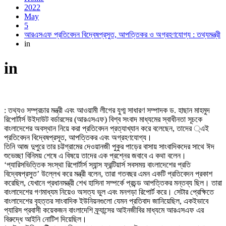
2022
May
5
আরএসএফ প্রতিবেদন বিদ্বেষপ্রসুত, আপত্তিকর ও অগ্রহণযোগ্য : তথ্যমন্ত্রী
in
in
: তথ্যও সম্প্রচার মন্ত্রী এবং আওয়ামী লীগের যুগ্ম সাধারণ সম্পাদক ড. হাছান মাহমুদ
রিপোর্টার্স উইদাউট বর্ডারসের (আরএসএফ) বিশ্ব সংবাদ মাধ্যমের স্বাধীনতা সূচকে
বাংলাদেশের অবস্থান নিয়ে করা প্রতিবেদন প্রত্যাখ্যান করে বলেছেন, তাদের ্এই
প্রতিবেদন বিদ্বেষপ্রসূত, আপত্তিকর এবং অগ্রহণযোগ্য।
তিনি আজ দুপুরে তার চট্টগ্রামের দেওয়ানজী পুকুর পাড়ের বাসায় সাংবাদিকদের সাথে ঈদ
শুভেচ্ছা বিনিময় শেষে এ বিষয়ে তাদের এক প্রশ্নের জবাবে এ কথা বলেন।
‘প্যারিসভিত্তিক সংস্থা রিপোর্টার্স স্যান্স ফ্রন্টিয়ার্স সবসময় বাংলাদেশের প্রতি
বিদ্বেষপ্রসুত’ উল্লেখ করে মন্ত্রী বলেন, তারা গতবছর এমন একটি প্রতিবেদন প্রকাশ
করেছিল, যেখানে প্রধানমন্ত্রী শেখ হাসিনা সম্পর্কে প্রচন্ড আপত্তিকর মন্তব্য ছিল। তারা
বাংলাদেশের গণমাধ্যম নিয়েও অসত্য ভুল এবং মনগড়া রিপোর্ট করে। সেটার প্রেক্ষিতে
বাংলাদেশের বৃহত্তর সাংবাদিক ইউনিয়নগুলো যেমন প্রতিবাদ জানিয়েছিল, একইভাবে
প্যারিস প্রবাসী কয়েকজন বাংলাদেশি ফ্র্যান্সের আইনজীবির মাধ্যমে আরএসএফ এর
বিরুদ্ধে আইনি নোটিশ দিয়েছিল।