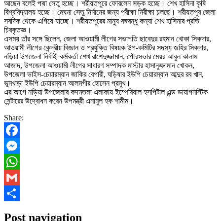
আছেন বলেই পদ্মা সেতু হচ্ছে। শরীয়তপুরে ফোরলেন সড়ক হচ্ছে। শেখ হাসিনা কৃষি
বিশ্ববিদ্যালয় হচ্ছে। মেঘনা সেতু নির্মানের জন্য পরীক্ষা নিরীক্ষা চলছে। শরীয়তপুর জেলা
সবদিক থেকে এগিয়ে যাচ্ছে। শরীয়তপুরের মানুষ বঙ্গবন্ধু কন্যা শেখ হাসিনার প্রতি
চিরকৃতজ্ঞ।
এসময় তাঁর সঙ্গে ছিলেন, জেলা আওয়ামী লীগের সভাপতি ছাবেদুর রহমান খোকা সিকদার,
আওয়ামী লীগের কেন্দ্রীয় বিজ্ঞান ও প্রযুক্তি বিষয়ক উপ-কমিটির সদস্য জহির সিকদার,
নড়িয়া উপজেলা নির্বাহী কর্মকর্তা শেখ রাশেদুজ্জামান, পৌরসভার মেয়র আবুল কালাম
আজাদ, উপজেলা আওয়ামী লীগের সাধারণ সম্পাদক মাস্টার হাসানুজ্জামান খোকন,
উপজেলা ভাইস-চেয়ারম্যান জাকির বেপারী, ঘড়িষার ইউপি চেয়ারম্যান আব্দুর রব খান,
ভূমখাড়া ইউপি চেয়ারম্যান আলমগীর হোসেন প্রমুখ।
এর আগে নড়িয়া উপজেলার কদমতলা এলাকায় ইম্পেরিয়াল হসপিটাল এন্ড ডায়াগনস্টিক
সেন্টারের উদ্বোধন করেন উপমন্ত্রী এনামুল হক শামীম।
Share:
Facebook
Messenger
WhatsApp
Gmail
Share
Post navigation