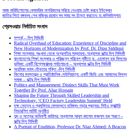
আজ মারিউপোলের বেসামরিক নাগরিকদের সরিয়ে নেওয়ার চেষ্টা করবে ইউক্রেন
জাতির পিতা বঙ্গবন্ধু শেখ মুজিবুর রহমান সব সময় সৎ চিন্তা করতেন: ড.কলিমউল্লাহ
প্রেসওয়াচ নির্বাচিত সংবাদ
সম্পর্ক – দিপু সিদ্দিকী
Radical Overhaul of Education: Experience of Discipline and
New Horizons of Modernization by Prof. Dr. Dipu Siddiqui
শিক্ষা সংস্কার: শৃঙ্খলা থেকে অগ্রগতির সম্ভাবনা- অধ্যাপক ডক্টর দিপু সিদ্দিকী
বাংলাদেশের শিক্ষা সংস্কার ও পরিচ্ছন্ন পরিবেশ সৃষ্টিতে ড. এহসানুল হক মিলনের
ভূমিকা: একটি বিশ্লেষণাত্মক পর্যালোচনা – অধ্যাপক ডক্টর দিপু সিদ্দিকী
অহমিকা বনাম যৌথতার শক্তি -দিপু সিদ্দিকী
কিশোর মনস্তত্ত্ব ও প্রাতিষ্ঠানিক দেউলিয়াত্ব: একটি জিডি এবং আমাদের বিপন্ন
সমাজ – ডক্টর দিপু সিদ্দিকী
Politics and Management: Distinct Skills That Must Work
Together By Prof. Aliar Hossain
Shaping the Future Through Skilled Leadership and
Technology: ‘CEO Factory Leadership Summit’ Held
দক্ষ নেতৃত্ব ও প্রযুক্তির মেলবন্ধনে ভবিষ্যৎ গড়ার প্রত্যয়: সিইও ফ্যাক্টরি
লিডারশিপ সামিট অনুষ্ঠিত
শব্দ ও সত্যের অবিনাশী কারিগর: অধ্যাপক আবুল কাসেম ফজলুল হক স্মরণে –
ডক্টর দিপু সিদ্দিকী
A Portrait of Erudition, Professor Dr. Niaz Ahmed: A Beacon