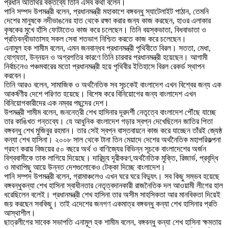
প্রধান অতিথির বক্তব্যে তিনি এসব কথা বলেন।
পানি সম্পদ উপমন্ত্রী বলেন, প্রধানমন্ত্রী মহাকাশে বঙ্গবন্ধু স্যাটেলাইট পাঠান, তেমনি
দেশের মানুষকে নদীভাঙনের হাত থেকে রক্ষা করার জন্য কাজ করছেন, হাওর এলাকার
কৃষকের মুখে হাঁসি ফোটাতেও কাজ করে চলেছেন। তিনি বয়স্কভাতা, বিধবাভাতা ও
প্রতিবন্ধীভাতাসহ সকল সেবা শতভাগ নিশ্চিত করতে কাজ করে চলেছেন।
এনামুল হক শামীম বলেন, এমন জনবান্ধব প্রধানমন্ত্রী পৃথিবীতে বিরল। সততা, মেধা,
যোগ্যতা, উন্নয়ন ও অগ্রগতির কারণে তিনি চারবার প্রধানমন্ত্রী হয়েছেন। আগামী
নির্বাচনেও পঞ্চমবারের মতো প্রধানমন্ত্রী হয়ে পৃথিবীর ইতিহাসে বিরল রেকর্ড স্থাপন
করবেন।
তিনি আরও বলেন, সামাজিক ও অর্থনৈতিক সব সূচকেই বাংলাদেশ এখন বিশ্বের জন্য এক
আকর্ষণীয় দেশে পরিণত হয়েছে। বিশেষ করে বিনিয়োগের জন্য বাংলাদেশ এখন
বিনিয়োগকারীদের এক নম্বর পছন্দের দেশ।
উপমন্ত্রী শামীম বলেন, জননেত্রী শেখ হাসিনার দূরদর্শী নেতৃত্বে বাংলাদেশ পৌঁছে যাচ্ছে
তার কাঙিখত গন্তব্যে। যে আধুনিক বাংলাদেশ গড়ার স্বপ্ন দেখেছিলেন জাতির পিতা
বঙ্গবন্ধু শেখ মুজিবুর রহমান। তার সেই স্বপ্ন বাস্তবায়নে কাজ করে যাচ্ছেন তাঁরই জ্যেষ্ঠ
কন্যা শেখ হাসিনা। ২০০৮ সাল থেকে টানা তিন মেয়াদে দেশের অর্থনৈতিক মহাপরিকল্পনা
গ্রহণ করায় বিজয়ের ৫০ বছরে অর্থ ও বাণিজ্যের বিভিন্ন সূচকে বাংলাদেশের অর্জন
বিশ্ববাসীকে তাক লাগিয়ে দিয়েছে। দারিদ্র্য দূরীকরণ,অর্থনৈতিক মুক্তি, রিজার্ভ, প্রবৃদ্ধি
ও মাথাপিছু আয়ে উন্নত দেশগুলোকেও টেক্কা দিচ্ছে বাংলাদেশ।
পানি সম্পদ উপমন্ত্রী বলেন, গ্রামাঞ্চলেও এখন ঘরে ঘরে বিদ্যুৎ। সব কিছু সম্ভব হয়েছে
বঙ্গবন্ধুকন্যা শেখ হাসিনা স্বাধীনতার নেতৃত্বদানকারী রাজনৈতিক দল আওয়ামী লীগের হাল
ধরেছিলেন বলেই। প্রধানমন্ত্রী শেখ হাসিনা তার অসীম সাহসিকতা আর মানবিকতা দিয়েই
জয় করছেন সবকিছু। তাই এদেশের জনগণ একমাত্র বঙ্গবন্ধু কন্যা শেখ হাসিনার প্রতি
আস্থাশীল।
ছাত্রলীগের সাবেক সভাপতি এনামুল হক শামীম বলেন, বঙ্গবন্ধু কন্যা শেখ হাসিনা ক্ষমতায়