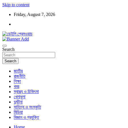
Skip to content
Friday, August 7, 2026
ডেইলি প্রেসওয়াচ মুক্তিযুদ্ধের চেতনায় উদ্বুদ্ধ মুখপত্র
ডেইলি প্রেসওয়াচ
Search
Search
জাতীয়
রাজনীতি
শিক্ষা
খবর
স্বাস্থ্য ও চিকিৎসা
খেলাধুলা
দুর্ঘটনা
সাহিত্য ও সংস্কৃতি
মিডিয়া
বিজ্ঞান ও প্রযুক্তি
Home