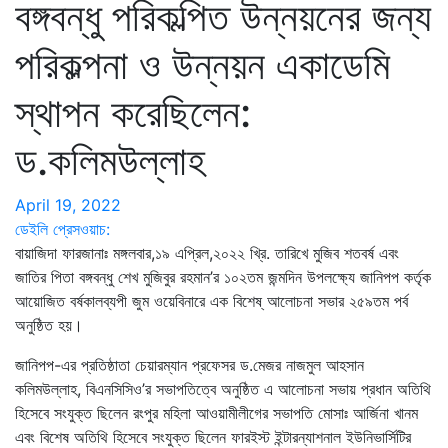
বঙ্গবন্ধু পরিকল্পিত উন্নয়নের জন্য
পরিকল্পনা ও উন্নয়ন একাডেমি
স্থাপন করেছিলেন:
ড.কলিমউল্লাহ
April 19, 2022
ডেইলি প্রেসওয়াচ:
বায়াজিদা ফারজানাঃ মঙ্গলবার,১৯ এপ্রিল,২০২২ খ্রি. তারিখে মুজিব শতবর্ষ এবং
জাতির পিতা বঙ্গবন্ধু শেখ মুজিবুর রহমান’র ১০২তম জন্মদিন উপলক্ষ্যে জানিপপ কর্তৃক
আয়োজিত বর্ষকালব্যপী জুম ওয়েবিনারে এক বিশেষ্ আলোচনা সভার ২৫৯তম পর্ব
অনুষ্ঠিত হয়।
জানিপপ-এর প্রতিষ্ঠাতা চেয়ারম্যান প্রফেসর ড.মেজর নাজমুল আহসান
কলিমউল্লাহ, বিএনসিসিও’র সভাপতিত্বে অনুষ্ঠিত এ আলোচনা সভায় প্রধান অতিথি
হিসেবে সংযুক্ত ছিলেন রংপুর মহিলা আওয়ামীলীগের সভাপতি মোসাঃ আর্জিনা খানম
এবং বিশেষ অতিথি হিসেবে সংযুক্ত ছিলেন ফারইস্ট ইন্টারন্যাশনাল ইউনিভার্সিটির