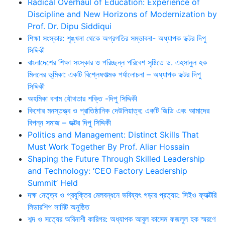
Radical Overhaul of Education: Experience of
Discipline and New Horizons of Modernization by
Prof. Dr. Dipu Siddiqui
শিক্ষা সংস্কার: শৃঙ্খলা থেকে অগ্রগতির সম্ভাবনা- অধ্যাপক ডক্টর দিপু
সিদ্দিকী
বাংলাদেশের শিক্ষা সংস্কার ও পরিচ্ছন্ন পরিবেশ সৃষ্টিতে ড. এহসানুল হক
মিলনের ভূমিকা: একটি বিশ্লেষণাত্মক পর্যালোচনা – অধ্যাপক ডক্টর দিপু
সিদ্দিকী
অহমিকা বনাম যৌথতার শক্তি -দিপু সিদ্দিকী
কিশোর মনস্তত্ত্ব ও প্রাতিষ্ঠানিক দেউলিয়াত্ব: একটি জিডি এবং আমাদের
বিপন্ন সমাজ – ডক্টর দিপু সিদ্দিকী
Politics and Management: Distinct Skills That
Must Work Together By Prof. Aliar Hossain
Shaping the Future Through Skilled Leadership
and Technology: ‘CEO Factory Leadership
Summit’ Held
দক্ষ নেতৃত্ব ও প্রযুক্তির মেলবন্ধনে ভবিষ্যৎ গড়ার প্রত্যয়: সিইও ফ্যাক্টরি
লিডারশিপ সামিট অনুষ্ঠিত
শব্দ ও সত্যের অবিনাশী কারিগর: অধ্যাপক আবুল কাসেম ফজলুল হক স্মরণে