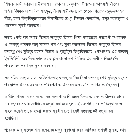
শিক্ষক কাজী ফারজানা ইয়াসমিন , ভোলার চরফ্যাশন উপজেলা আওয়ামী লীগের
মহিলা বিষয়ক সম্পাদিকা মাহমুদা, নীলফামারী-জলঢাকা থেকে ফাতেমা-তুজ-জোহরা
লিমা, ঢাকা বিশ্ববিদ্যালযয়ের শিক্ষার্থীদের মধ্যে সিমরান ফেরদৌস, মাসুম আব্দুল্লাহ ও
মোসাম্মৎ সুবর্ণা আক্তার।
সভায় গেস্ট অব অনার হিসেবে সংযুক্ত ছিলেন শিক্ষা ক্যাডারের সহযোগী অধ্যাপক
ও বঙ্গবন্ধু গবেষক আবু সালেক খান এবং মুখ্য আলোচক হিসেবে সংযুক্ত ছিলেন
বঙ্গবন্ধু শেখ মুজিবুর রহমান বিজ্ঞান ও প্রযুক্তি বিশ্ববিদ্যালয়, গোপালগঞ্জ এর বঙ্গবন্ধু
ইনস্টিটিউট অব লিবারেশন ওয়ার এন্ড বাংলাদেশ স্টাডিজ এর অধীনে পিএইচডি
গবেষণারত প্রশান্ত কুমার সরকার।
সভাপতির বক্তৃতায় ড. কলিমউল্লাহ বলেন, জাতির পিতা বঙ্গবন্ধু শেখ মুজিবুর রহমান
পরিকল্পিত উন্নয়নের জন্য পরিকল্পনা ও উন্নয়ন একাডেমি স্থাপন করেছিলেন।
আর্জিনা খানম বলেন,আমরা বড় অভাগা জাতি এমন বিশ্বনেতাকে স্বাধীনতার মাত্র
চার বছরের মাথায় সপরিবারে হত্যা করা হয়েছিল এই দেশেই। যে পাকিস্তানিরাও
সাহস করেনি তাকে হত্যা করতে স্বাধীন দেশে সেই বঙ্গবন্ধুকেই হত্যা করা
হয়েছিল।
গবেষক আবু সালেক খান বলেন,বঙ্গবন্ধুর প্রশংসা করার অধিকার তখনই জন্মায়, যখন