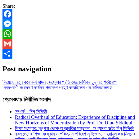
Share:
Facebook
Messenger
WhatsApp
Gmail
Share
Post navigation
কিয়েভে নতুন করে রুশ হামলা, মস্কোর প্রতি জেলেনস্কির চূড়ান্ত শর্তারোপ
বন্যপ্রাণী সংরক্ষণে কার্যকর পদক্ষেপ গ্রহণ করেছিলেন : ড.কলিমউল্লাহ
প্রেসওয়াচ নির্বাচিত সংবাদ
সম্পর্ক – দিপু সিদ্দিকী
Radical Overhaul of Education: Experience of Discipline and
New Horizons of Modernization by Prof. Dr. Dipu Siddiqui
শিক্ষা সংস্কার: শৃঙ্খলা থেকে অগ্রগতির সম্ভাবনা- অধ্যাপক ডক্টর দিপু সিদ্দিকী
বাংলাদেশের শিক্ষা সংস্কার ও পরিচ্ছন্ন পরিবেশ সৃষ্টিতে ড. এহসানুল হক মিলনের