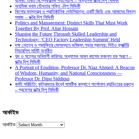
ভূমিকা: একটি বিশ্লেষণাত্মক পর্যালোচনা – অধ্যাপক ডক্টর দিপু সিদ্দিকী
অহমিকা বনাম যৌথতার শক্তি -দিপু সিদ্দিকী
কিশোর মনস্তত্ত্ব ও প্রাতিষ্ঠানিক দেউলিয়াত্ব: একটি জিডি এবং আমাদের বিপন্ন
সমাজ – ডক্টর দিপু সিদ্দিকী
Politics and Management: Distinct Skills That Must Work
Together By Prof. Aliar Hossain
Shaping the Future Through Skilled Leadership and
Technology: ‘CEO Factory Leadership Summit’ Held
দক্ষ নেতৃত্ব ও প্রযুক্তির মেলবন্ধনে ভবিষ্যৎ গড়ার প্রত্যয়: সিইও ফ্যাক্টরি
লিডারশিপ সামিট অনুষ্ঠিত
শব্দ ও সত্যের অবিনাশী কারিগর: অধ্যাপক আবুল কাসেম ফজলুল হক স্মরণে –
ডক্টর দিপু সিদ্দিকী
A Portrait of Erudition, Professor Dr. Niaz Ahmed: A Beacon
of Wisdom, Humanity, and National Consciousness —
Professor Dr. Dipu Siddiqui
কর্মই পরিচিতি: কৃত্রিমতার ঊর্ধ্বে সামষ্টিক কল্যাণে পার্সোনাল ব্র্যান্ডিংয়ের গুরুত্ব
– প্রফেসর ডক্টর দিপু সিদ্দিকী
আর্কাইভ
আর্কাইভ