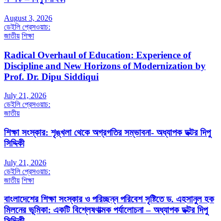
August 3, 2026
ডেইলি প্রেসওয়াচ:
জাতীয়
শিক্ষা
Radical Overhaul of Education: Experience of
Discipline and New Horizons of Modernization by
Prof. Dr. Dipu Siddiqui
July 21, 2026
ডেইলি প্রেসওয়াচ:
জাতীয়
শিক্ষা সংস্কার: শৃঙ্খলা থেকে অগ্রগতির সম্ভাবনা- অধ্যাপক ডক্টর দিপু
সিদ্দিকী
July 21, 2026
ডেইলি প্রেসওয়াচ:
জাতীয়
শিক্ষা
বাংলাদেশের শিক্ষা সংস্কার ও পরিচ্ছন্ন পরিবেশ সৃষ্টিতে ড. এহসানুল হক
মিলনের ভূমিকা: একটি বিশ্লেষণাত্মক পর্যালোচনা – অধ্যাপক ডক্টর দিপু
সিদ্দিকী