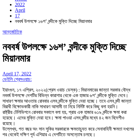
2022
April
17
নববর্ষ উপলক্ষে ১৬শ’ বন্দীকে মুক্তি দিচ্ছে মিয়ানমার
আন্তর্জাতিক
নববর্ষ উপলক্ষে ১৬শ’ বন্দীকে মুক্তি দিচ্ছে
মিয়ানমার
April 17, 2022
ডেইলি প্রেসওয়াচ:
ইয়াংগুন, ১৭ এপ্রিল, ২০২২(প্রেস ওয়াচ ডেস্ক) : মিয়ানমারের জান্তা সরকার বৌদ্ধ
নববর্ষ উপলক্ষে দেশটির বিভিন্ন কারাগার থেকে এক হাজার ৬শ’ বন্দীকে মুক্তি দেবে।
সাধারণ ক্ষমার আওতায় রোববার এসব বন্দীকে মুক্তি দেয়া হচ্ছে। তবে এসব বন্দী জান্তা
বিরাধী বিক্ষোভকারী নাকি সাধারণ আসামী তা নিয়ে নির্দিষ্ট করে কিছু বলা হয়নি।
রাষ্ট্রীয় টেলিভিশনে রোববার সকালে বলা হয়, প্রায় এক হাজার ৬১৯ বন্দীকে ক্ষমা করা
হয়েছে। এদের মুক্তি দেয়া হবে। ক্ষমা পাওয়া এসব বন্দীর মধ্যে ৪২ জন বিদেশীও
রয়েছে।
উল্লেখ্য, গত বছর অং সান সুকির সরকারকে ক্ষমতাচ্যুত করে সেনাবাহিনী ক্ষমতা দখলের
পর থেকেই দক্ষিণ পূর্ব এশিয়ার এ দেশটিতে অসন্তোষ চলছে।