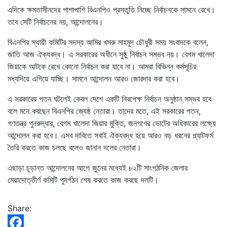
এদিকে ক্ষমতাসীনদের পাশাপাশি বিএনপিও প্রস্তুতি নিচ্ছে নির্বাচনকে সামনে রেখে।
তবে সেটি নির্বাচনের নয়, আন্দোলনের।
বিএনপির স্থায়ী কমিটির সদস্য আমির খসরু মাহমুদ চৌধুরী সময় সংবাদকে বলেন,
জাতি আজ ঐক্যবদ্ধ। এ সরকারের অধীনে সুষ্ঠু নির্বাচন সম্ভব নয়। বেগম খালেদা
জিয়াকে আটকে রেখে কোনো নির্বাচন করা যাবে না। আমরা বিভিন্ন কর্মসূচির
মধ্যদিয়ে এগিয়ে যাচ্ছি। সামনে আন্দোলন আরও জোরদার করা হবে।
এ সরকারের পতন ঘটলেই কেবল দেশে একটি নিরপেক্ষ নির্বাচন অনুষ্ঠান সম্ভব হবে
বলে মনে করছেন বিএনপির জ্যেষ্ঠ নেতারা। তাদের মতে, এই সরকারের পতন,
গণতন্ত্র পুনরুদ্ধার, বেগম খালেদা জিয়ার মুক্তি, জনগণের ভোটের অধিকারের লক্ষ্যে
আন্দোলন করা হবে। এসব দাবিতে সবাই ঐক্যবদ্ধ হয়ে আরও বড় ধরনের প্ল্যাটফর্ম
তৈরি করতে কাজ চলছে বলেও জানান দলের নেতারা।
এছাড়া চূড়ান্ত আন্দোলনের আগে জুনের মধ্যেই ৮২টি সাংগঠনিক জেলার
মেয়াদোত্তীর্ণ কমিটি পুনর্গঠন শেষ করতে কাজ করছে দলটি।
Share: