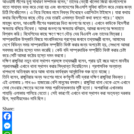
আওয়ামী লীগের যুগ্ম সাধারণ সম্পাদক বলেন,‘ তাদের নেত্রী খালেদা জিয়া বাংলাদেশকে
যাতে সাহায্য বন্ধ করে দেয়া হয় এবং বাংলাদেশের জিএসপি সুবিধা বাতিল করে দেয়ার জন্য
চিঠি লিখেছিলেন। এ নিয়ে নিজের নামে নিবন্ধ লিখেছেন ওয়াশিংটন টাইমসে। যারা কথায়
কথায় বিদেশীদের কাছে দৌড় দেয় তারাই এসমস্ত উদ্ভট কথা বলতে পারে।’ হাছান
মাহমুদ বলেন, আওয়ামী লীগের সরকারের ভিত জনগণের মধ্যে। এখানে কাউকে বিদেশীরা
ক্ষমতায় বসিয়ে দিবেনা। আমরা জনগণের ক্ষমতায় বলিয়ান, আমরা জনগণের ক্ষমতাতে
বিশ্বাস করি। বিদেশিদের কাছে ক্ষণে ক্ষণে দৌড় দেয় বিএনপি এবং তাদের মিত্ররা।
সাম্প্রদায়িক উস্কানি বিষয়ে সাংবাদিকদের প্রশ্নের জবাবে তথ্যমন্ত্রী বলেন, আমাদের
দেশে বিভিন্ন সময় সাম্প্রদায়িক সম্প্রীতি বিনষ্ট করার জন্য অপচেষ্টা হয়, সেগুলো আমরা
সবসময় কঠোর হস্তে দমন করেছি। কেউ যদি সাম্প্রদায়িক সম্প্রীতি বিনষ্ট করার চেষ্টা
করে সেটি আমরা কঠোর হস্তে দমন করবো।
দক্ষিণ রাঙ্গুনিয়া নতুন থানা স্থাপন প্রসঙ্গে তথ্যমন্ত্রী বলেন, প্রায় দুই বছর আগে মাননীয়
প্রধানমন্ত্রী এখানে থানা স্থাপন করার সিদ্ধান্ত দিয়েছিলেন। প্রশাসনিক অন্যান্য
ধাপগুলো অতিক্রম করে আজ থানার কার্যক্রম আনুষ্ঠানিক শুরু হতে যাচ্ছে।
তিনি বলেন, রাঙ্গুনিয়ার অন্য অংশের সাথে কর্ণফুলী নদী দ্বারা দক্ষিণ রাঙ্গুনিয়া বিভক্ত।
এই এলাকায় ১ লাখ ৬০ হাজারের বেশি মানুষের বসবাস। রাঙ্গুনিয়া থানা থেকে এসে এখানে
সেবা দেওয়ার ক্ষেত্রে অনেক সময় প্রতিবন্ধকতার সৃষ্টি হতো। অপরাধিরা এখানকার
পাহাড়ি এলাকায় পালিয়ে যেতো। সেই কারণেই এখানে থানা স্থাপন করা অত্যন্ত দরকার
ছিল, স্থানীয়দেরও দাবি ছিল।
Share:
Facebook