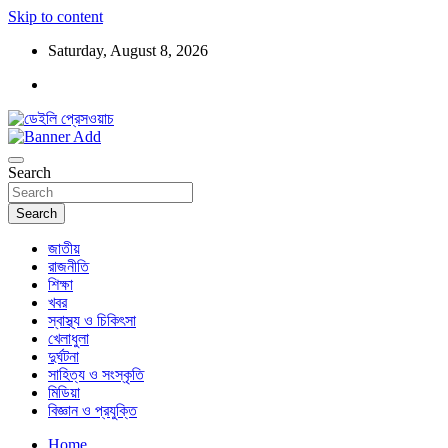
Skip to content
Saturday, August 8, 2026
ডেইলি প্রেসওয়াচ মুক্তিযুদ্ধের চেতনায় উদ্বুদ্ধ মুখপত্র
ডেইলি প্রেসওয়াচ
Search
Search
জাতীয়
রাজনীতি
শিক্ষা
খবর
স্বাস্থ্য ও চিকিৎসা
খেলাধুলা
দুর্ঘটনা
সাহিত্য ও সংস্কৃতি
মিডিয়া
বিজ্ঞান ও প্রযুক্তি
Home