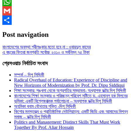
Messenger
WhatsApp
Gmail
Share
Post navigation
বাংলাদেশের অবস্থা শ্রীলঙ্কার মতো হবে না : ওবায়দুল কাদের
এ বছরের ফিতরা জনপ্রতি সর্বোচ্চ ২৩১০ ও সর্বনিম্ন ৭৫ টাকা
প্রেসওয়াচ নির্বাচিত সংবাদ
সম্পর্ক – দিপু সিদ্দিকী
Radical Overhaul of Education: Experience of Discipline and
New Horizons of Modernization by Prof. Dr. Dipu Siddiqui
শিক্ষা সংস্কার: শৃঙ্খলা থেকে অগ্রগতির সম্ভাবনা- অধ্যাপক ডক্টর দিপু সিদ্দিকী
বাংলাদেশের শিক্ষা সংস্কার ও পরিচ্ছন্ন পরিবেশ সৃষ্টিতে ড. এহসানুল হক মিলনের
ভূমিকা: একটি বিশ্লেষণাত্মক পর্যালোচনা – অধ্যাপক ডক্টর দিপু সিদ্দিকী
অহমিকা বনাম যৌথতার শক্তি -দিপু সিদ্দিকী
কিশোর মনস্তত্ত্ব ও প্রাতিষ্ঠানিক দেউলিয়াত্ব: একটি জিডি এবং আমাদের বিপন্ন
সমাজ – ডক্টর দিপু সিদ্দিকী
Politics and Management: Distinct Skills That Must Work
Together By Prof. Aliar Hossain