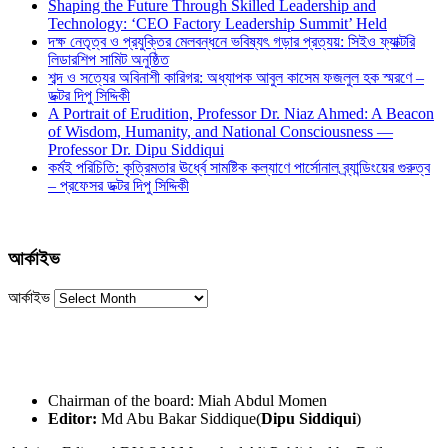
Shaping the Future Through Skilled Leadership and
Technology: ‘CEO Factory Leadership Summit’ Held
দক্ষ নেতৃত্ব ও প্রযুক্তির মেলবন্ধনে ভবিষ্যৎ গড়ার প্রত্যয়: সিইও ফ্যাক্টরি
লিডারশিপ সামিট অনুষ্ঠিত
শব্দ ও সত্যের অবিনাশী কারিগর: অধ্যাপক আবুল কাসেম ফজলুল হক স্মরণে –
ডক্টর দিপু সিদ্দিকী
A Portrait of Erudition, Professor Dr. Niaz Ahmed: A Beacon
of Wisdom, Humanity, and National Consciousness —
Professor Dr. Dipu Siddiqui
কর্মই পরিচিতি: কৃত্রিমতার ঊর্ধ্বে সামষ্টিক কল্যাণে পার্সোনাল ব্র্যান্ডিংয়ের গুরুত্ব
– প্রফেসর ডক্টর দিপু সিদ্দিকী
আর্কাইভ
আর্কাইভ
Chairman of the board: Miah Abdul Momen
Editor:
Md Abu Bakar Siddique(
Dipu Siddiqui
)