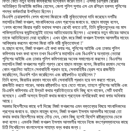
ফিতা কেটে নতুন থানার কার্যক্রমের উদ্বোধন করেন তিনি। এসময় চট্টগ্রাম রেঞ্জের
অতিরিক্ত ডিআইজি জাকির হোসেন, জেলা পুলিশ সুপার এস এম রশিদুল হকসহ পুলিশের
পদস্থ কর্মকর্তারা উপস্থিত ছিলেন।
বিএনপি চেয়ারপার্সন বেগম খালেদা জিয়াকে নারী মুক্তিযোদ্ধা দাবি করেছেন দলটির
মহাসচির মির্জা ফখরুল, সাংবাদিকদের এমন প্রশ্নের জবাবে ড. হাছান মাহমুদ বলেন,
‘বেগম খালেদা জিয়ার প্রতি যথাযথ সম্মান রেখেই বলতে চাই, তিনি মুক্তিযুদ্ধের নয় মাস
পাকিস্তানিদের ক্যান্টনমেন্টেই তাদের আতিথেয়তায় ছিলেন। একেবারে নতুন বউয়ের আদরে
তাকে আতিথিয়েতা দেয়া হয়েছিল। এখন হঠাৎ করে মির্জা ফখরুল ইসলাম আলমগীর সাহেব
আবিষ্কার করলেন খালেদা জিয়া নাকি নারী মুক্তিযোদ্ধা !’
ড.হাছান বলেন, মির্জা ফখরুল এই কথা বলার পর, পুলিশের আইজি এবং ঢাকার পুলিশ
কমিশনার যখন কথা বলেন তখন বিএনপি’র মহাসচিব এবং বিএনপি’র অন্যান্য নেতারা
পুলিশের আইজি এবং ঢাকার পুলিশ কমিশনারের অনেক সমালোচনা করলেন। বিএনপির
মহাসচিব মির্জা ফখরুলের প্রতি প্রশ্ন রেখে হাছান মাহমুদ বলেন, জিয়াউর রহমান দেশের
কোন প্রচলিত আইনে সেনাবাহিনী প্রধান হয়ে, সেনাবাহিনীর ড্রেস পরে রাজনীতি
করেছিলেন, বিএনপি গঠন করেছিলেন এবং রাষ্ট্রপতিও হয়েছিলেন ?
তিনি বলেন, জিয়াউর রহমান সাহেব যদি সেনাবাহিনী প্রধান হয়ে দল করতে পারেন,
রাজনীতি করতে পারেন, আবার রাষ্ট্রপতিও হয়ে যেতে পারেন, তাহলে পুলিশের আইজি এবং
ডিএমপি কমিশনার এই উদ্ভট কথার প্রতিউত্তরে যদি কিছু বলে থাকেন, সেটি যথার্থই
বলেছেন। একটি অসত্য উদ্ভট কথার জবাবে প্রত্যেক নাগরিকেরই কথা বলার অধিকার
আছে।
সরকার বিদেশীদের কাছে ধর্ণা দিচ্ছে মির্জা ফখরুলের এমন বক্তব্যের বিষয়ে সাংবাদিকদের
প্রশ্নের জবাবে ড. হাছান মাহমুদ বলেন, মির্জা ফখরুল ইসলাম আলমগীর সাহেবরা তো
কথায় কথায় বিদেশীদের কাছে দৌড় দেন, কোন কিছু হলেই বিদেশি রাষ্ট্রদূতদের ডেকে
কথা বলেন। এমনকি মির্জা ফখরুল ইসলাম আলমগীর সাহেব নিজে কংগ্রেসম্যানদের কাছে
চিঠি লিখেছিলেন বাংলাদেশকে সাহায্য বন্ধ করার জন্য।