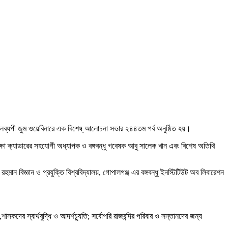
ষকালব্যপী জুম ওয়েবিনারে এক বিশেষ্ আলোচনা সভার ২৪৪তম পর্ব অনুষ্ঠিত হয়।
ষা ক্যাডারের সহযোগী অধ্যাপক ও বঙ্গবন্ধু গবেষক আবু সালেক খান এবং বিশেষ অতিথি
 বিজ্ঞান ও প্রযুক্তি বিশ্ববিদ্যালয়, গোপালগঞ্জ এর বঙ্গবন্ধু ইনস্টিটিউট অব লিবারেশন
াসকদের স্বার্থবুদ্ধি ও আদর্শচ্যুতি; সর্বোপরি রাজবন্দির পরিবার ও সন্তানদের জন্য