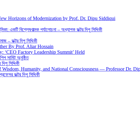
New Horizons of Modernization by Prof. Dr. Dipu Siddiqui
িকা: একটি বিশ্লেষণাত্মক পর্যালোচনা – অধ্যাপক ডক্টর দিপু সিদ্দিকী
জ – ডক্টর দিপু সিদ্দিকী
ther By Prof. Aliar Hossain
gy: ‘CEO Factory Leadership Summit’ Held
শিপ সামিট অনুষ্ঠিত
িপু সিদ্দিকী
 of Wisdom, Humanity, and National Consciousness — Professor Dr. Di
 প্রফেসর ডক্টর দিপু সিদ্দিকী