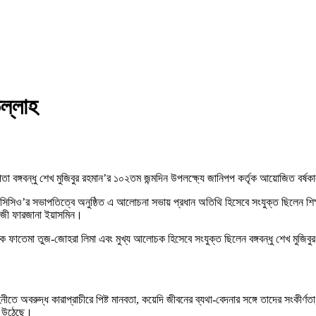
উল্লাহ
তা বঙ্গবন্ধু শেখ মুজিবুর রহমান’র ১০২তম জন্মদিন উপলক্ষ্যে জানিপপ কর্তৃক আয়োজিত বর্
সিসিও’র সভাপতিত্বে অনুষ্ঠিত এ আলোচনা সভায় প্রধান অতিথি হিসেবে সংযুক্ত ছিলেন শিক্
 কাজী ফারজানা ইয়াসমিন।
েমা তুজ-জোহরা লিমা এবং মুখ্য আলোচক হিসেবে সংযুক্ত ছিলেন বঙ্গবন্ধু শেখ মুজিবুর রহমান
ীতে অবরুদ্ধ কারাপ্রাচীরে পিষ্ট মানবতা, কয়েদি জীবনের ব্যথা-বেদনার সঙ্গে তাদের সংকীর্ণতা,শ
য়ে উঠেছে।