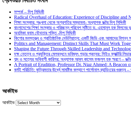
প্রেসওয়াচ নির্বাচিত সংবাদ
সম্পর্ক – দিপু সিদ্দিকী
Radical Overhaul of Education: Experience of Discipline and 
শিক্ষা সংস্কার: শৃঙ্খলা থেকে অগ্রগতির সম্ভাবনা- অধ্যাপক ডক্টর দিপু সিদ্দিকী
বাংলাদেশের শিক্ষা সংস্কার ও পরিচ্ছন্ন পরিবেশ সৃষ্টিতে ড. এহসানুল হক মিলনের ভূম
অহমিকা বনাম যৌথতার শক্তি -দিপু সিদ্দিকী
কিশোর মনস্তত্ত্ব ও প্রাতিষ্ঠানিক দেউলিয়াত্ব: একটি জিডি এবং আমাদের বিপন্ন সমা
Politics and Management: Distinct Skills That Must Work Toge
Shaping the Future Through Skilled Leadership and Technolo
দক্ষ নেতৃত্ব ও প্রযুক্তির মেলবন্ধনে ভবিষ্যৎ গড়ার প্রত্যয়: সিইও ফ্যাক্টরি লিডার
শব্দ ও সত্যের অবিনাশী কারিগর: অধ্যাপক আবুল কাসেম ফজলুল হক স্মরণে – ডক্টর দ
A Portrait of Erudition, Professor Dr. Niaz Ahmed: A Beacon
কর্মই পরিচিতি: কৃত্রিমতার ঊর্ধ্বে সামষ্টিক কল্যাণে পার্সোনাল ব্র্যান্ডিংয়ের গুরুত্ব –
আর্কাইভ
আর্কাইভ