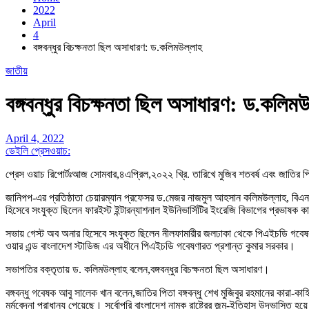
2022
April
4
বঙ্গবন্ধুর বিচক্ষনতা ছিল অসাধারণ: ড.কলিমউল্লাহ
জাতীয়
বঙ্গবন্ধুর বিচক্ষনতা ছিল অসাধারণ: ড.কলিম
April 4, 2022
ডেইলি প্রেসওয়াচ:
প্রেস ওয়াচ রিপোর্টঃআজ সোমবার,৪এপ্রিল,২০২২ খ্রি. তারিখে মুজিব শতবর্ষ এবং জাতির পি
জানিপপ-এর প্রতিষ্ঠাতা চেয়ারম্যান প্রফেসর ড.মেজর নাজমুল আহসান কলিমউল্লাহ, বিএন
হিসেবে সংযুক্ত ছিলেন ফারইস্ট ইন্টারন্যাশনাল ইউনিভার্সিটির ইংরেজি বিভাগের প্রভাষক
সভায় গেস্ট অব অনার হিসেবে সংযুক্ত ছিলেন নীলফামারীর জলঢাকা থেকে পিএইচডি গবেষক ফাত
ওয়ার এন্ড বাংলাদেশ স্টাডিজ এর অধীনে পিএইচডি গবেষণারত প্রশান্ত কুমার সরকার।
সভাপতির বক্তৃতায় ড. কলিমউল্লাহ বলেন,বঙ্গবন্ধুর বিচক্ষনতা ছিল অসাধারণ।
বঙ্গবন্ধু গবেষক আবু সালেক খান বলেন,জাতির পিতা বঙ্গবন্ধু শেখ মুজিবুর রহমানের কারা-কাহিন
মর্মবেদনা প্রাধান্য পেয়েছে। সর্বোপরি বাংলাদেশ নামক রাষ্ট্রের জন্ম-ইতিহাস উদ্ভাসিত হ