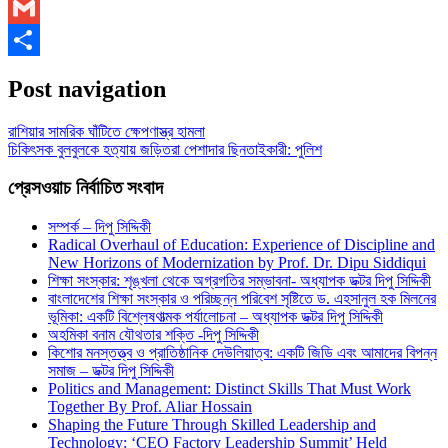
WhatsApp
Gmail
Share
Post navigation
রাশিয়ার সামরিক ঘাঁটিতে ক্ষেপণাস্ত্র হামলা
চিকিৎসক বুলবুলকে হত্যায় জড়িতরা পেশাদার ছিনতাইকারী: পুলিশ
প্রেসওয়াচ নির্বাচিত সংবাদ
সম্পর্ক – দিপু সিদ্দিকী
Radical Overhaul of Education: Experience of Discipline and
New Horizons of Modernization by Prof. Dr. Dipu Siddiqui
শিক্ষা সংস্কার: শৃঙ্খলা থেকে অগ্রগতির সম্ভাবনা- অধ্যাপক ডক্টর দিপু সিদ্দিকী
বাংলাদেশের শিক্ষা সংস্কার ও পরিচ্ছন্ন পরিবেশ সৃষ্টিতে ড. এহসানুল হক মিলনের
ভূমিকা: একটি বিশ্লেষণাত্মক পর্যালোচনা – অধ্যাপক ডক্টর দিপু সিদ্দিকী
অহমিকা বনাম যৌথতার শক্তি -দিপু সিদ্দিকী
কিশোর মনস্তত্ত্ব ও প্রাতিষ্ঠানিক দেউলিয়াত্ব: একটি জিডি এবং আমাদের বিপন্ন
সমাজ – ডক্টর দিপু সিদ্দিকী
Politics and Management: Distinct Skills That Must Work
Together By Prof. Aliar Hossain
Shaping the Future Through Skilled Leadership and
Technology: ‘CEO Factory Leadership Summit’ Held