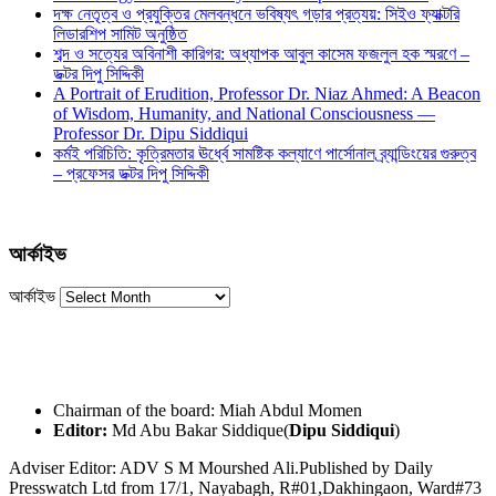
দক্ষ নেতৃত্ব ও প্রযুক্তির মেলবন্ধনে ভবিষ্যৎ গড়ার প্রত্যয়: সিইও ফ্যাক্টরি
লিডারশিপ সামিট অনুষ্ঠিত
শব্দ ও সত্যের অবিনাশী কারিগর: অধ্যাপক আবুল কাসেম ফজলুল হক স্মরণে –
ডক্টর দিপু সিদ্দিকী
A Portrait of Erudition, Professor Dr. Niaz Ahmed: A Beacon
of Wisdom, Humanity, and National Consciousness —
Professor Dr. Dipu Siddiqui
কর্মই পরিচিতি: কৃত্রিমতার ঊর্ধ্বে সামষ্টিক কল্যাণে পার্সোনাল ব্র্যান্ডিংয়ের গুরুত্ব
– প্রফেসর ডক্টর দিপু সিদ্দিকী
আর্কাইভ
আর্কাইভ
Chairman of the board: Miah Abdul Momen
Editor:
Md Abu Bakar Siddique(
Dipu Siddiqui
)
Adviser Editor: ADV S M Mourshed Ali.Published by Daily
Presswatch Ltd from 17/1, Nayabagh, R#01,Dakhingaon, Ward#73