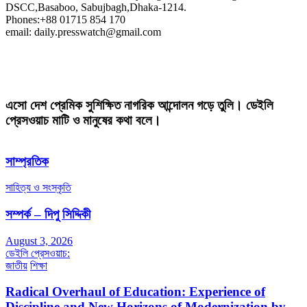
DSCC,Basaboo, Sabujbagh,Dhaka-1214.
Phones:+88 01715 854 170
email: daily.presswatch@gmail.com
এসো দেশ প্রেমিক সুশিক্ষিত নাগরিক আন্দোলন গড়ে তুলি। ডেইলি
প্রেসওয়াচ মাটি ও মানুষের কথা বলে।
সাম্প্রতিক
সাহিত্য ও সংস্কৃতি
সম্পর্ক – দিপু সিদ্দিকী
August 3, 2026
ডেইলি প্রেসওয়াচ:
জাতীয়
শিক্ষা
Radical Overhaul of Education: Experience of
Discipline and New Horizons of Modernization by