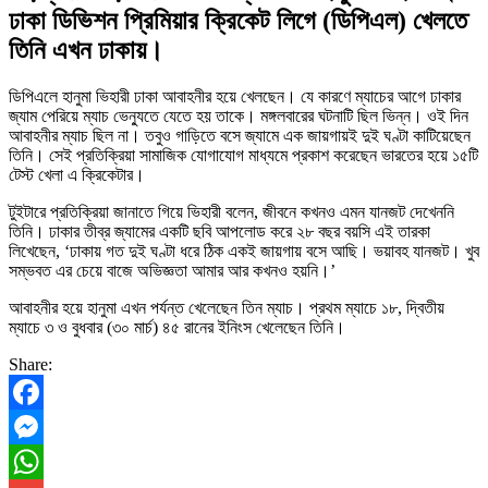
ঢাকা ডিভিশন প্রিমিয়ার ক্রিকেট লিগে (ডিপিএল) খেলতে
তিনি এখন ঢাকায়।
ডিপিএলে হানুমা ভিহারী ঢাকা আবাহনীর হয়ে খেলছেন। যে কারণে ম্যাচের আগে ঢাকার
জ্যাম পেরিয়ে ম্যাচ ভেন্যুতে যেতে হয় তাকে। মঙ্গলবারের ঘটনাটি ছিল ভিন্ন। ওই দিন
আবাহনীর ম্যাচ ছিল না। তবুও গাড়িতে বসে জ্যামে এক জায়গায়ই দুই ঘণ্টা কাটিয়েছেন
তিনি। সেই প্রতিক্রিয়া সামাজিক যোগাযোগ মাধ্যমে প্রকাশ করেছেন ভারতের হয়ে ১৫টি
টেস্ট খেলা এ ক্রিকেটার।
টুইটারে প্রতিক্রিয়া জানাতে গিয়ে ভিহারী বলেন, জীবনে কখনও এমন যানজট দেখেননি
তিনি। ঢাকার তীব্র জ্যামের একটি ছবি আপলোড করে ২৮ বছর বয়সি এই তারকা
লিখেছেন, ‘ঢাকায় গত দুই ঘণ্টা ধরে ঠিক একই জায়গায় বসে আছি। ভয়াবহ যানজট। খুব
সম্ভবত এর চেয়ে বাজে অভিজ্ঞতা আমার আর কখনও হয়নি।’
আবাহনীর হয়ে হানুমা এখন পর্যন্ত খেলেছেন তিন ম্যাচ। প্রথম ম্যাচে ১৮, দ্বিতীয়
ম্যাচে ৩ ও বুধবার (৩০ মার্চ) ৪৫ রানের ইনিংস খেলেছেন তিনি।
Share:
Facebook
Messenger