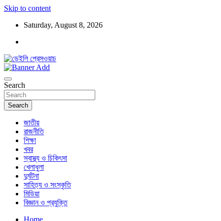
Skip to content
Saturday, August 8, 2026
ডেইলি প্রেসওয়াচ মুক্তিযুদ্ধের চেতনায় উদ্বুদ্ধ মুখপত্র
ডেইলি প্রেসওয়াচ
Search
Search
জাতীয়
রাজনীতি
শিক্ষা
খবর
স্বাস্থ্য ও চিকিৎসা
খেলাধুলা
দুর্ঘটনা
সাহিত্য ও সংস্কৃতি
মিডিয়া
বিজ্ঞান ও প্রযুক্তি
Home