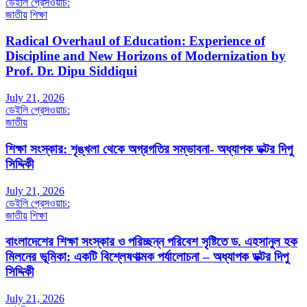
ডেইলি প্রেসওয়াচ:
জাতীয়
শিক্ষা
Radical Overhaul of Education: Experience of
Discipline and New Horizons of Modernization by
Prof. Dr. Dipu Siddiqui
July 21, 2026
ডেইলি প্রেসওয়াচ:
জাতীয়
শিক্ষা সংস্কার: শৃঙ্খলা থেকে অগ্রগতির সম্ভাবনা- অধ্যাপক ডক্টর দিপু
সিদ্দিকী
July 21, 2026
ডেইলি প্রেসওয়াচ:
জাতীয়
শিক্ষা
বাংলাদেশের শিক্ষা সংস্কার ও পরিচ্ছন্ন পরিবেশ সৃষ্টিতে ড. এহসানুল হক
মিলনের ভূমিকা: একটি বিশ্লেষণাত্মক পর্যালোচনা – অধ্যাপক ডক্টর দিপু
সিদ্দিকী
July 21, 2026