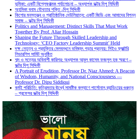
ভূমিকা: একটি বিশ্লেষণাত্মক পর্যালোচনা – অধ্যাপক ডক্টর দিপু সিদ্দিকী
অহমিকা বনাম যৌথতার শক্তি -দিপু সিদ্দিকী
কিশোর মনস্তত্ত্ব ও প্রাতিষ্ঠানিক দেউলিয়াত্ব: একটি জিডি এবং আমাদের বিপন্ন
সমাজ – ডক্টর দিপু সিদ্দিকী
Politics and Management: Distinct Skills That Must Work
Together By Prof. Aliar Hossain
Shaping the Future Through Skilled Leadership and
Technology: ‘CEO Factory Leadership Summit’ Held
দক্ষ নেতৃত্ব ও প্রযুক্তির মেলবন্ধনে ভবিষ্যৎ গড়ার প্রত্যয়: সিইও ফ্যাক্টরি
লিডারশিপ সামিট অনুষ্ঠিত
শব্দ ও সত্যের অবিনাশী কারিগর: অধ্যাপক আবুল কাসেম ফজলুল হক স্মরণে –
ডক্টর দিপু সিদ্দিকী
A Portrait of Erudition, Professor Dr. Niaz Ahmed: A Beacon
of Wisdom, Humanity, and National Consciousness —
Professor Dr. Dipu Siddiqui
কর্মই পরিচিতি: কৃত্রিমতার ঊর্ধ্বে সামষ্টিক কল্যাণে পার্সোনাল ব্র্যান্ডিংয়ের গুরুত্ব
– প্রফেসর ডক্টর দিপু সিদ্দিকী