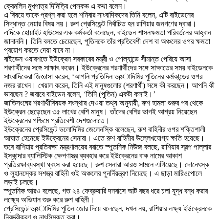
ক্রেমলিন মুখপাত্র দিমিত্রি পেসকভ এ কথা বলেন।
এ বিষয়ে তাকে প্রশ্ন করা হলে শনিবার সাংবাদিকদের তিনি বলেন, এটি বাইডেনের
সিদ্ধান্ত নেয়ার বিষয় নয়। রুশ প্রেসিডেন্ট নির্বাচিত হন রাশিয়ার জনগণের দ্বারা।
এদিকে হোয়াইট হাউসের এক কর্মকর্তা বলেছেন, বাইডেন শাসনক্ষমতা পরিবর্তনের আহ্বান
জানাননি। তিনি বলতে চেয়েছেন, পুতিনকে তাঁর প্রতিবেশী দেশ বা অঞ্চলের ওপর ক্ষমতা
প্রয়োগ করতে দেয়া যাবে না।
বাইডেন ওয়ারশতে ইউক্রেন সরকারের মন্ত্রী ও পোল্যান্ডে সীমান্ত পেরিয়ে আসা
শরণার্থীদের সঙ্গে সাক্ষাৎ করেন। ইউক্রেনের শরণার্থীদের সঙ্গে সাক্ষাতের সময় বাইডেনকে
সাংবাদিকেরা জিজ্ঞাসা করেন, ‘আপনি প্রতিদিন ভøাদিমির পুতিনের কর্মকান্ডের ওপর
নজর রাখেন। খেয়াল করেন, তিনি এই মানুষগুলোর (শরণার্থী) সঙ্গে কী করছেন। আপনি কী
ভাবছেন ? জবাবে বাইডেন বলেন, ‘তিনি (পুতিন) একটা কসাই।’
জাতিসংঘের শরণার্থীবিষয়ক সংস্থার দেওয়া তথ্য অনুযায়ী, রুশ হামলা শুরুর পর থেকে
ইউক্রেন ছেড়েছেন ৩৫ লাখের বেশি মানুষ। তাঁদের বেশির ভাগই আশ্রয় নিয়েছেন
ইউক্রেনের পশ্চিমে প্রতিবেশী দেশগুলোতে।
ইউক্রেনের প্রেসিডেন্ট ভলোদিমির জেলেনস্কি বলেছেন, রুশ বাহিনীর ওপর শক্তিশালী
আঘাত হেনেছে ইউক্রেনের সেনারা। এতে রুশ বাহিনীর উল্লেখযোগ্য ক্ষতি হয়েছে।
তবে রাশিয়ার প্রতিরক্ষা মন্ত্রণালয়ের বরাতে স্পুতনিক নিউজ বলছে, রাশিয়ার স্বল্প পাল্লার
ইস্কান্দার ব্যালিস্টিক ক্ষেপণাস্ত্র ব্যবহার করে ইউক্রেনের বাক নামের আকাশ
প্রতিরক্ষাব্যবস্থা ধ্বংস করা হয়েছে। রুশ সেনারা আরও সামনে এগিয়েছে। দোনেৎস্ক
ও লুহানস্কের সশস্ত্র বাহিনী ওই অঞ্চলের পুনর্নিয়ন্ত্রণ নিয়েছে। এ ছাড়া মারিওপোলে
লড়াই চলছে।
স্পুতনিক আরও বলেছে, গত ২৪ ফেব্রুয়ারি দনবাসে আট বছর ধরে চলা যুদ্ধ বন্ধ করার
লক্ষ্যে অভিযান শুরু করে রুশ বাহিনী।
প্রেসিডেন্ট ভøাদিমির পুতিন জোর দিয়ে বলেছেন, দখল নয়, রাশিয়ার লক্ষ্য ইউক্রেনকে
নিরস্ত্রীকরণ ও নাৎসিমুক্ত করা।