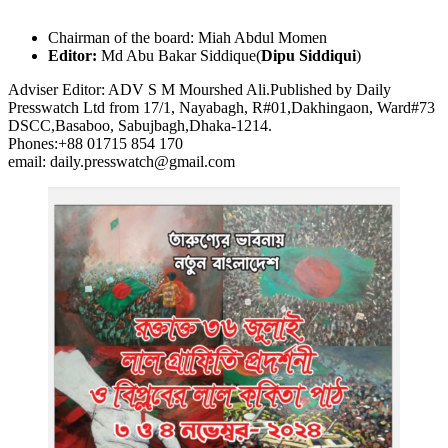
Chairman of the board: Miah Abdul Momen
Editor:
Md Abu Bakar Siddique(
Dipu Siddiqui
)
Adviser Editor: ADV S M Mourshed Ali.Published by Daily
Presswatch Ltd from 17/1, Nayabagh, R#01,Dakhingaon, Ward#73
DSCC,Basaboo, Sabujbagh,Dhaka-1214.
Phones:+88 01715 854 170
email: daily.presswatch@gmail.com