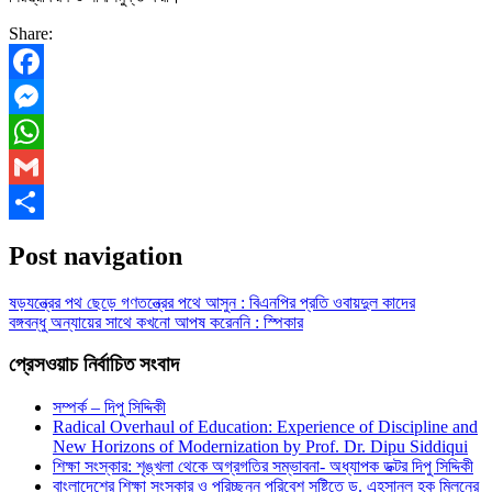
Share:
Facebook
Messenger
WhatsApp
Gmail
Share
Post navigation
ষড়যন্ত্রের পথ ছেড়ে গণতন্ত্রের পথে আসুন : বিএনপির প্রতি ওবায়দুল কাদের
বঙ্গবন্ধু অন্যায়ের সাথে কখনো আপষ করেননি : স্পিকার
প্রেসওয়াচ নির্বাচিত সংবাদ
সম্পর্ক – দিপু সিদ্দিকী
Radical Overhaul of Education: Experience of Discipline and
New Horizons of Modernization by Prof. Dr. Dipu Siddiqui
শিক্ষা সংস্কার: শৃঙ্খলা থেকে অগ্রগতির সম্ভাবনা- অধ্যাপক ডক্টর দিপু সিদ্দিকী
বাংলাদেশের শিক্ষা সংস্কার ও পরিচ্ছন্ন পরিবেশ সৃষ্টিতে ড. এহসানুল হক মিলনের