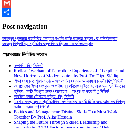
WhatsApp
Gmail
Share
Post navigation
বঙ্গবন্ধুর প্রজ্ঞাময় রাজনীতির কল্যাণে বাঙালি জাতি রাষ্ট্রের উদ্ভব : ড.কলিমউল্লাহ
বঙ্গবন্ধু বিশ্বশান্তি প্রতিষ্ঠায় বদ্ধপরিকর ছিলেন : ড.কলিমউল্লাহ
প্রেসওয়াচ নির্বাচিত সংবাদ
সম্পর্ক – দিপু সিদ্দিকী
Radical Overhaul of Education: Experience of Discipline and
New Horizons of Modernization by Prof. Dr. Dipu Siddiqui
শিক্ষা সংস্কার: শৃঙ্খলা থেকে অগ্রগতির সম্ভাবনা- অধ্যাপক ডক্টর দিপু সিদ্দিকী
বাংলাদেশের শিক্ষা সংস্কার ও পরিচ্ছন্ন পরিবেশ সৃষ্টিতে ড. এহসানুল হক মিলনের
ভূমিকা: একটি বিশ্লেষণাত্মক পর্যালোচনা – অধ্যাপক ডক্টর দিপু সিদ্দিকী
অহমিকা বনাম যৌথতার শক্তি -দিপু সিদ্দিকী
কিশোর মনস্তত্ত্ব ও প্রাতিষ্ঠানিক দেউলিয়াত্ব: একটি জিডি এবং আমাদের বিপন্ন
সমাজ – ডক্টর দিপু সিদ্দিকী
Politics and Management: Distinct Skills That Must Work
Together By Prof. Aliar Hossain
Shaping the Future Through Skilled Leadership and
Technology: ‘CEO Factory Leadership Summit’ Held