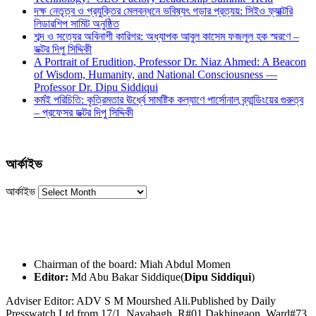
দক্ষ নেতৃত্ব ও প্রযুক্তির মেলবন্ধনে ভবিষ্যৎ গড়ার প্রত্যয়: সিইও ফ্যাক্টরি
লিডারশিপ সামিট অনুষ্ঠিত
শব্দ ও সত্যের অবিনাশী কারিগর: অধ্যাপক আবুল কাসেম ফজলুল হক স্মরণে –
ডক্টর দিপু সিদ্দিকী
A Portrait of Erudition, Professor Dr. Niaz Ahmed: A Beacon
of Wisdom, Humanity, and National Consciousness —
Professor Dr. Dipu Siddiqui
কর্মই পরিচিতি: কৃত্রিমতার ঊর্ধ্বে সামষ্টিক কল্যাণে পার্সোনাল ব্র্যান্ডিংয়ের গুরুত্ব
– প্রফেসর ডক্টর দিপু সিদ্দিকী
আর্কাইভ
আর্কাইভ
Chairman of the board: Miah Abdul Momen
Editor:
Md Abu Bakar Siddique(
Dipu Siddiqui
)
Adviser Editor: ADV S M Mourshed Ali.Published by Daily
Presswatch Ltd from 17/1, Nayabagh, R#01,Dakhingaon, Ward#73