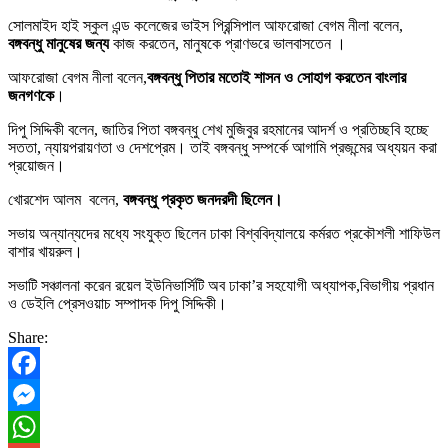
সোলমাইদ হাই স্কুল এন্ড কলেজের ভাইস প্রিন্সিপাল আফরোজা বেগম নীলা বলেন,
বঙ্গবন্ধু মানুষের জন্য
কাজ করতেন, মানুষকে প্রাণভরে ভালবাসতেন ।
আফরোজা বেগম নীলা বলেন,
বঙ্গবন্ধু পিতার মতোই শাসন ও সোহাগ করতেন বাংলার
জনগণকে
।
দিপু সিদ্দিকী বলেন, জাতির পিতা বঙ্গবন্ধু শেখ মুজিবুর রহমানের আদর্শ ও প্রতিচ্ছবি হচ্ছে
সততা, ন্যায়পরায়ণতা ও দেশপ্রেম। তাই বঙ্গবন্ধু সম্পর্কে আগামি প্রজন্মের অধ্যয়ন করা
প্রয়োজন।
খোরশেদ আলম বলেন,
বঙ্গবন্ধু প্রকৃত জনদরদী ছিলেন।
সভায় অন্যান্যদের মধ্যে সংযুক্ত ছিলেন ঢাকা বিশ্ববিদ্যালয়ে কর্মরত প্রকৌশলী শাফিউল
বাশার খায়রুল।
সভাটি সঞ্চালনা করেন রয়েল ইউনিভার্সিটি অব ঢাকা’র সহযোগী অধ্যাপক,বিভাগীয় প্রধান
ও ডেইলি প্রেসওয়াচ সম্পাদক দিপু সিদ্দিকী।
Share:
Facebook
Messenger