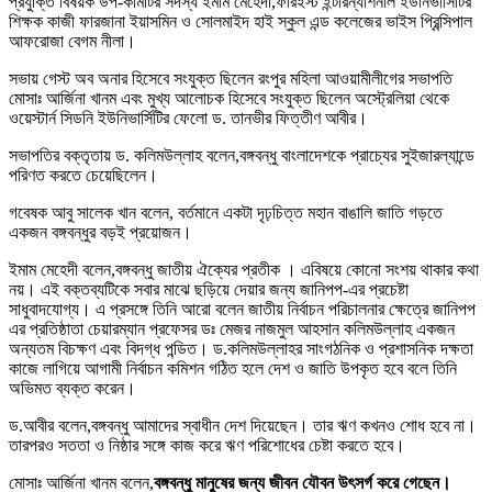
প্রযুক্তি বিষয়ক উপ-কমিটির সদস্য ইমাম মেহেদী,ফারইস্ট ইন্টারন্যাশনাল ইউনিভার্সিটির
শিক্ষক কাজী ফারজানা ইয়াসমিন ও সোলমাইদ হাই স্কুল এন্ড কলেজের ভাইস প্রিন্সিপাল
আফরোজা বেগম নীলা।
সভায় গেস্ট অব অনার হিসেবে সংযুক্ত ছিলেন রংপুর মহিলা আওয়ামীলীগের সভাপতি
মোসাঃ আর্জিনা খানম এবং মুখ্য আলোচক হিসেবে সংযুক্ত ছিলেন অস্ট্রেলিয়া থেকে
ওয়েস্টার্ন সিডনি ইউনিভার্সিটির ফেলো ড. তানভীর ফিত্তীণ আবীর।
সভাপতির বক্তৃতায় ড. কলিমউল্লাহ বলেন,বঙ্গবন্ধু বাংলাদেশকে প্রাচ্যের সুইজারল্যান্ডে
পরিণত করতে চেয়েছিলেন।
গবেষক আবু সালেক খান বলেন, বর্তমানে একটা দৃঢ়চিত্ত মহান বাঙালি জাতি গড়তে
একজন বঙ্গবন্ধুর বড়ই প্রয়োজন।
ইমাম মেহেদী বলেন,বঙ্গবন্ধু জাতীয় ঐক্যের প্রতীক । এবিষয়ে কোনো সংশয় থাকার কথা
নয়। এই বক্তব্যটিকে সবার মাঝে ছড়িয়ে দেয়ার জন্য জানিপপ-এর প্রচেষ্টা
সাধুবাদযোগ্য। এ প্রসঙ্গে তিনি আরো বলেন জাতীয় নির্বাচন পরিচালনার ক্ষেত্রে জানিপপ
এর প্রতিষ্ঠাতা চেয়ারম্যান প্রফেসর ডঃ মেজর নাজমুল আহসান কলিমউল্লাহ একজন
অন্যতম বিচক্ষণ এবং বিদগ্ধ পন্ডিত। ড.কলিমউল্লাহর সাংগঠনিক ও প্রশাসনিক দক্ষতা
কাজে লাগিয়ে আগামী নির্বাচন কমিশন গঠিত হলে দেশ ও জাতি উপকৃত হবে বলে তিনি
অভিমত ব্যক্ত করেন।
ড.আবীর বলেন,বঙ্গবন্ধু আমাদের স্বাধীন দেশ দিয়েছেন। তার ঋণ কখনও শোধ হবে না।
তারপরও সততা ও নিষ্ঠার সঙ্গে কাজ করে ঋণ পরিশোধের চেষ্টা করতে হবে।
মোসাঃ আর্জিনা খানম বলেন,
বঙ্গবন্ধু মানুষের জন্য জীবন যৌবন উ
ৎ
সর্গ করে গেছেন।