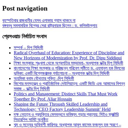
Share
Post navigation
বৃহস্পতিবার রাজধানীর যেসব এলাকায় গ্যাস থাকবে না
বঙ্গবন্ধু সমসাময়িক বিশ্বের সেরা রাষ্ট্রনায়ক ছিলেন : ড. কলিমউল্লাহ
প্রেসওয়াচ নির্বাচিত সংবাদ
সম্পর্ক – দিপু সিদ্দিকী
Radical Overhaul of Education: Experience of Discipline and
New Horizons of Modernization by Prof. Dr. Dipu Siddiqui
শিক্ষা সংস্কার: শৃঙ্খলা থেকে অগ্রগতির সম্ভাবনা- অধ্যাপক ডক্টর দিপু সিদ্দিকী
বাংলাদেশের শিক্ষা সংস্কার ও পরিচ্ছন্ন পরিবেশ সৃষ্টিতে ড. এহসানুল হক মিলনের
ভূমিকা: একটি বিশ্লেষণাত্মক পর্যালোচনা – অধ্যাপক ডক্টর দিপু সিদ্দিকী
অহমিকা বনাম যৌথতার শক্তি -দিপু সিদ্দিকী
কিশোর মনস্তত্ত্ব ও প্রাতিষ্ঠানিক দেউলিয়াত্ব: একটি জিডি এবং আমাদের বিপন্ন
সমাজ – ডক্টর দিপু সিদ্দিকী
Politics and Management: Distinct Skills That Must Work
Together By Prof. Aliar Hossain
Shaping the Future Through Skilled Leadership and
Technology: ‘CEO Factory Leadership Summit’ Held
দক্ষ নেতৃত্ব ও প্রযুক্তির মেলবন্ধনে ভবিষ্যৎ গড়ার প্রত্যয়: সিইও ফ্যাক্টরি
লিডারশিপ সামিট অনুষ্ঠিত
শব্দ ও সত্যের অবিনাশী কারিগর: অধ্যাপক আবুল কাসেম ফজলুল হক স্মরণে –