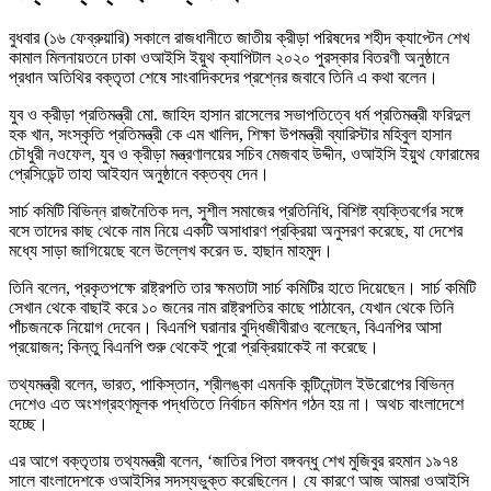
বুধবার (১৬ ফেব্রুয়ারি) সকালে রাজধানীতে জাতীয় ক্রীড়া পরিষদের শহীদ ক্যাপ্টেন শেখ
কামাল মিলনায়তনে ঢাকা ওআইসি ইয়ুথ ক্যাপিটাল ২০২০ পুরস্কার বিতরণী অনুষ্ঠানে
প্রধান অতিথির বক্তৃতা শেষে সাংবাদিকদের প্রশ্নের জবাবে তিনি এ কথা বলেন।
যুব ও ক্রীড়া প্রতিমন্ত্রী মো. জাহিদ হাসান রাসেলের সভাপতিত্বে ধর্ম প্রতিমন্ত্রী ফরিদুল
হক খান, সংস্কৃতি প্রতিমন্ত্রী কে এম খালিদ, শিক্ষা উপমন্ত্রী ব্যারিস্টার মহিবুল হাসান
চৌধুরী নওফেল, যুব ও ক্রীড়া মন্ত্রণালয়ের সচিব মেজবাহ উদ্দীন, ওআইসি ইয়ুথ ফোরামের
প্রেসিডেন্ট তাহা আইহান অনুষ্ঠানে বক্তব্য দেন।
সার্চ কমিটি বিভিন্ন রাজনৈতিক দল, সুশীল সমাজের প্রতিনিধি, বিশিষ্ট ব্যক্তিবর্গের সঙ্গে
বসে তাদের কাছ থেকে নাম নিয়ে একটি অসাধারণ প্রক্রিয়া অনুসরণ করেছে, যা দেশের
মধ্যে সাড়া জাগিয়েছে বলে উল্লেখ করেন ড. হাছান মাহমুদ।
তিনি বলেন, প্রকৃতপক্ষে রাষ্ট্রপতি তার ক্ষমতাটা সার্চ কমিটির হাতে দিয়েছেন। সার্চ কমিটি
সেখান থেকে বাছাই করে ১০ জনের নাম রাষ্ট্রপতির কাছে পাঠাবেন, যেখান থেকে তিনি
পাঁচজনকে নিয়োগ দেবেন। বিএনপি ঘরানার বুদ্ধিজীবীরাও বলেছেন, বিএনপির আসা
প্রয়োজন; কিন্তু বিএনপি শুরু থেকেই পুরো প্রক্রিয়াকেই না করেছে।
তথ্যমন্ত্রী বলেন, ভারত, পাকিস্তান, শ্রীলঙ্কা এমনকি কন্টিনেন্টাল ইউরোপের বিভিন্ন
দেশেও এত অংশগ্রহণমূলক পদ্ধতিতে নির্বাচন কমিশন গঠন হয় না। অথচ বাংলাদেশে
হচ্ছে।
এর আগে বক্তৃতায় তথ্যমন্ত্রী বলেন, ‘জাতির পিতা বঙ্গবন্ধু শেখ মুজিবুর রহমান ১৯৭৪
সালে বাংলাদেশকে ওআইসির সদস্যভুক্ত করেছিলেন। যে কারণে আজ আমরা ওআইসি