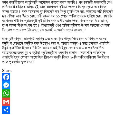
ইয়ুথ ক্যাপিটালের অনুষ্ঠানাদি আয়োজন করতে সক্ষম হয়েছি। প্রধানমন্ত্রী জননেত্রী শেখ
হাসিনার ঐকান্তিক আগ্রহেই আজ বাংলাদেশ ক্রীড়া ক্ষেত্রে বিশ্বে স্থান করে নিতে
সক্ষম হয়েছে। যখন আমাদের যুব ক্রিকেট দল বিশ্ব চ্যাম্পিয়ন হয়, আমাদের নারী ক্রিকেট
দল এশিয়া কাপ জিতে নেয়, নারী ফুটবল দল ১১ গোলে পাকিস্তানকে হারিয়ে দেয়, এমনকি
আমাদের শারীরিক প্রতিবন্ধী ক্রীড়াবিদ যখন এশীয় অলিম্পিক থেকে পদক নিয়ে আসে,
তখন আমরা বিশ্ব সংবাদ হই। প্রধানমন্ত্রী শেখ হাসিনা ক্রীড়ায় উৎকর্ষ সাধনের যে নানা
উদ্যোগ ও পদক্ষেপ নিয়েছেন, সে জন্যই এ অর্জন সম্ভব হয়েছে।’
তারুণ্যই শক্তি, তারুণ্যই সমৃদ্ধি এবং তারুণ্যের শক্তি দিয়ে দেশ ও বিশ্বকে আমরা
সমৃদ্ধির সোপানে উন্নীত করব উল্লেখ করে ড. হাছান মাহমুদ এ সময় ঢাকাকে ওআইসি
ইয়ুথ ক্যাপিটাল হিসেবে নির্বাচিত করায় ওআইসি ইয়ুথ ফোরামকে এবং প্রতিযোগিতা
আয়োজনের জন্য যুব ও ক্রীড়া প্রতিমন্ত্রীকে ধন্যবাদ জানান। সভাশেষে অতিথিবৃন্দ
ওআইসি ইয়ুথ ফোরাম আয়োজিত শিল্প-সংস্কৃতি বিষয়ে ১০টি প্রতিযোগিতায় বিজয়ীদের
হাতে পুরস্কার তুলে দেন।
Share:
Facebook
Messenger
WhatsApp
Gmail