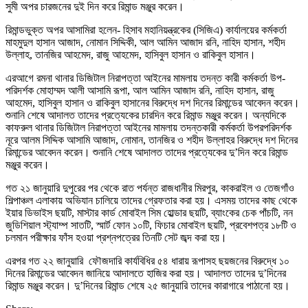
সুমী অপর চারজনের দুই দিন করে রিমান্ড মঞ্জুর করেন।
রিমান্ডভুক্ত অপর আসামিরা হলেন- হিসাব মহানিয়ন্ত্রকের (সিজিএ) কার্যালয়ের কর্মকর্তা
মাহমুদুল হাসান আজাদ, নোমান সিদ্দিকী, আল আমিন আজাদ রনি, নাহিদ হাসান, শহীদ
উল্লাহ, তানজির আহমেদ, রাজু আহমেদ, হাসিবুল হাসান ও রাকিবুল হাসান।
এরআগে রমনা থানার ডিজিটাল নিরাপত্তা আইনের মামলায় তদন্ত কারী কর্মকর্তা উপ-
পরিদর্শক মোহাম্মদ আলী আসামি রূপা, আল আমিন আজাদ রনি, নাহিদ হাসান, রাজু
আহমেদ, হাসিবুল হাসান ও রাকিবুল হাসানের বিরুদ্ধে দশ দিনের রিমান্ডের আবেদন করেন।
শুনানি শেষে আদালত তাদের প্রত্যেকের চারদিন করে রিমান্ড মঞ্জুর করেন। অন্যদিকে
কাফরুল থানার ডিজিটাল নিরাপত্তা আইনের মামলায় তদন্তকারী কর্মকর্তা উপরপরিদর্শক
নূরে আলম সিদ্দিক আসামি আজাদ, নোমান, তানজির ও শহীদ উল্লাহর বিরুদ্ধে দশ দিনের
রিমান্ডের আবেদন করেন। শুনানি শেষে আদালত তাদের প্রত্যেকের দু’দিন করে রিমান্ড
মঞ্জুর করেন।
গত ২১ জানুয়ারি দুপুরের পর থেকে রাত পর্যন্ত রাজধানীর মিরপুর, কাকরাইল ও তেজগাঁও
শিল্পাঞ্চল এলাকায় অভিযান চালিয়ে তাদের গ্রেফতার করা হয়। এসময় তাদের কাছ থেকে
ইয়ার ডিভাইস ছয়টি, মাস্টার কার্ড মোবাইল সিম হোল্ডার ছয়টি, ব্যাংকের চেক পাঁচটি, নন
জুডিশিয়াল স্ট্যাম্প সাতটি, স্মার্ট ফোন ১০টি, ফিচার মোবাইল ছয়টি, প্রবেশপত্র ১৮টি ও
চলমান পরীক্ষার ফাঁস হওয়া প্রশ্নপত্রের তিনটি সেট জব্দ করা হয়।
এরপর গত ২২ জানুয়ারি ফৌজদারি কার্যবিধির ৫৪ ধারায় রূপাসহ ছয়জনের বিরুদ্ধে ১০
দিনের রিমান্ডের আবেদন জানিয়ে আদালতে হাজির করা হয়। আদালত তাদের দু’দিনের
রিমান্ড মঞ্জুর করেন। দু’দিনের রিমান্ড শেষে ২৫ জানুয়ারি তাদের কারাগারে পাঠানো হয়।