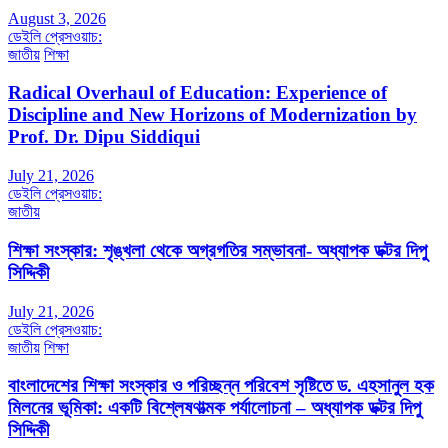
August 3, 2026
ডেইলি প্রেসওয়াচ:
জাতীয়
শিক্ষা
Radical Overhaul of Education: Experience of
Discipline and New Horizons of Modernization by
Prof. Dr. Dipu Siddiqui
July 21, 2026
ডেইলি প্রেসওয়াচ:
জাতীয়
শিক্ষা সংস্কার: শৃঙ্খলা থেকে অগ্রগতির সম্ভাবনা- অধ্যাপক ডক্টর দিপু
সিদ্দিকী
July 21, 2026
ডেইলি প্রেসওয়াচ:
জাতীয়
শিক্ষা
বাংলাদেশের শিক্ষা সংস্কার ও পরিচ্ছন্ন পরিবেশ সৃষ্টিতে ড. এহসানুল হক
মিলনের ভূমিকা: একটি বিশ্লেষণাত্মক পর্যালোচনা – অধ্যাপক ডক্টর দিপু
সিদ্দিকী