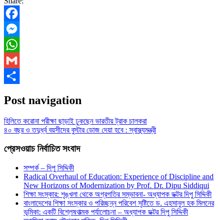
Share:
Facebook
Messenger
WhatsApp
Gmail
Share
Post navigation
হিলিতে করোনা পরীক্ষা ছাড়াই ঢুকছেন ভারতীয় ট্রাক চালকরা
৪০ বছর ও তদুর্ধ্ব বয়সীদের বুস্টার ডোজ দেয়া হবে : স্বাস্থ্যমন্ত্রী
প্রেসওয়াচ নির্বাচিত সংবাদ
সম্পর্ক – দিপু সিদ্দিকী
Radical Overhaul of Education: Experience of Discipline and
New Horizons of Modernization by Prof. Dr. Dipu Siddiqui
শিক্ষা সংস্কার: শৃঙ্খলা থেকে অগ্রগতির সম্ভাবনা- অধ্যাপক ডক্টর দিপু সিদ্দিকী
বাংলাদেশের শিক্ষা সংস্কার ও পরিচ্ছন্ন পরিবেশ সৃষ্টিতে ড. এহসানুল হক মিলনের
ভূমিকা: একটি বিশ্লেষণাত্মক পর্যালোচনা – অধ্যাপক ডক্টর দিপু সিদ্দিকী