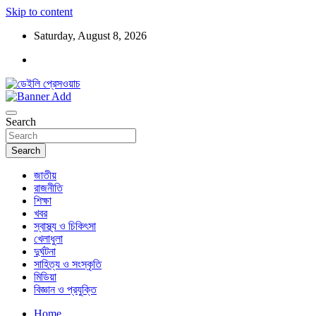
Skip to content
Saturday, August 8, 2026
ডেইলি প্রেসওয়াচ মুক্তিযুদ্ধের চেতনায় উদ্বুদ্ধ মুখপত্র
ডেইলি প্রেসওয়াচ
Search
Search
জাতীয়
রাজনীতি
শিক্ষা
খবর
স্বাস্থ্য ও চিকিৎসা
খেলাধুলা
দুর্ঘটনা
সাহিত্য ও সংস্কৃতি
মিডিয়া
বিজ্ঞান ও প্রযুক্তি
Home