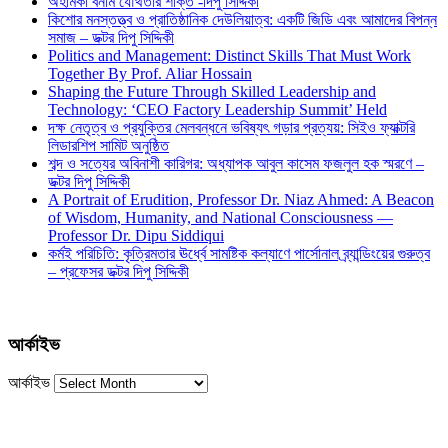
অহমিকা বনাম যৌথতার শক্তি -দিপু সিদ্দিকী
কিশোর মনস্তত্ত্ব ও প্রাতিষ্ঠানিক দেউলিয়াত্ব: একটি জিডি এবং আমাদের বিপন্ন
সমাজ – ডক্টর দিপু সিদ্দিকী
Politics and Management: Distinct Skills That Must Work
Together By Prof. Aliar Hossain
Shaping the Future Through Skilled Leadership and
Technology: ‘CEO Factory Leadership Summit’ Held
দক্ষ নেতৃত্ব ও প্রযুক্তির মেলবন্ধনে ভবিষ্যৎ গড়ার প্রত্যয়: সিইও ফ্যাক্টরি
লিডারশিপ সামিট অনুষ্ঠিত
শব্দ ও সত্যের অবিনাশী কারিগর: অধ্যাপক আবুল কাসেম ফজলুল হক স্মরণে –
ডক্টর দিপু সিদ্দিকী
A Portrait of Erudition, Professor Dr. Niaz Ahmed: A Beacon
of Wisdom, Humanity, and National Consciousness —
Professor Dr. Dipu Siddiqui
কর্মই পরিচিতি: কৃত্রিমতার ঊর্ধ্বে সামষ্টিক কল্যাণে পার্সোনাল ব্র্যান্ডিংয়ের গুরুত্ব
– প্রফেসর ডক্টর দিপু সিদ্দিকী
আর্কাইভ
আর্কাইভ