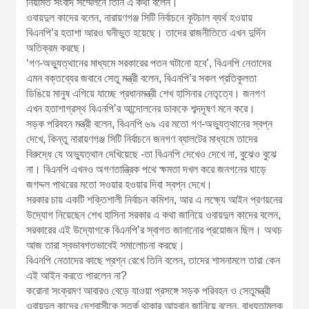
নিয়মিত সংবাদ সম্মেলনে তিনি এ কথা বলেন।
ওবায়দুল কাদের বলেন, নারায়ণগঞ্জ সিটি নির্বাচনে কূটচাল ব্যর্থ হওয়ায়
বিএনপি’র হতাশা আরও ঘনীভুত হয়েছে। তাদের রাজনীতিতে এখন দুর্দিন
অতিক্রম করছে।
‘গণ-অভ্যুত্থানের মাধ্যমে সরকারের পতন ঘটানো হবে’, বিএনপি নেতাদের
এমন বক্তব্যের জবাবে সেতু মন্ত্রী বলেন, বিএনপি’র সকল প্রতিকূলতা
ডিঙিয়ে মানুষ এগিয়ে যাচ্ছে প্রধানমন্ত্রী শেখ হাসিনার নেতৃত্বে। জনগণ
এখন হতাশাগ্রস্থ বিএনপি’র আন্দোলনের ডাককে শব্দদূষণ মনে করে।
সড়ক পরিবহন মন্ত্রী বলেন, বিএনপি ৬৯ এর মতো গণ-অভ্যুত্থানের স্বপ্ন
দেখে, কিন্তু নারায়ণগঞ্জ সিটি নির্বাচনে জনগণ ব্যালটের মাধ্যমে তাদের
বিরুদ্ধে যে অভ্যুত্থান দেখিয়েছে -তা বিএনপি দেখেও দেখে না, বুঝেও বুঝে
না। বিএনপি এখনও অগণতান্ত্রিক পথে ক্ষমতা দখল করে জনগনের ঘাড়ে
জগদ্দল পাথরের মতো সওয়ার হওয়ার দিবা স্বপ্ন দেখে।
সরকার চায় একটি শক্তিশালী নির্বাচন কমিশন, আর এ লক্ষ্যে আইন প্রণয়নের
উদ্যোগ নিয়েছেন শেখ হাসিনা সরকার এ কথা জানিয়ে ওবায়দুল কাদের বলেন,
সরকারের এই উদ্যোগকে বিএনপি’র স্বাগত জানানোর প্রয়োজন ছিল। অথচ
আজ তারা স্বভাবগতভাবেই সমালোচনা করছে।
বিএনপি নেতাদের কাছে প্রশ্ন রেখে তিনি বলেন, তাদের শাসনামলে তারা কেন
এই আইন করতে পারলেন না?
করোনা সংক্রমণ আবারও বেড়ে যাওয়া প্রসঙ্গে সড়ক পরিবহন ও সেতুমন্ত্রী
ওবায়দুল কাদের দেশবাসীকে সতর্ক থাকার আহবান জানিয়ে বলেন, বাধ্যতামূলক