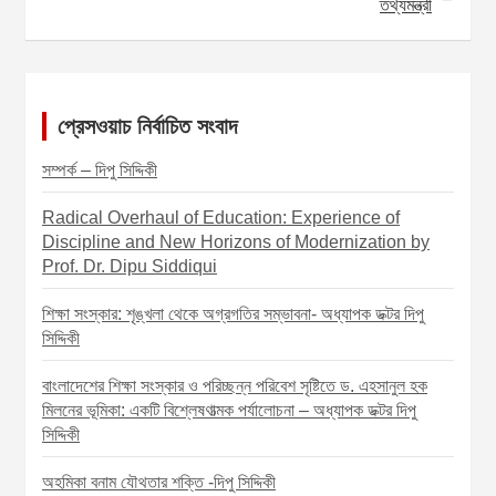
তথ্যমন্ত্রী
t
r
p
n
a
প্রেসওয়াচ নির্বাচিত সংবাদ
v
i
সম্পর্ক – দিপু সিদ্দিকী
g
Radical Overhaul of Education: Experience of
a
Discipline and New Horizons of Modernization by
t
Prof. Dr. Dipu Siddiqui
i
শিক্ষা সংস্কার: শৃঙ্খলা থেকে অগ্রগতির সম্ভাবনা- অধ্যাপক ডক্টর দিপু
o
সিদ্দিকী
n
বাংলাদেশের শিক্ষা সংস্কার ও পরিচ্ছন্ন পরিবেশ সৃষ্টিতে ড. এহসানুল হক
মিলনের ভূমিকা: একটি বিশ্লেষণাত্মক পর্যালোচনা – অধ্যাপক ডক্টর দিপু
সিদ্দিকী
অহমিকা বনাম যৌথতার শক্তি -দিপু সিদ্দিকী