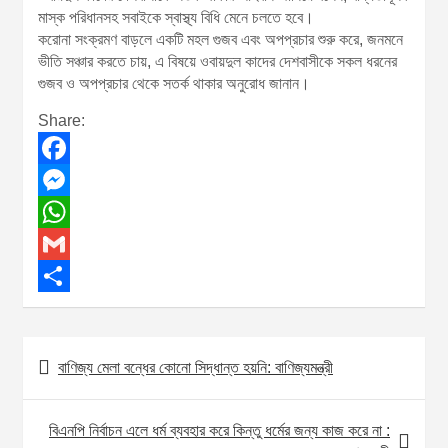
মাস্ক পরিধানসহ সবাইকে স্বাস্থ্য বিধি মেনে চলতে হবে।
করোনা সংক্রমণ বাড়লে একটি মহল গুজব এবং অপপ্রচার শুরু করে, জনমনে
ভীতি সঞ্চার করতে চায়, এ বিষয়ে ওবায়দুল কাদের দেশবাসীকে সকল ধরনের
গুজব ও অপপ্রচার থেকে সতর্ক থাকার অনুরোধ জানান।
Share:
F
a
M
c
e
W
e
s
h
G
b
s
a
m
S
o
e
t
a
h
বাণিজ্য মেলা বন্ধের কোনো সিদ্ধান্ত হয়নি: বাণিজ্যমন্ত্রী
P
o
n
s
i
a
o
k
g
A
l
r
বিএনপি নির্বাচন এলে ধর্ম ব্যবহার করে কিন্তু ধর্মের জন্য কাজ করে না :
s
e
p
e