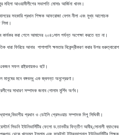
রংপুর মহিলা আওয়ামীলীগের সভাপতি মোসাঃ আর্জিনা খানম।
্যালয়ের সহকারি প্রধান শিক্ষক আফরোজা বেগম নীলা এবং মুখ্য আলোচক
া লিমা।
প্লব কার্যকর করা গেলে আমাদের ২০৪১সাল পর্যন্ত অপেক্ষা করতে হত না।
তিক ধারা ফিরিয়ে আনার পাশাপাশি ক্ষমতার বিকেন্দ্রীকরণ করার উপর গুরুত্বারোপ
িনি একজন সফল রাষ্ট্রনায়কও বটে।
শীল মানুষের মনে বঙ্গবন্ধু এক জ্বলন্ত অনুপ্রেরণা।
্রলীগের সাধারণ সম্পাদক জনাব গোলাম মুর্শিদ অর্ণব।
্যাপক,বিভাগীয় প্রধান ও ডেইলি প্রেসওয়াচ সম্পাদক দিপু সিদ্দিকী।
েস্টার্ন সিডনি ইউনিভার্সিটির ফেলো ড.তানভীর ফিত্তীণ আবীর,সোনালী ব্যাংকের
,পঞ্চগড় থেকে খাদেমুল ইসলাম এবং ফারইস্ট ইন্টারন্যাশনাল ইউনিভার্সিটির শিক্ষক