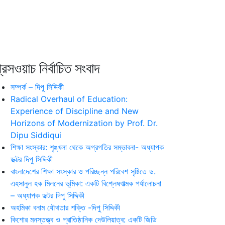
রেসওয়াচ নির্বাচিত সংবাদ
সম্পর্ক – দিপু সিদ্দিকী
Radical Overhaul of Education:
Experience of Discipline and New
Horizons of Modernization by Prof. Dr.
Dipu Siddiqui
শিক্ষা সংস্কার: শৃঙ্খলা থেকে অগ্রগতির সম্ভাবনা- অধ্যাপক
ডক্টর দিপু সিদ্দিকী
বাংলাদেশের শিক্ষা সংস্কার ও পরিচ্ছন্ন পরিবেশ সৃষ্টিতে ড.
এহসানুল হক মিলনের ভূমিকা: একটি বিশ্লেষণাত্মক পর্যালোচনা
– অধ্যাপক ডক্টর দিপু সিদ্দিকী
অহমিকা বনাম যৌথতার শক্তি -দিপু সিদ্দিকী
কিশোর মনস্তত্ত্ব ও প্রাতিষ্ঠানিক দেউলিয়াত্ব: একটি জিডি