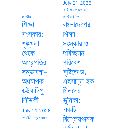
July 21, 2026
ডেইলি প্রেসওয়াচ:
জাতীয়
জাতীয়
শিক্ষা
শিক্ষা
বাংলাদেশের
সংস্কার:
শিক্ষা
শৃঙ্খলা
সংস্কার ও
থেকে
পরিচ্ছন্ন
অগ্রগতির
পরিবেশ
সম্ভাবনা-
সৃষ্টিতে ড.
অধ্যাপক
এহসানুল হক
ডক্টর দিপু
মিলনের
সিদ্দিকী
ভূমিকা:
একটি
July 21, 2026
বিশ্লেষণাত্মক
ডেইলি প্রেসওয়াচ: