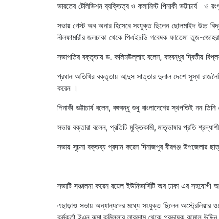
ভারতের টেলিভিশন ব্যক্তিত্ব ও কলামিস্ট পিনাকী ভট্টাচার্য ও 
সভায় গেস্ট অব অনার হিসেবে সংযুক্ত ছিলেন ছোলমাইদ উচ্চ বিদ
নীলফামারীর জলঢাকা থেকে পিএইচডি গবেষক ফাতেমা তুজ-জোহর
সভাপতির বক্তৃতায় ড. কলিমউল্লাহ বলেন, বঙ্গবন্ধুর দ্বিতীয় বি
প্রধান অতিথির বক্তৃতায় আব্দুস সাত্তার দুলাল দেশে সুস্থ রাজনৈ
করেন ।
পিনাকী ভট্টাচার্য বলেন, বঙ্গবন্ধু শুধু বাংলাদেশের স্থপতিই নন ত
সভায় বক্তারা বলেন, প্রতিটি মুক্তিকামী
,
মাতৃভাষার প্রতি শ্রদ্ধা
সভায় সূচনা বক্তব্য প্রদান করেন দিনাজপুর বীরগঞ্জ উপজেলার ছাত
সভাটি সঞ্চালনা করেন রয়েল ইউনিভার্সিটি অব ঢাকা এর সহযোগী অধ
এছাড়াও সভায় অন্যান্যদের মধ্যে সংযুক্ত ছিলেন অস্ট্রেলিয়ার ওয়
কর্মকর্তা ইএন রুমা,কুমিল্লার লাকসাম থেকে প্রভাষক কামাল উদ্দিন