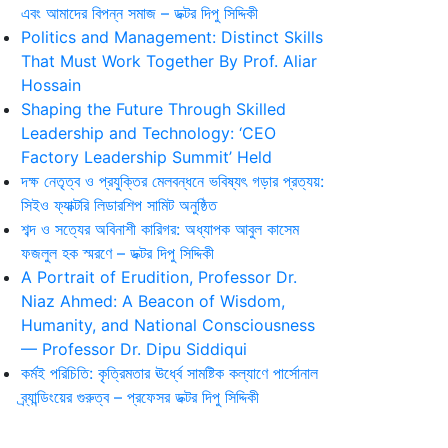
এবং আমাদের বিপন্ন সমাজ – ডক্টর দিপু সিদ্দিকী
Politics and Management: Distinct Skills
That Must Work Together By Prof. Aliar
Hossain
Shaping the Future Through Skilled
Leadership and Technology: ‘CEO
Factory Leadership Summit’ Held
দক্ষ নেতৃত্ব ও প্রযুক্তির মেলবন্ধনে ভবিষ্যৎ গড়ার প্রত্যয়:
সিইও ফ্যাক্টরি লিডারশিপ সামিট অনুষ্ঠিত
শব্দ ও সত্যের অবিনাশী কারিগর: অধ্যাপক আবুল কাসেম
ফজলুল হক স্মরণে – ডক্টর দিপু সিদ্দিকী
A Portrait of Erudition, Professor Dr.
Niaz Ahmed: A Beacon of Wisdom,
Humanity, and National Consciousness
— Professor Dr. Dipu Siddiqui
কর্মই পরিচিতি: কৃত্রিমতার ঊর্ধ্বে সামষ্টিক কল্যাণে পার্সোনাল
ব্র্যান্ডিংয়ের গুরুত্ব – প্রফেসর ডক্টর দিপু সিদ্দিকী