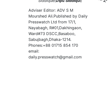
Siddique(
Dipu Siddiqui
)
Adviser Editor: ADV S M
Mourshed Ali.Published by Daily
Presswatch Ltd from 17/1,
Nayabagh, R#01,Dakhingaon,
Ward#73 DSCC,Basaboo,
Sabujbagh,Dhaka-1214.
Phones:+88 01715 854 170
email:
daily.presswatch@gmail.com