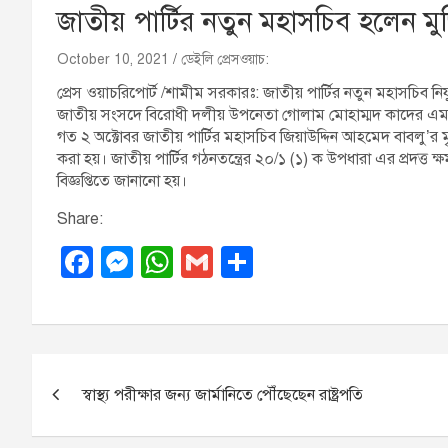
জাতীয় পার্টির নতুন মহাসচিব হলেন মুজি
October 10, 2021
ডেইলি প্রেসওয়াচ:
প্রেস ওয়াচরিপোর্ট /শামীম সরকারঃ: জাতীয় পার্টির নতুন মহাসচিব নিযু
জাতীয় সংসদে বিরোধী দলীয় উপনেতা গোলাম মোহাম্মদ কাদের এ
গত ২ অক্টোবর জাতীয় পার্টির মহাসচিব জিয়াউদ্দিন আহমেদ বাবলু’র 
করা হয়। জাতীয় পার্টির গঠনতন্ত্রের ২০/১ (১) ক উপধারা এর প্রদত্
বিজ্ঞপ্তিতে জানানো হয়।
Share:
F
M
W
G
S
a
e
h
m
h
c
ss
at
ail
ar
e
e
s
e
P
b
n
A
স্বাস্থ্য পরীক্ষার জন্য জার্মানিতে পৌঁছেছেন রাষ্ট্রপতি
o
o
g
p