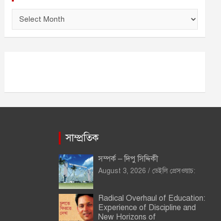
আ
র্কা
ই
ভ
সাম্প্রতিক
সম্পর্ক – দিপু সিদ্দিকী
August 3, 2026
ডেইলি প্রেসওয়াচ:
Radical Overhaul of Education:
Experience of Discipline and
New Horizons of