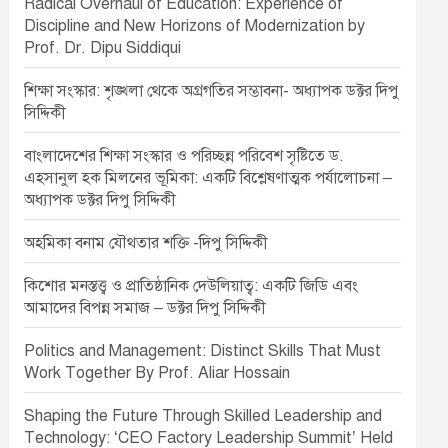
Radical Overhaul of Education: Experience of
Discipline and New Horizons of Modernization by
Prof. Dr. Dipu Siddiqui
শিক্ষা সংস্কার: শৃঙ্খলা থেকে অগ্রগতির সম্ভাবনা- অধ্যাপক ডক্টর দিপু
সিদ্দিকী
বাংলাদেশের শিক্ষা সংস্কার ও পরিচ্ছন্ন পরিবেশ সৃষ্টিতে ড.
এহসানুল হক মিলনের ভূমিকা: একটি বিশ্লেষণাত্মক পর্যালোচনা –
অধ্যাপক ডক্টর দিপু সিদ্দিকী
অহমিকা বনাম যৌথতার শক্তি -দিপু সিদ্দিকী
কিশোর মনস্তত্ত্ব ও প্রাতিষ্ঠানিক দেউলিয়াত্ব: একটি জিডি এবং
আমাদের বিপন্ন সমাজ – ডক্টর দিপু সিদ্দিকী
Politics and Management: Distinct Skills That Must
Work Together By Prof. Aliar Hossain
Shaping the Future Through Skilled Leadership and
Technology: ‘CEO Factory Leadership Summit’ Held