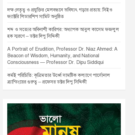
দক্ষ নেতৃত্ব ও প্রযুক্তির মেলবন্ধনে ভবিষ্যৎ গড়ার প্রত্যয়: সিইও
ফ্যাক্টরি লিডারশিপ সামিট অনুষ্ঠিত
শব্দ ও সত্যের অবিনাশী কারিগর: অধ্যাপক আবুল কাসেম ফজলুল
হক স্মরণে – ডক্টর দিপু সিদ্দিকী
A Portrait of Erudition, Professor Dr. Niaz Ahmed: A
Beacon of Wisdom, Humanity, and National
Consciousness — Professor Dr. Dipu Siddiqui
কর্মই পরিচিতি: কৃত্রিমতার ঊর্ধ্বে সামষ্টিক কল্যাণে পার্সোনাল
ব্র্যান্ডিংয়ের গুরুত্ব – প্রফেসর ডক্টর দিপু সিদ্দিকী