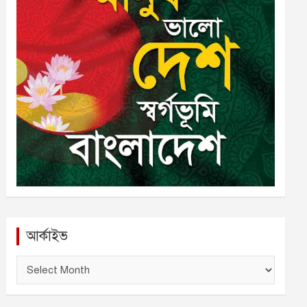
আর্কাইভ
আ
র্কা
ই