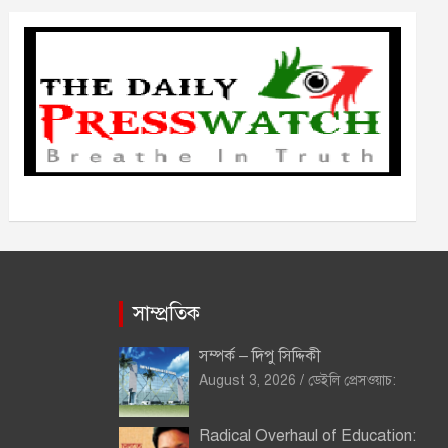
ভ
সাম্প্রতিক
সম্পর্ক – দিপু সিদ্দিকী
August 3, 2026
ডেইলি প্রেসওয়াচ:
Radical Overhaul of Education: