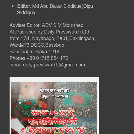
Editor:
Md Abu Bakar Siddique(
Dipu
Siddiqui
)
Adviser Editor: ADV S M Mourshed
Ali.Published by Daily Presswatch Ltd
from 17/1, Nayabagh, R#01,Dakhingaon,
Ward#73 DSCC,Basaboo,
Sabujbagh,Dhaka-1214.
Phones:+88 01715 854 170
email: daily.presswatch@gmail.com