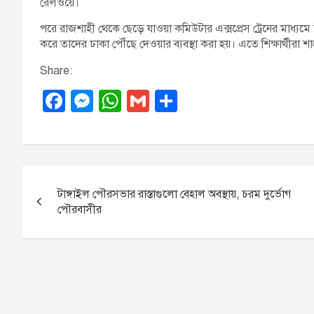
রেলওয়ে।
পরে রাজশাহী থেকে ছেড়ে যাওয়া কমিউটার এক্সপ্রেস ট্রেনের মাধ্যমে
করে তাদের ঢাকা পৌঁছে দেওয়ার ব্যবস্থা করা হয়। এতে শিক্ষার্থীরা শান্ত
Share:
F
M
W
G
S
a
e
h
m
h
c
ss
at
ail
ar
e
e
s
e
P
b
n
A
টাঙ্গাইল পৌরসভার রাস্তাগুলো বেহাল অবস্থায়, চরম দুর্ভোগ
o
o
g
p
পৌরবাসীর
o
er
p
s
k
t
n