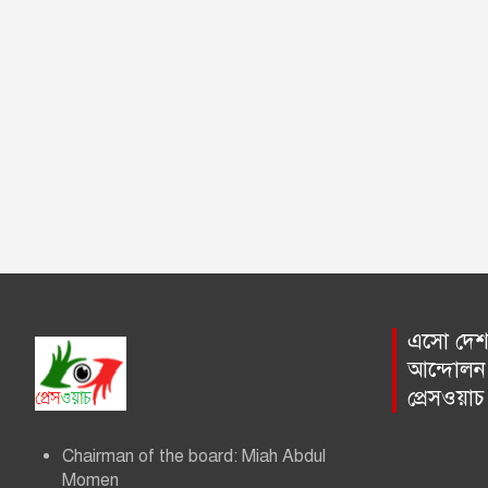
a
v
i
g
a
t
i
o
এসো দেশ প
n
আন্দোলন 
প্রেসওয়া
Chairman of the board: Miah Abdul
Momen