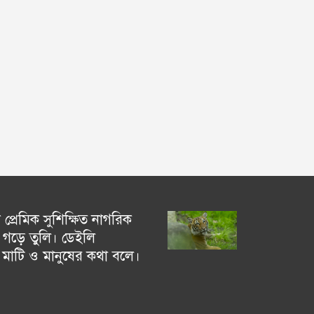
্রেমিক সুশিক্ষিত নাগরিক
গড়ে তুলি। ডেইলি
চ মাটি ও মানুষের কথা বলে।