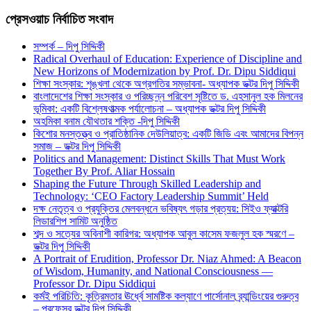
প্রেসওয়াচ নির্বাচিত সংবাদ
সম্পর্ক – দিপু সিদ্দিকী
Radical Overhaul of Education: Experience of Discipline and
New Horizons of Modernization by Prof. Dr. Dipu Siddiqui
শিক্ষা সংস্কার: শৃঙ্খলা থেকে অগ্রগতির সম্ভাবনা- অধ্যাপক ডক্টর দিপু সিদ্দিকী
বাংলাদেশের শিক্ষা সংস্কার ও পরিচ্ছন্ন পরিবেশ সৃষ্টিতে ড. এহসানুল হক মিলনের
ভূমিকা: একটি বিশ্লেষণাত্মক পর্যালোচনা – অধ্যাপক ডক্টর দিপু সিদ্দিকী
অহমিকা বনাম যৌথতার শক্তি -দিপু সিদ্দিকী
কিশোর মনস্তত্ত্ব ও প্রাতিষ্ঠানিক দেউলিয়াত্ব: একটি জিডি এবং আমাদের বিপন্ন
সমাজ – ডক্টর দিপু সিদ্দিকী
Politics and Management: Distinct Skills That Must Work
Together By Prof. Aliar Hossain
Shaping the Future Through Skilled Leadership and
Technology: ‘CEO Factory Leadership Summit’ Held
দক্ষ নেতৃত্ব ও প্রযুক্তির মেলবন্ধনে ভবিষ্যৎ গড়ার প্রত্যয়: সিইও ফ্যাক্টরি
লিডারশিপ সামিট অনুষ্ঠিত
শব্দ ও সত্যের অবিনাশী কারিগর: অধ্যাপক আবুল কাসেম ফজলুল হক স্মরণে –
ডক্টর দিপু সিদ্দিকী
A Portrait of Erudition, Professor Dr. Niaz Ahmed: A Beacon
of Wisdom, Humanity, and National Consciousness —
Professor Dr. Dipu Siddiqui
কর্মই পরিচিতি: কৃত্রিমতার ঊর্ধ্বে সামষ্টিক কল্যাণে পার্সোনাল ব্র্যান্ডিংয়ের গুরুত্ব
– প্রফেসর ডক্টর দিপু সিদ্দিকী