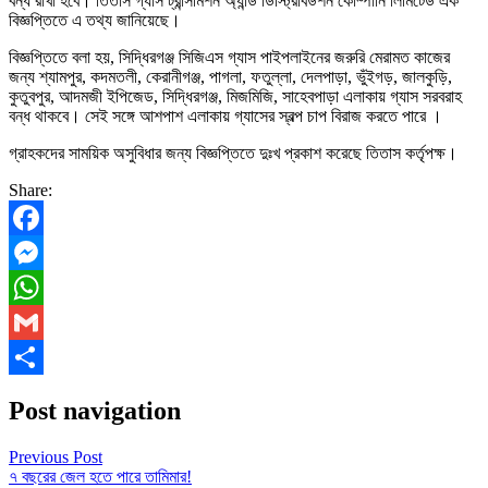
বন্ধ রাখা হবে। তিতাস গ্যাস ট্রান্সমিশন অ্যান্ড ডিস্ট্রিবিউশন কোম্পানি লিমিটেড এক
বিজ্ঞপ্তিতে এ তথ্য জানিয়েছে।
বিজ্ঞপ্তিতে বলা হয়, সিদ্ধিরগঞ্জ সিজিএস গ্যাস পাইপলাইনের জরুরি মেরামত কাজের
জন্য শ্যামপুর, কদমতলী, কেরানীগঞ্জ, পাগলা, ফতুল্লা, দেলপাড়া, ভুঁইগড়, জালকুড়ি,
কুতুবপুর, আদমজী ইপিজেড, সিদ্ধিরগঞ্জ, মিজমিজি, সাহেবপাড়া এলাকায় গ্যাস সরবরাহ
বন্ধ থাকবে। সেই সঙ্গে আশপাশ এলাকায় গ্যাসের স্বল্প চাপ বিরাজ করতে পারে ।
গ্রাহকদের সাময়িক অসুবিধার জন্য বিজ্ঞপ্তিতে দুঃখ প্রকাশ করেছে তিতাস কর্তৃপক্ষ।
Share:
Facebook
Messenger
WhatsApp
Gmail
Share
Post navigation
Previous Post
৭ বছরের জেল হতে পারে তামিমার!