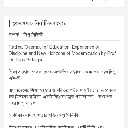
o
er
p
t
k
n
a
প্রেসওয়াচ নির্বাচিত সংবাদ
v
সম্পর্ক – দিপু সিদ্দিকী
i
Radical Overhaul of Education: Experience of
g
Discipline and New Horizons of Modernization by Prof.
a
Dr. Dipu Siddiqui
t
শিক্ষা সংস্কার: শৃঙ্খলা থেকে অগ্রগতির সম্ভাবনা- অধ্যাপক ডক্টর দিপু
i
সিদ্দিকী
o
বাংলাদেশের শিক্ষা সংস্কার ও পরিচ্ছন্ন পরিবেশ সৃষ্টিতে ড. এহসানুল
n
হক মিলনের ভূমিকা: একটি বিশ্লেষণাত্মক পর্যালোচনা – অধ্যাপক
ডক্টর দিপু সিদ্দিকী
অহমিকা বনাম যৌথতার শক্তি -দিপু সিদ্দিকী
কিশোর মনস্তত্ত্ব ও প্রাতিষ্ঠানিক দেউলিয়াত্ব: একটি জিডি এবং