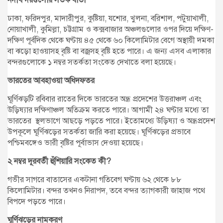
নদীবন্দরগুলোর সতর্ক বার্তা
ঢাকা, ফরিদপুর, মাদারীপুর, কুষ্টিয়া, যশোর, খুলনা, বরিশাল, পটুয়াখালী,
নোয়াখালী, কুমিল্লা, চট্টগ্রাম ও কক্সবাজার অঞ্চলগুলোর ওপর দিয়ে দক্ষিণ-
দক্ষিণ পূর্বদিক থেকে ঘণ্টায় ৪৫ থেকে ৬০ কিলোমিটার বেগে অস্থায়ী দমকা
বা ঝড়ো হাওয়াসহ বৃষ্টি বা বজ্রসহ বৃষ্টি হতে পারে। এ জন্য এসব এলাকার
বন্দরগুলোকে ১ নম্বর সতর্কতা সংকেত দেখাতে বলা হয়েছে।
ভারতের আবহাওয়া অধিদফতর
ঘূর্ণিঝড়টি রবিবার রাতের দিকে ভারতের অন্ধ্র প্রদেশের উত্তরাঞ্চল এবং
উড়িষ্যার দক্ষিণাঞ্চল অতিক্রম করতে পারে। আগামী ২৪ ঘণ্টার মধ্যে তা
ভারতের স্থলভাগে আছড়ে পড়তে পারে। ইতোমধ্যে উড়িষ্যা ও অন্ধ্রপ্রদেশ
উপকূলে ঘূর্ণিঝড়ের সতর্কতা জারি করা হয়েছে। ঘূর্ণিঝড়ের প্রভাবে
পশ্চিমবঙ্গেও ভারী বৃষ্টির পূর্বাভাস দেওয়া হয়েছে।
২ নম্বর দূরবর্তী হুঁশিয়ারি সংকেত কী?
গভীর সাগরে বাতাসের একটানা গতিবেগ ঘণ্টায় ৬২ থেকে ৮৮
কিলোমিটার। বন্দর তখনও নিরাপদ, তবে বন্দর ত্যাগকারী জাহাজ পথে
বিপদে পড়তে পারে।
ঘূর্ণিঝড়ের নামকরণ