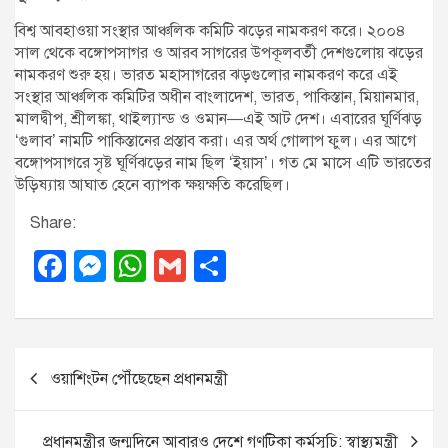
বিশ্ব আবহাওয়া সংস্থার আঞ্চলিক কমিটি ঝড়ের নামকরণ করে। ২০০৪
সাল থেকে বঙ্গোপসাগর ও আরব সাগরের উপকূলবর্তী দেশগুলোয় ঝড়ের
নামকরণ শুরু হয়। ভারত মহাসাগরের ঝড়গুলোর নামকরণ করে এই
সংস্থার আঞ্চলিক কমিটির অধীন বাংলাদেশ, ভারত, পাকিস্তান, মিয়ানমার,
মালদ্বীপ, শ্রীলঙ্কা, থাইল্যান্ড ও ওমান—এই আট দেশ। এবারের ঘূর্ণিঝড়
‘গুলাব’ নামটি পাকিস্তানের প্রস্তাব করা। এর অর্থ গোলাপ ফুল। এর আগে
বঙ্গোপসাগরে সৃষ্ট ঘূর্ণিঝড়ের নাম ছিল ‘ইয়াস’। গত মে মাসে এটি ভারতের
উড়িষ্যায় আঘাত হেনে ব্যাপক ক্ষয়ক্ষতি করেছিল।
Share:
F
M
W
G
S
a
e
h
m
h
c
ss
at
ail
ar
e
e
s
e
P
ওয়াশিংটন পৌঁছেছেন প্রধানমন্ত্রী
b
n
A
o
o
g
p
s
প্রধানমন্ত্রীর জন্মদিনে আবারও দেশে গণটিকা কর্মসূচি: স্বাস্থ্যমন্ত্রী