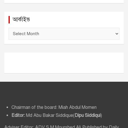
আর্কাইভ
আ
র্কা
ই
ভ
Chairman of the board: Miah Abdul Momen
Editor:
Md Abu Bakar Siddique(
Dipu Siddiqui
)
Adviser Editor: ADV S M Mourshed Ali.Published by Daily